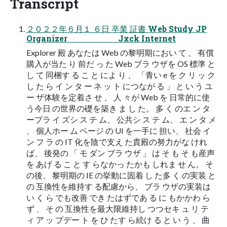
Transcript
２０２２年６月１ ６日 卒業 証書 Web Study JP
Organizer Jxck Internet
Explorer 殿 あなたは Web の黎明期におい て 、 有償
購入が当た り 前だ っ た Web ブラ ウザを OS 標準 と
し て 同梱す る こ と によ り 、 「青い e を ク リ ッ ク
し た ら イ ン タ ー ネ ッ ト につなが る 」 と い う ユ
ー ザ体験を定着さ せ 、 人 々が Web を 日常的に使
う今日 の世界の礎を築き ま し た。 多 く のエ ン タ
ープラ イ ズシ ス テ ム、 公共シ ス テ ム、 エ ン タ メ
、 個人ホー ム ページ の UI を一手に 担い、 社会 イ
ン フ ラ の IT 化を陰で支え た貴殿の努力がな けれ
ば、 後発の 「 モ ダン ブラ ウザ 」 は そ も そ も産声
を あげ る こ と す らなかっ たかも しれま せ ん。 そ
の後、 黎明期の IE の挙動に固着 し た多 く の実装 と
の 互換性を維持す る配慮から、 ブラ ウザの実装は
い く ら でも改善 でき たはずであ る に もかかわ ら
ず 、 そ の 互換性を最大限維持し つつセキ ュ リ テ
ィ ア ッ プデー ト を ひ たす ら続け る と い う 、 曲