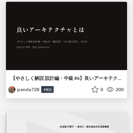
【やさしく解説 設計編・中級 #6】良いアーキテクチャとは ～ 一本の登り道の、行き先 ～
panda728
0
200
PRO