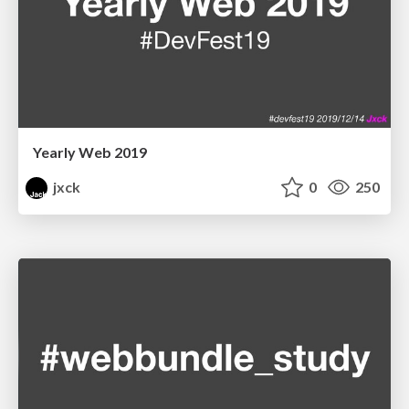
Yearly Web 2019
jxck
0
250