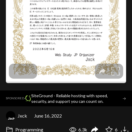
SiteGround - Reliable hosting with speed,
·
→
SPONSORED
security, and support you can count on.
Jxck
June 16, 2022
Programming
6.3k
6