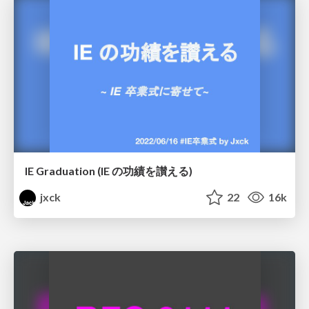
IE Graduation (IE の功績を讃える)
jxck
22
16k