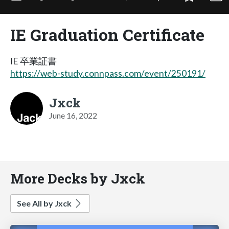
IE Graduation Certificate
IE 卒業証書
https://web-study.connpass.com/event/250191/
Jxck
June 16, 2022
More Decks by Jxck
See All by Jxck