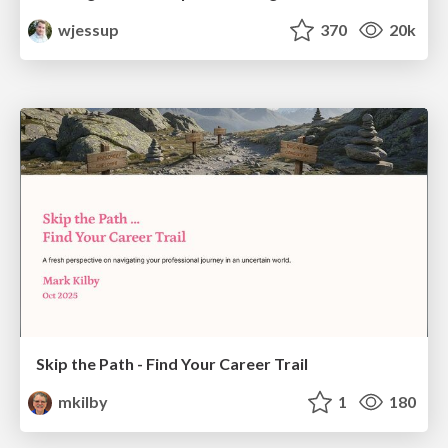
wjessup
370
20k
Skip the Path - Find Your Career Trail
mkilby
1
180