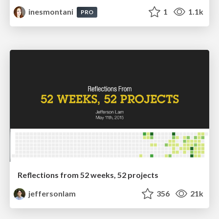
inesmontani
1
1.1k
PRO
Reflections from 52 weeks, 52 projects
jeffersonlam
356
21k