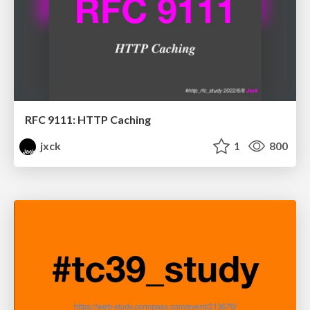
RFC 9111: HTTP Caching
jxck
1
800