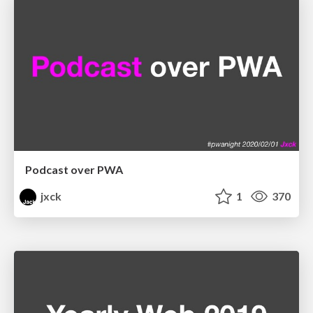
Podcast over PWA
jxck
1
370