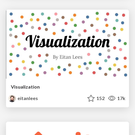
Visualization
eitanlees
152
17k