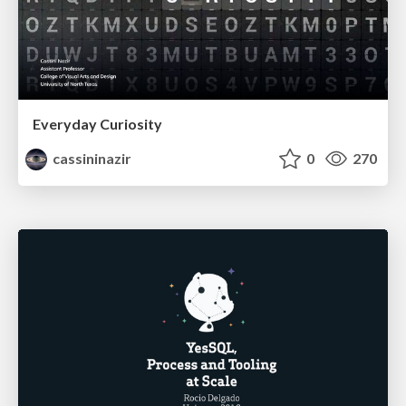
Everyday Curiosity
cassininazir
0
270