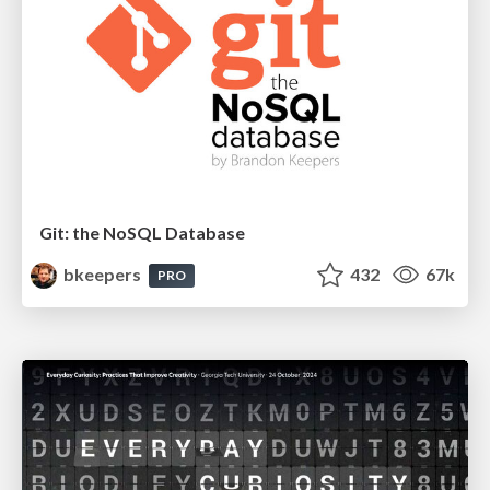
Git: the NoSQL Database
bkeepers
432
67k
PRO