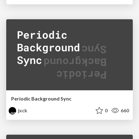
Periodic Background Sync
jxck
0
660