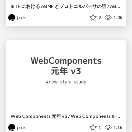
IETF における ABNF とプロトコルパーサの話 / ABNF for Protocol Parser @ IETF
jxck
2
1.3k
Web Components 元年 v3 / Web Components first year v3
jxck
1
1.1k