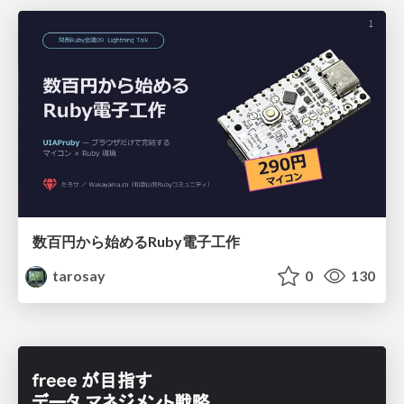
数百円から始めるRuby電子工作
tarosay
0
130