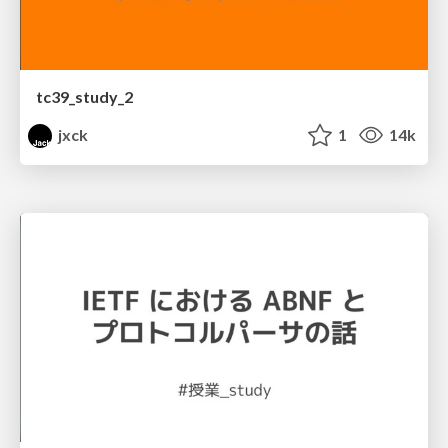
tc39_study_2
jxck
1
14k