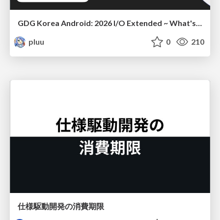
GDG Korea Android: 2026 I/O Extended ~ What's new in Android development tools
pluu
0
210
仕様駆動開発の消費期限