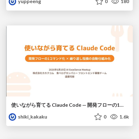
yuppeeng
0
180
使いながら育てる Claude Code — 開発フローの1コマンド化 × 繰り返し指摘の自動仕組み化
shiki_kakaku
0
1.6k