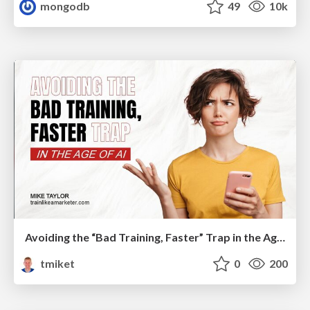
mongodb
49
10k
Avoiding the “Bad Training, Faster” Trap in the Age of AI
tmiket
0
200