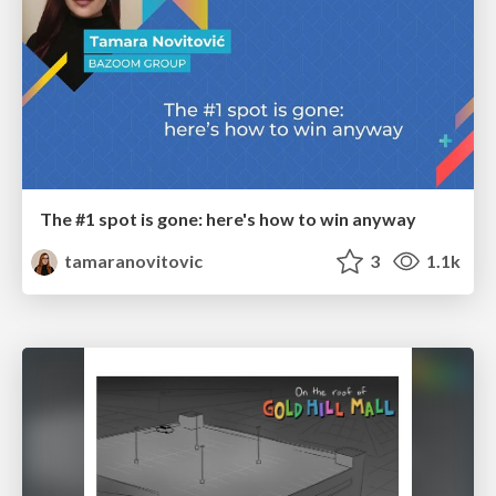
The #1 spot is gone: here's how to win anyway
tamaranovitovic
3
1.1k