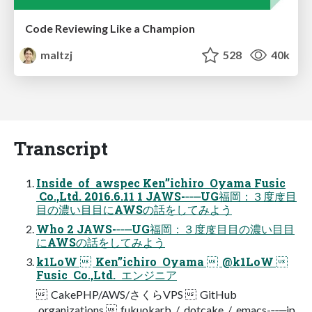
Code Reviewing Like a Champion
maltzj
528
40k
Transcript
Inside of awspec Kenʼ’ichiro Oyama Fusic
Co.,Ltd. 2016.6.11 1 JAWS-‐‑‒UG福岡：３度度⽬
目の濃い⽬目にAWSの話をしてみよう
Who 2 JAWS-‐‑‒UG福岡：３度度⽬目の濃い⽬目
にAWSの話をしてみよう
k1LoW  Kenʼ’ichiro Oyama  @k1LoW 
Fusic Co.,Ltd. エンジニア
 CakePHP/AWS/さくらVPS  GitHub
organizations  fukuokarb / dotcake / emacs-‐‑‒jp