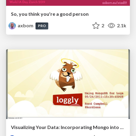
So, you think you're a good person
axbom
2
2.1k
PRO
Visualizing Your Data: Incorporating Mongo into Loggly Infrastructure