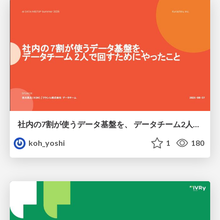
社内の7割が使うデータ基盤を、 データチーム2人で回すためにやったこと
koh_yoshi
1
180