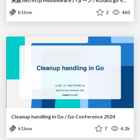
実践 net/http Middleware パターン / Kizuku.go Vol.1
k1low
2
460
Cleanup handling in Go / Go Conference 2024
k1low
7
4.2k