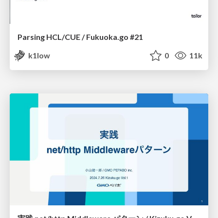
Parsing HCL/CUE / Fukuoka.go #21
k1low
0
11k