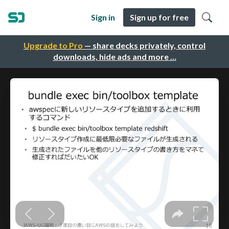
Sign in
Sign up for free
Upgrade to Pro
— share decks privately, control
downloads, hide ads and more …