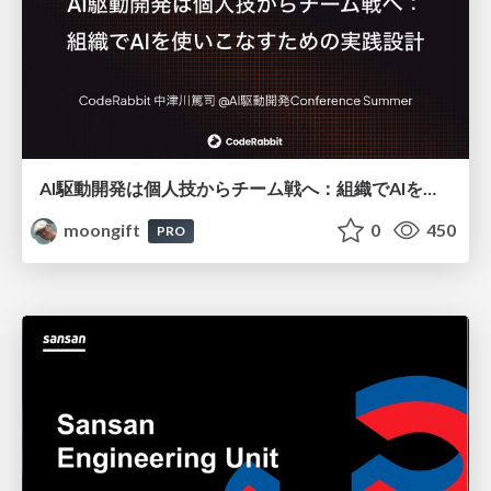
AI駆動開発は個人技からチーム戦へ：組織でAIを使いこなすための実践設計
moongift
0
450
PRO