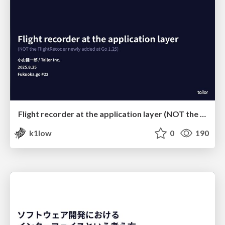
Flight recorder at the application layer (NOT the FlightRecoder newly added at Go 1.25) / Fukuoka.go #22
k1low
0
190