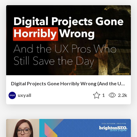
Digital Projects Gone Horribly Wrong (And the UX Pros Who Still Save the Day) - Dean Schuster
uxyall
1
2.2k