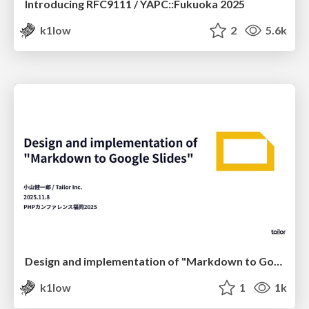
Introducing RFC9111 / YAPC::Fukuoka 2025
k1low
2
5.6k
Design and implementation of "Markdown to Google Slides" / phpconfuk 2025
k1low
1
1k