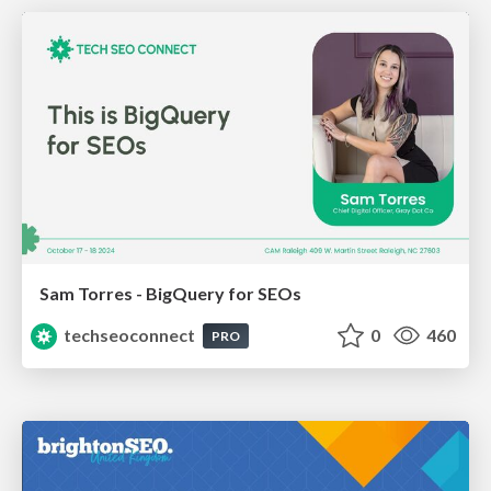
Sam Torres - BigQuery for SEOs
techseoconnect
0
460
PRO