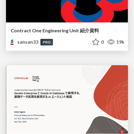
Contract One Engineering Unit 紹介資料
sansan33
0
19k
PRO