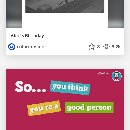
Abbi's Birthday
coloredviolet
3
9.2k