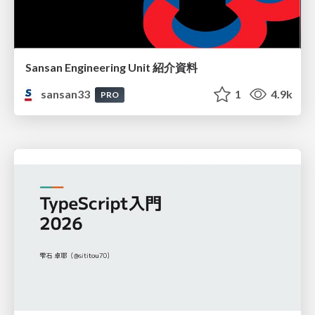
Sansan Engineering Unit 紹介資料
sansan33
1
4.9k
PRO