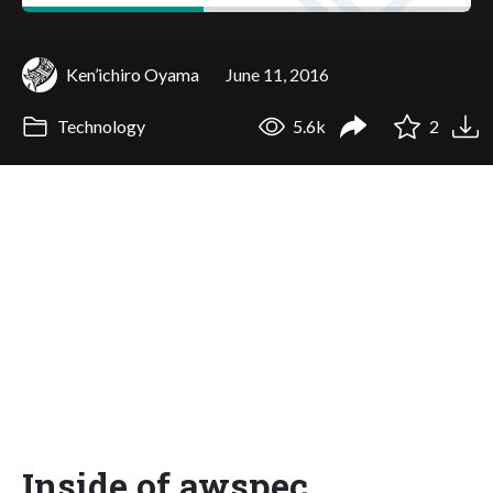
Ken’ichiro Oyama
June 11, 2016
Technology
5.6k
2
Inside of awspec