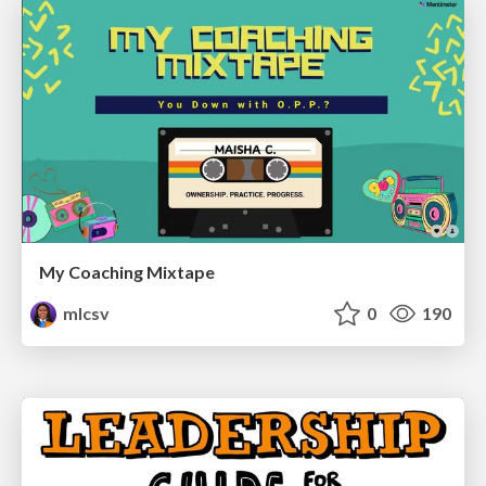
My Coaching Mixtape
mlcsv
0
190