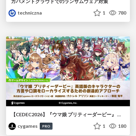
ガバメントクラウドでのランサムウェア対策
techniczna
1
780
【CEDEC2026】『ウマ娘 プリティーダービー』 英語版のキャラクターの方言や口調をローカライズするための創造的アプローチ
cygames
1
180
PRO