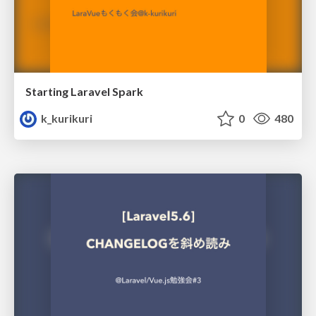
Starting Laravel Spark
k_kurikuri
0
480