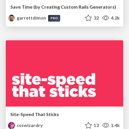
Save Time (by Creating Custom Rails Generators)
garrettdimon
32
4.2k
PRO
Site-Speed That Sticks
csswizardry
13
1.4k