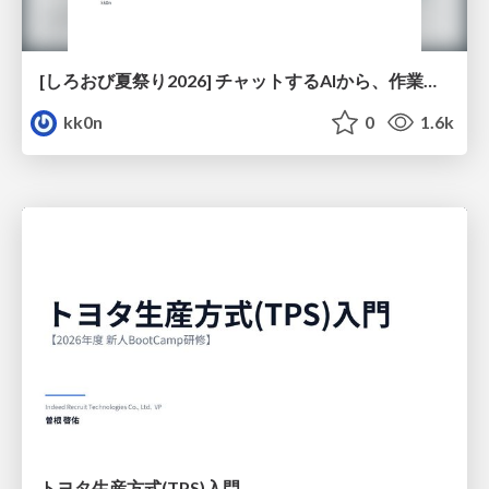
[しろおび夏祭り2026] チャットするAIから、作業するAIへ - 使われ方の変化と、その裏側で起きていること
kk0n
0
1.6k
トヨタ⽣産⽅式(TPS)⼊⾨