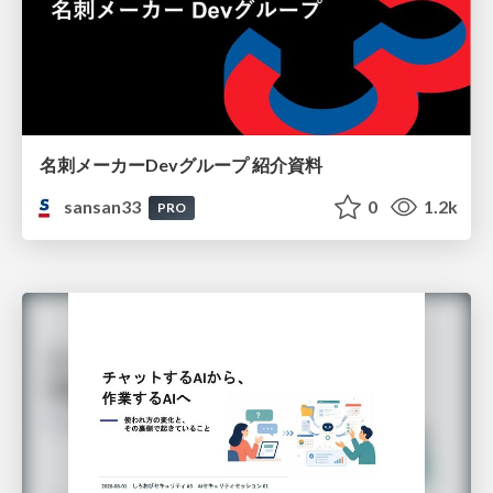
名刺メーカーDevグループ 紹介資料
sansan33
0
1.2k
PRO