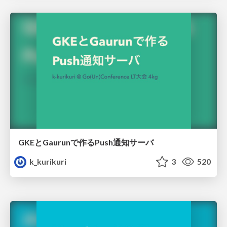
GKEとGaurunで作るPush通知サーバ
k_kurikuri
3
520