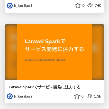
k_kurikuri
0
740
Laravel Sparkでサービス開発に注力する
k_kurikuri
0
1.3k