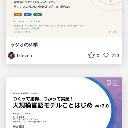
ラジオの科学
frievea
0
210