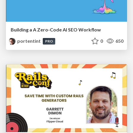
Building a A Zero-Code AI SEO Workflow
portentint
0
650
PRO