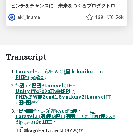
ピンチをチャンスに：未来をつくるプロダクトロードマップ #pmconf2020
aki_iinuma
128
56k
Transcript
LaravelͰԵঁήʔϜ Λ։ൃͨ͠࿩ k-kurikuri in
PHPษڧձ@౦ژ
UnityͳͲαʔόʔαΠυҎ֎΋΍ͬͯ·͢ •
PHPͷFW͸Zend1ɺSymfony2ɺLaravelͳͲ
ۀ຿Ͱ࢖༻
ࠓ೔࿩͢಺༰ • ԵঁήʔϜͷγεςϜߏ੒ •
Laravelͷྑ͍఺ɺ೰Μͩ఺ɺվ଄ͨ͠࿩ͳͲ • ศར͓ͩͬͨ͢͢Ίιϑτ΢ΣΞ •
࣍ճɺཁݕ౼ͷιϑτ΢ΣΞ •
ۤ࿑ͨ͠ՕॴΛૡ͍ఠΈ • LaravelͷύϑΥʔϚϯε