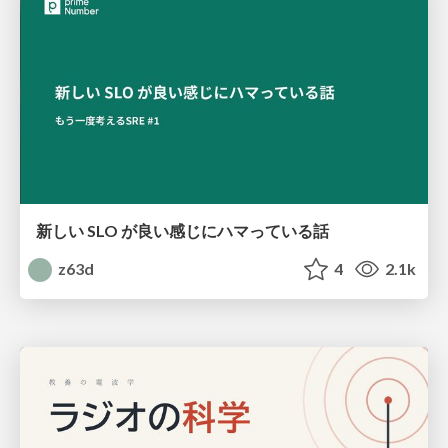
新しい SLO が良い感じにハマっている話
z63d
4
2.1k