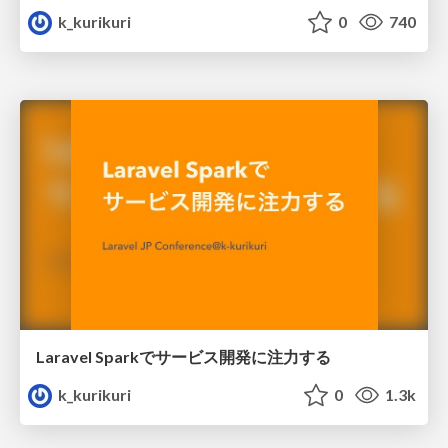
k_kurikuri
0
740
Laravel Sparkでサービス開発に注力する
k_kurikuri
0
1.3k