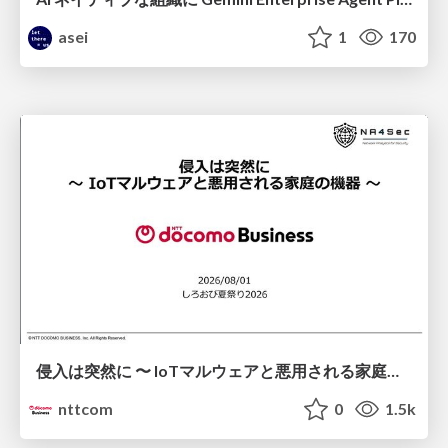
asei
1
170
侵入は突然に 〜 IoTマルウェアと悪用される家庭の機器 ～ / When Intrusion Strikes: IoT Malware and the Abuse of Home Devices
nttcom
0
1.5k