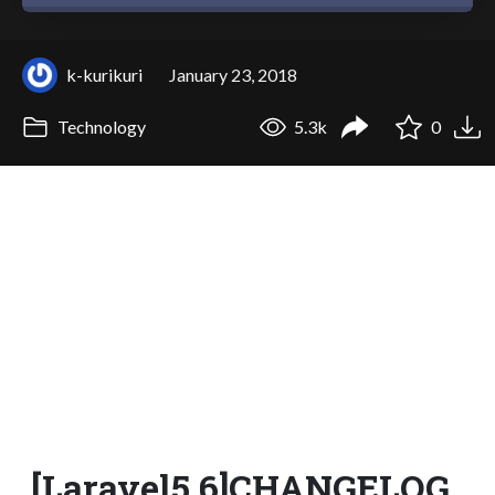
k-kurikuri
January 23, 2018
Technology
5.3k
0
[Laravel5.6]CHANGELOG