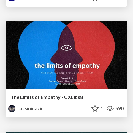
The Limits of Empathy - UXLibs8
cassininazir
1
590