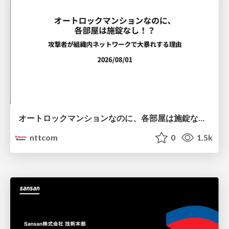
オートロックマンションなのに、各部屋は施錠なし！？ 攻撃者が組織内ネットワークで大暴れする理由 / The Front Door Is Locked, but the Rooms Are Wide Open: Why Attackers Move Freely Inside Enterprise Networks
nttcom
0
1.5k