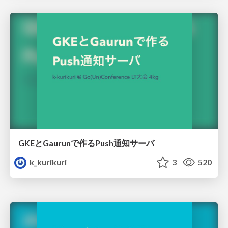
GKEとGaurunで作るPush通知サーバ
k_kurikuri
3
520