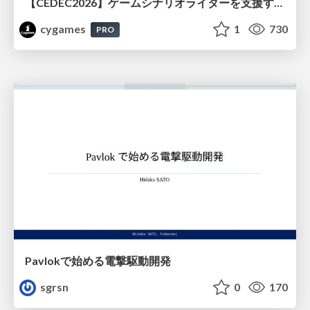
【CEDEC2026】ゲームシナリオライターを支援するAIツール開発の実践 ― 設計とプロンプトの工夫 ―
cygames
1
730
PRO
Pavlokで始める電撃駆動開発
sgrsn
0
170