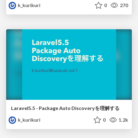
k_kurikuri
0
270
Laravel5.5 - Package Auto Discoveryを理解する
k_kurikuri
0
1.2k