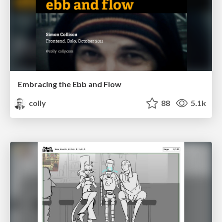
Embracing the Ebb and Flow
colly
88
5.1k