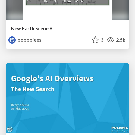
New Earth Scene 8
popppiees
3
2.5k