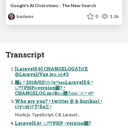
Google's AI Overviews - The New Search
badams
0
1.1k
Transcript
[Laravel5.6] CHANGELOGΛࣼΊಡΈ
@Laravel/Vue.jsษڧձ#3
࿩͢͜ͱ • 2018/02ϦϦʔε༧ఆͷLaravel5.6 •
ඞཁͳPHPͷversion͸? •
CHANGELOG.md͔Βมߋ఺Λ͍͔ͭ͘ൈਮ • ॴײ
Who are you? • twitter @ k-kurikuri •
ιʔγϟϧήʔϜΤϯδχΞ •
Node.js, TypeScript, C#, Laravel…
Laravel5.6Ͱ ඞཁͳPHP -version͸?