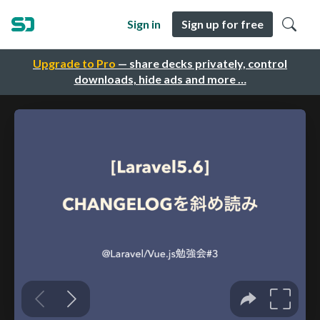
Sign in
Sign up for free
Upgrade to Pro
— share decks privately, control
downloads, hide ads and more …