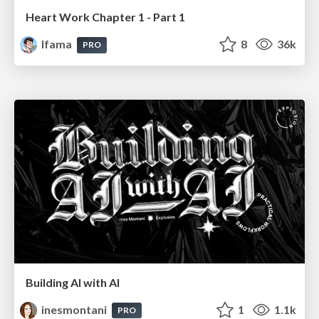
Heart Work Chapter 1 - Part 1
lfama
8
36k
PRO
Building AI with AI
inesmontani
1
1.1k
PRO