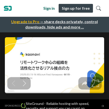
Sign in
Sign up for free
Upgrade to Pro
— share decks privately, control
downloads, hide ads and more …
SiteGround - Reliable hosting with speed,
·
→
SPONSORED
security, and support you can count on.