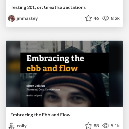
Testing 201, or: Great Expectations
jmmastey
46
8.2k
Embracing the Ebb and Flow
colly
88
5.1k