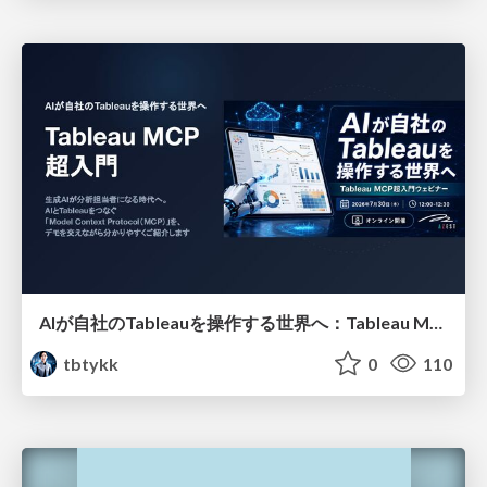
AIが自社のTableauを操作する世界へ：Tableau MCP超入門
tbtykk
0
110