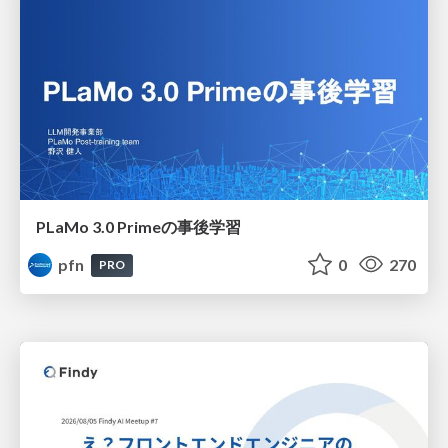
PLaMo 3.0 Primeの事後学習
pfn
0
270
PRO