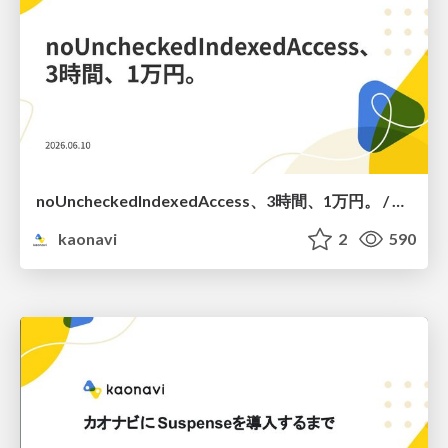
noUncheckedIndexedAccess、3時間、1万円。 / noUncheckedIndexedAccess, 3 Hours, 10,000 JPY.
kaonavi
2
590