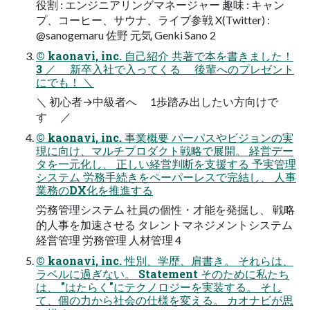
役割 : エンジニアリングマネージャー 趣味 : キャン
プ、コーヒー、サウナ、ライブ参戦 X(Twitter) :
@sanogemaru 佐野 元気 Genki Sano 2
© kaonavi, inc. 自己紹介 共著で本を書きました！
3 ／ 新卒入社で入ってくる 後輩へのプレゼント
にでも！ ＼
＼ 初心者→中級者へ 1歩踏み出したい方向けで
す ／
© kaonavi, inc. 事業概要 パーパスやビジョンの実
現に向け、マルチプロダクト戦略で展開。 経営デー
タを一元化し、 正しい経営判断を支援する 予実管理
システム 労務手続きをペーパーレスで完結し、 人事
業務のDX化を推進する
労務管理システム 社員の個性・才能を発掘し、 戦略
的人事を加速させる タレントマネジメントシステム
経営管理 労務管理 人材管理 4
© kaonavi, inc. 性別、学歴、肩書き。 それらは、
ラベルに過ぎない。 Statement そのために私たち
は、 "はたらく"にテクノロジーを実装する。 そし
て、個の力から社会の仕様を変える。 カオナビが思