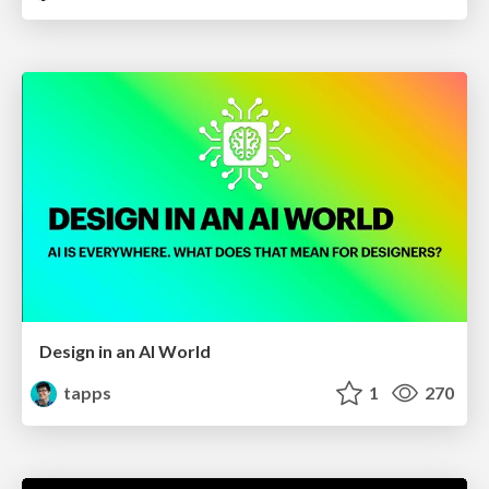
Design in an AI World
tapps
1
270