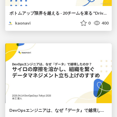
ボトムアップ限界を越える - 20チームを束る "Drive Map" / Beyond Bottom-Up: A 'Drive Map' for 20 Teams
kaonavi
0
400
DevOpsエンジニアは、なぜ『データ』で越境したのか？：サイロの摩擦を溶かし、組織を繋ぐデータマネジメント立ち上げのすすめ / Why a DevOps Engineer Crossed the Border with 'Data': Melting Silos and Connecting Organizations Through Data Management