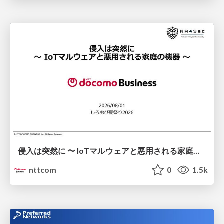
侵入は突然に 〜 IoTマルウェアと悪用される家庭の機器 ～ / When Intrusion Strikes: IoT Malware and the Abuse of Home Devices
nttcom
0
1.5k