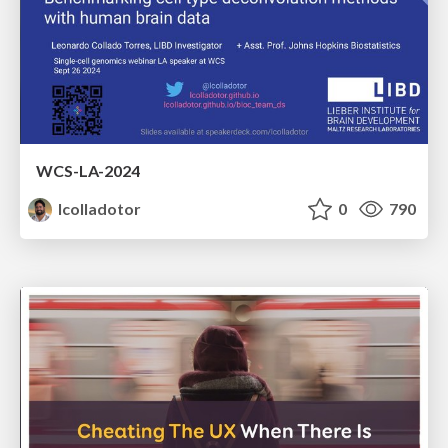
WCS-LA-2024
lcolladotor
0
790