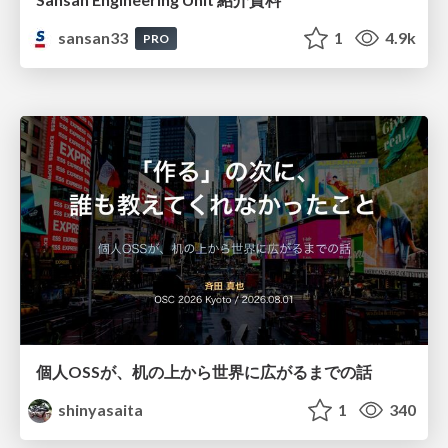
sansan33
1
4.9k
PRO
個人OSSが、机の上から世界に広がるまでの話
shinyasaita
1
340