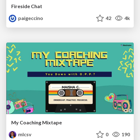
Fireside Chat
paigeccino
42
4k
My Coaching Mixtape
mlcsv
0
190