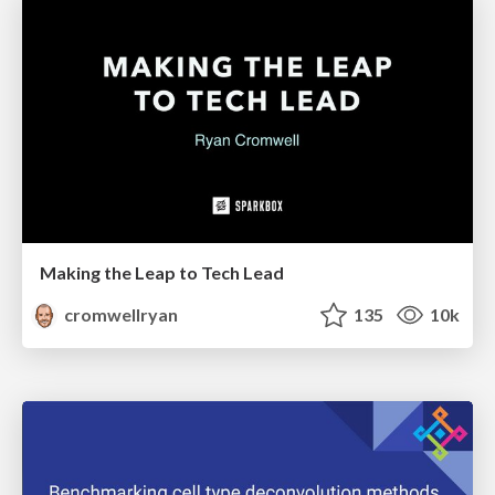
Making the Leap to Tech Lead
cromwellryan
135
10k