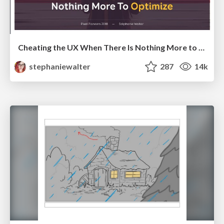
Cheating the UX When There Is Nothing More to Optimize - PixelPioneers
stephaniewalter
287
14k