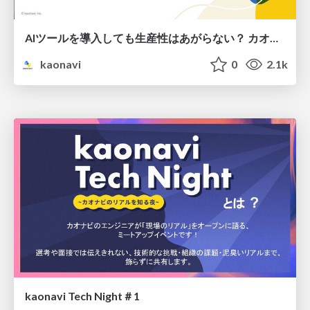
AIツールを導入しても生産性はあがらない？ カオナビが直面した 3つの壁と乗り越え方。/ Overcoming 3 Barriers to AI-Driven Productivity at kaonavi
kaonavi
0
2.1k
kaonavi Tech Night＃1