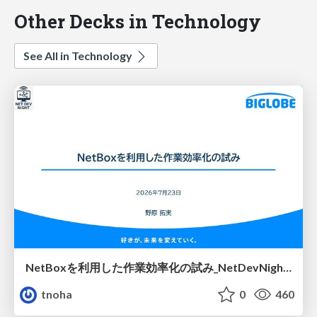
Other Decks in Technology
See All in Technology
NetBoxを利用した作業効率化の試み_NetDevNight4
tnoha
0
460