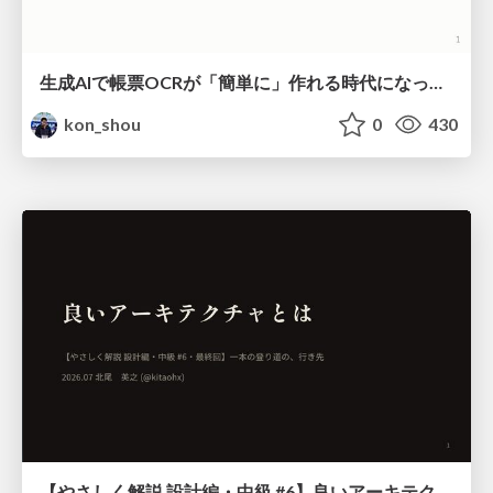
生成AIで帳票OCRが「簡単に」作れる時代になった？
kon_shou
0
430
【やさしく解説 設計編・中級 #6】良いアーキテクチャとは ～ 一本の登り道の、行き先 ～