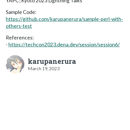
YAPC::Kyoto 2023 Lightning Talks
Sample Code:
https://github.com/karupanerura/sample-perl-with-
others-test
References:
-
https://techcon2023.dena.dev/session/session6/
karupanerura
March 19, 2023