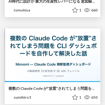
AI時代に設計が 最大の生産性レバーになる 意図駆動開発とデータを消さない設計｜Don't Delete Your Data or Your Intent — Design as the Deepest Lever in the AI Era
tomohisa
1
660
複数の Claude Code が"放置"されてしまう問題をCLI ダッシュボードを自作して解決した話
sumihiro3
1
650