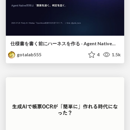
仕様書を書く前にハーネスを作る - Agent Native開発は「探索を速く、判定を固く」
gotalab555
4
1.5k