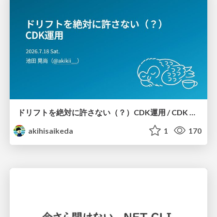
ドリフトを絶対に許さない（？）CDK運用 / CDK Ops with Zero Tolerance for Drifts (?)
akihisaikeda
1
170