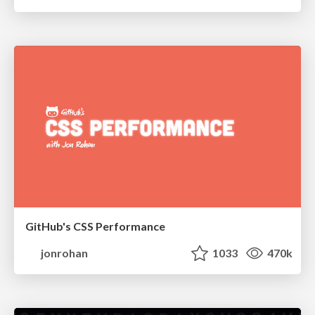
GitHub's CSS Performance
jonrohan
1033
470k