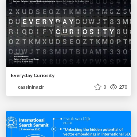
Everyday Curiosity
cassininazir
0
270