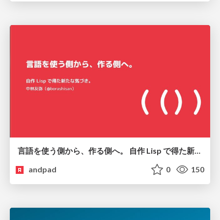
言語を使う側から、作る側へ。 自作 Lisp で得た新たな気づき。
andpad
0
150