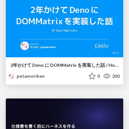
2年かけて Deno に DOMMatrix を実装した話 / How I implemented DOMMatrix in Deno over two years
petamoriken
0
200