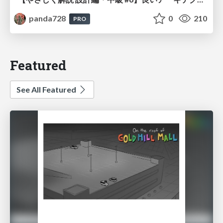
panda728
0
210
PRO
Featured
See All Featured