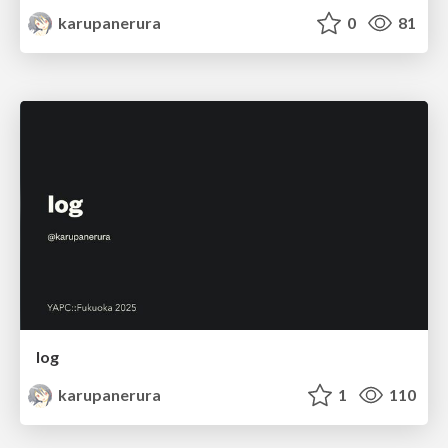
karupanerura
0
81
log
karupanerura
1
110