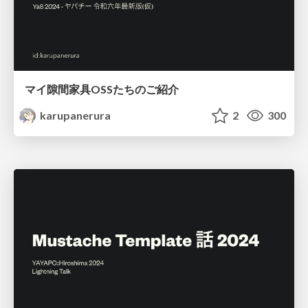
マイ隙間家具OSSたちのご紹介
karupanerura
2
300