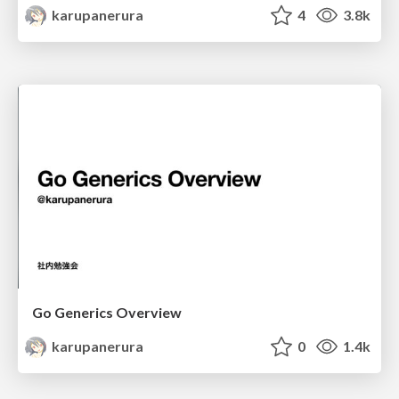
karupanerura
4
3.8k
Go Generics Overview
karupanerura
0
1.4k