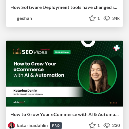
How Software Deployment tools have changed in the past 20 years
geshan
1
34k
How to Grow Your eCommerce with AI & Automation
katarinadahlin
1
230
PRO