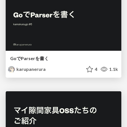
GoでParserを書く
karupanerura
4
1.1k