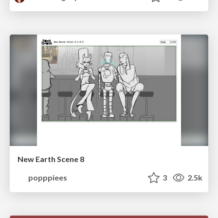
New Earth Scene 8
popppiees
3
2.5k