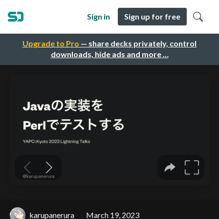
Sign in
Sign up for free
Upgrade to Pro
— share decks privately, control
downloads, hide ads and more …
karupanerura
March 19, 2023