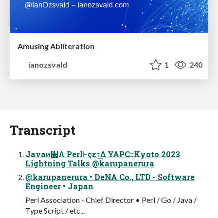
Amusing Abliteration
ianozsvald
1
240
Transcript
Javaͷ࣮૷Λ PerlͰςετ͢Δ YAPC::Kyoto 2023
Lightning Talks @karupanerura
@karupanerura • DeNA Co., LTD - Software
Engineer • Japan
Perl Association - Chief Director • Perl / Go / Java /
Type Script / etc...