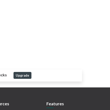
ecks
Upgrade
rces
Features