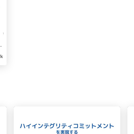
ローカル並列開発環境のススメ / ccc local dev
7k