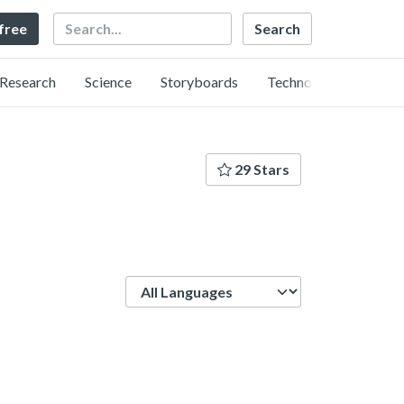
Search
 free
Research
Science
Storyboards
Technology
29 Stars
Language