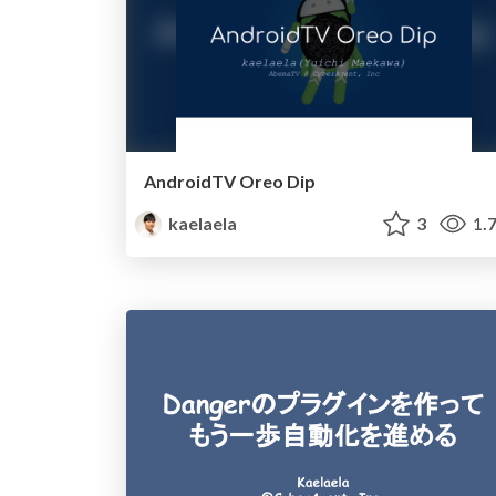
AndroidTV Oreo Dip
kaelaela
3
1.