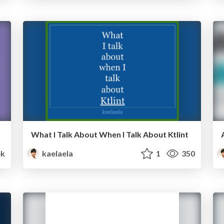
What I Talk About When I Talk About Ktlint
k
kaelaela
1
350