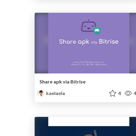
Share apk via Bitrise
kaelaela
4
4