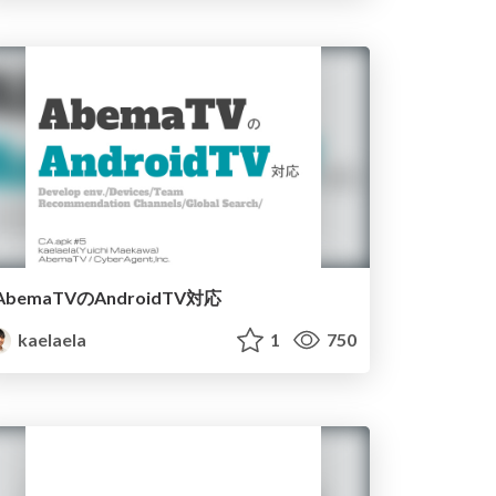
AbemaTVのAndroidTV対応
kaelaela
1
750