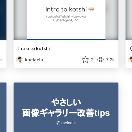
Intro to kotshi
7k
kaelaela
2
7.2k