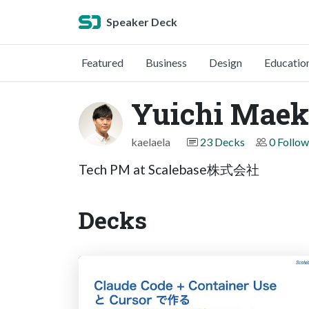
Speaker Deck
Featured
Business
Design
Educatio
Yuichi Mae
kaelaela
23 Decks
0 Follow
Tech PM at Scalebase株式会社
Decks