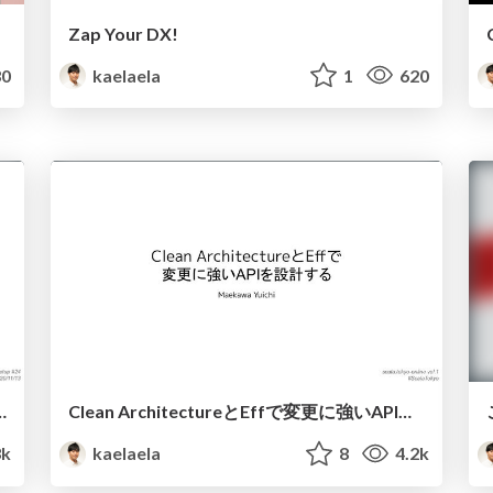
Zap Your DX!
0
kaelaela
1
620
cal development on LWC
Clean ArchitectureとEffで変更に強いAPIを設計する
3k
kaelaela
8
4.2k