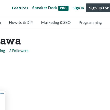
Speaker Deck
Features
Sign in
Sign up for
PRO
n
How-to & DIY
Marketing & SEO
Programming
kawa
ing
3 Followers