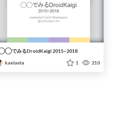
◯◯でみるDroidKaigi 2015~2018
kaelaela
1
210