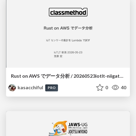
Rust on AWS でデータ分析 / 20260523iotlt-niigata-rust-on-aws
kasacchiful
0
40
PRO