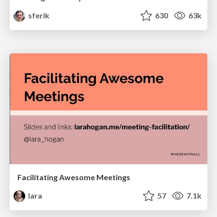
sferik
630
63k
Facilitating Awesome Meetings
lara
57
7.1k