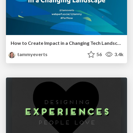
How to Create Impact in a Changing Tech Landscape [PerfNow 2023]
tammyeverts
56
3.4k