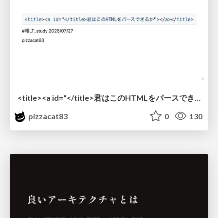
<title><a id="</title>君はこのHTMLをパースできるか"></a></title> #雑LT_study
pizzacat83
0
130