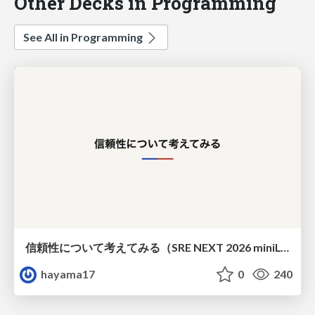
Other Decks in Programming
See All in Programming
信頼性について考えてみる（SRE NEXT 2026 miniLT）
hayama17
0
240