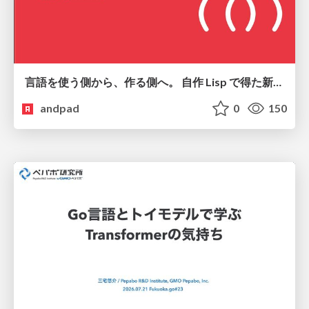
言語を使う側から、作る側へ。 自作 Lisp で得た新たな気づき。
andpad
0
150