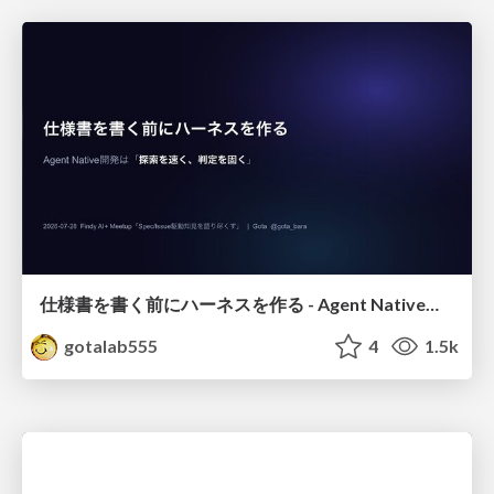
仕様書を書く前にハーネスを作る - Agent Native開発は「探索を速く、判定を固く」
gotalab555
4
1.5k