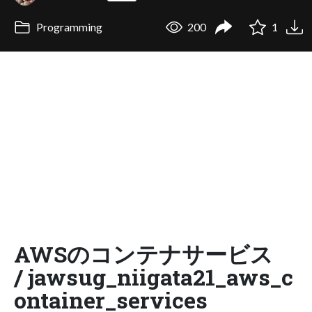
Programming
200
1
AWSのコンテナサービス
/ jawsug_niigata21_aws_c
ontainer_services