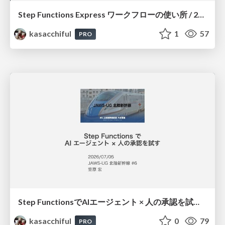
Step Functions Express ワークフローの使い所 / 20260725jawsug-niigata-sado
kasacchiful
1
57
PRO
Step FunctionsでAIエージェント × 人の承認を試す / 20260705jawsug-hokurikushinkansen-agentcore-hitl-workflow
kasacchiful
0
79
PRO