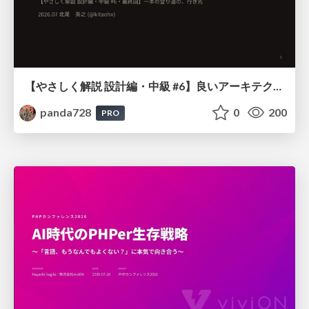
【やさしく解説 設計編・中級 #6】良いアーキテクチャとは ～ 一本の登り道の、行き先 ～
panda728
0
200
PRO