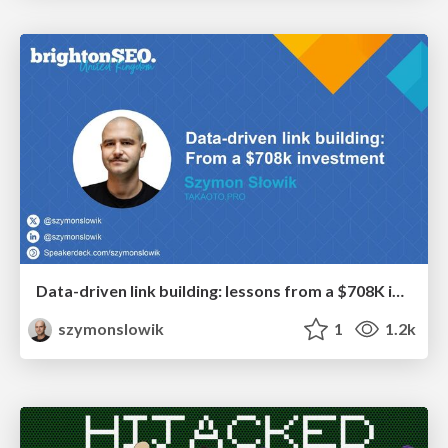
Data-driven link building: lessons from a $708K investment (BrightonSEO talk)
szymonslowik
1
1.2k