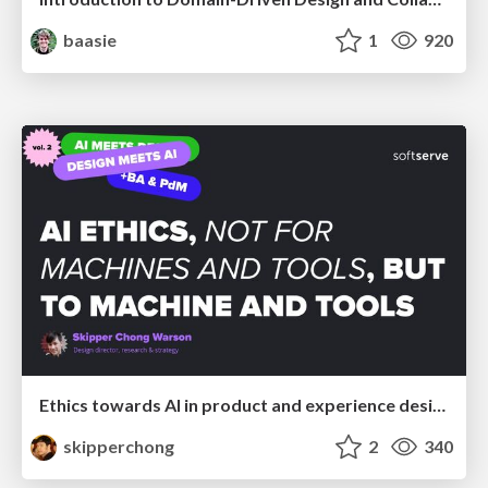
baasie
1
920
Ethics towards AI in product and experience design
skipperchong
2
340