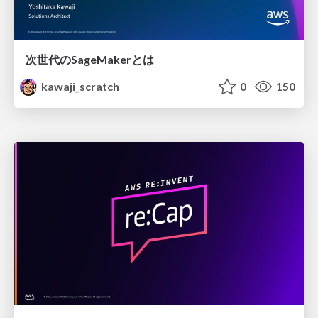
次世代のSageMakerとは
kawaji_scratch
0
150