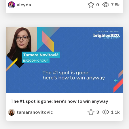
aleyda
0
7.8k
The #1 spot is gone: here's how to win anyway
tamaranovitovic
3
1.1k