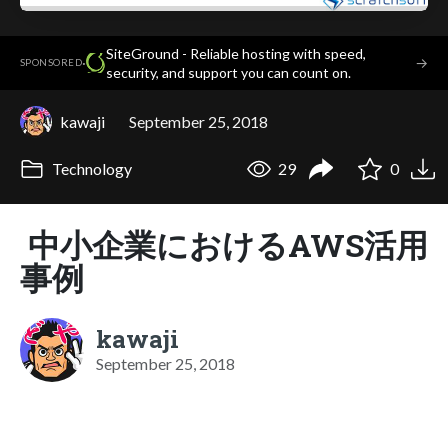
SiteGround - Reliable hosting with speed,
·
→
SPONSORED
security, and support you can count on.
kawaji
September 25, 2018
Technology
29
0
中小企業におけるAWS活用
事例
kawaji
September 25, 2018