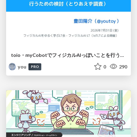
toio・myCobotでフィジカルAIっぽいことを行うための検討（とりあえず調査） / フィジカルAI LT（IoTLTによる開催）
you
0
290
PRO