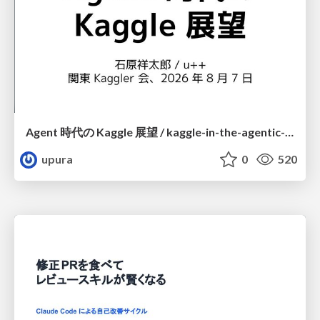
Agent 時代の Kaggle 展望 / kaggle-in-the-agentic-era
upura
0
520