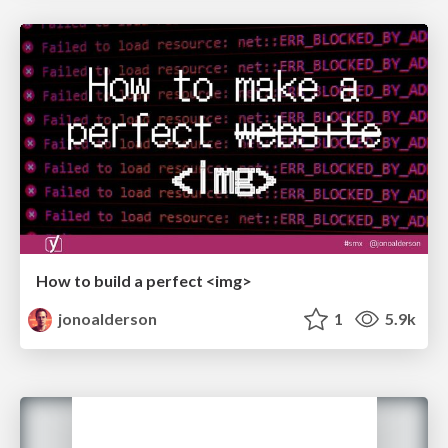
How to build a perfect <img>
jonoalderson
1
5.9k