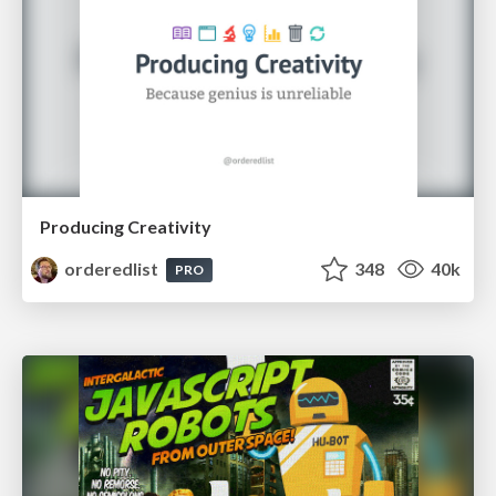
Producing Creativity
orderedlist
348
40k
PRO