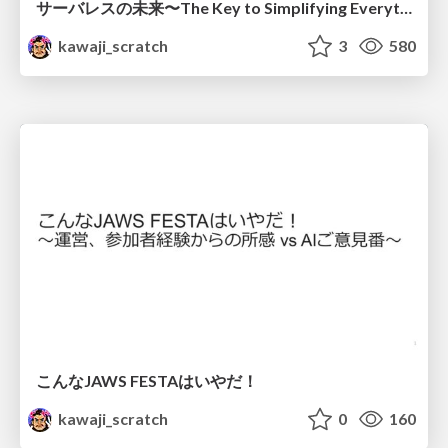
サーバレスの未来〜The Key to Simplifying Everything〜
kawaji_scratch
3
580
こんなJAWS FESTAはいやだ！
kawaji_scratch
0
160