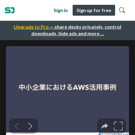
Sign in
Sign up for free
Upgrade to Pro
— share decks privately, control
downloads, hide ads and more …