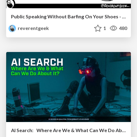
Public Speaking Without Barfing On Your Shoes - THAT 2023
reverentgeek
1
480
AI Search: Where Are We & What Can We Do About It?