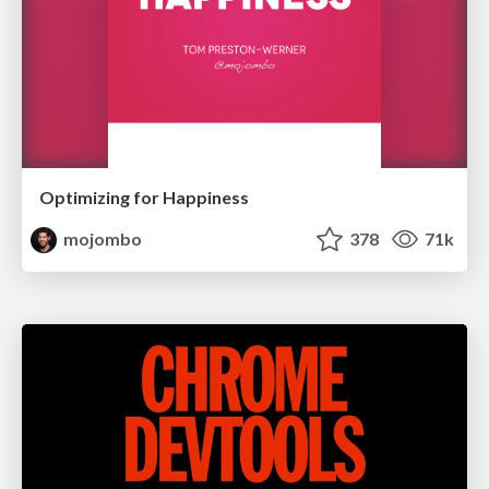
Optimizing for Happiness
mojombo
378
71k