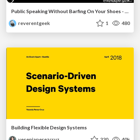
Public Speaking Without Barfing On Your Shoes - THAT 2023
reverentgeek
1
480
Building Flexible Design Systems
yeseniaperezcruz
330
40k