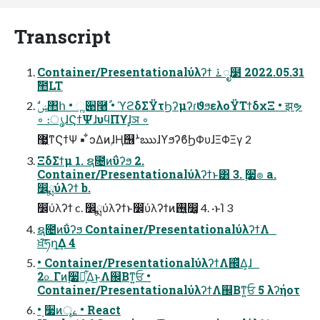
Transcript
Container/Presentationalύλʔϯ ࠶ೖ໳ 2022.05.31
ࣾ಺LT
◦ ։ൃɺϚϯΨɺυϥΠϒɺ͓ञ ◦
޷͖ͳϚϯΨ ▪ ͋ͻΔͷۭɺӉ஦ܑఋɺϒϧʔϐϦΦυɺΞΦΞγ 2
ΞδΣϯμ 1. ຊ೔ͷΰʔϧ 2.
Container/Presentationalύλʔϯͱ͸ 3. ࣮૷ํ๏ a.
෼ྨύλʔϯ b.
෼ׂύλʔϯ c. ෼ྨύλʔϯͱ෼ׂύλʔϯͷ࢖͍෼͚ 4. ·ͱΊ 3
ຊ೔ͷΰʔϧ Container/PresentationalύλʔϯΛ
ਖ਼͘͠ཧղ͢Δ 4
• Container/PresentationalύλʔϯΛ஌ͬͯΔ͕ɺ
2௨Γͷ࣮૷ํ๏͕͋Δ͜ͱΛ஌Βͳ͍ਓ •
Container/PresentationalύλʔϯΛ஌Βͳ͍ਓ 5 λʔήοτ
• ࣮૷ͷৄࡉ • React