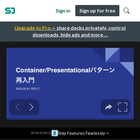
Sign in
Sign up for free
Upgrade to Pro
— share decks privately, control
downloads, hide ads and more …
·
Ship Features Fearlessly
→
SPONSORED