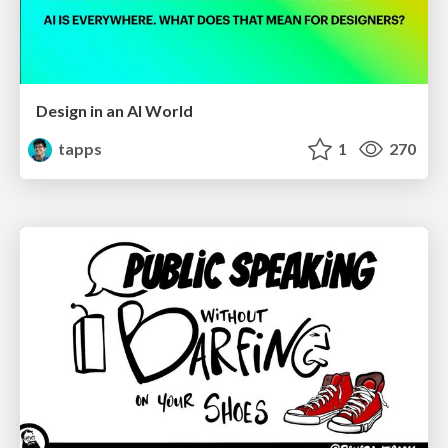
Design in an AI World
tapps
1
270