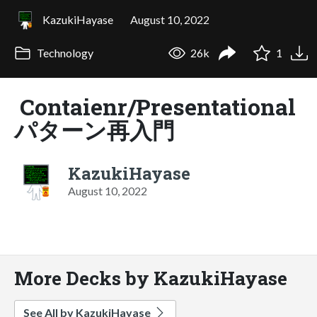
KazukiHayase
August 10, 2022
Technology
26k
1
Contaienr/Presentational
パターン再入門
KazukiHayase
August 10, 2022
More Decks by KazukiHayase
See All by KazukiHayase