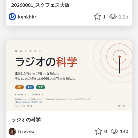
20260801_スクフェス大阪
kgnkhkr
1
1.1k
ラジオの科学
frievea
0
140