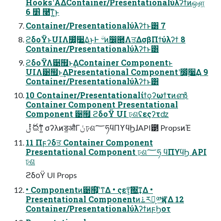
HooksʹΑΔContainer/Presentationalύλʔϯͷஔ͖
׵͑ 6 ࿩͞ͳ͍͜ͱ
Container/Presentationalύλʔϯͱ͸ 7
ϩδοΫͱUIΛ෼͚࣮ͯ૷͢Δ͜ͱͰ ؔ৺ͷ෼཭ΛਤΔσβΠϯύλʔϯ 8
Container/Presentationalύλʔϯͱ͸
ϩδοΫΛ੹຿ͱ͢ΔContainer Componentͱ
UIΛ੹຿ͱ͢ΔPresentational Componentʹ෼͚࣮ͯ૷͢Δ 9
Container/Presentationalύλʔϯͱ͸
10 Container/Presentationalίϯϙʔωϯτͷൺֱ
Container Component Presentational
Component ੹຿ ϩδοΫ UI ঢ়ଶʢεςʔτʣ
࣋ͭ ݪଇ࣋ͨͳ͍ σʔλͷड͚औΓݩ ঢ়ଶ؅ཧϥΠϒϥϦɺAPI౳ PropsͷΈ
11 Πϝʔδਤ Container Component
Presentational Component ঢ়ଶ؅ཧ ϥΠϒϥϦ API
ঢ়ଶ
ϩδοΫ UI Props
• Componentͷ੹຿͕໌֬ʹͳΔ • ςετ͕͠΍͘͢ͳΔ •
Presentational Componentͷ࠶ར༻͕༰қʹͳΔ 12
Container/PresentationalύλʔϯͷϝϦοτ