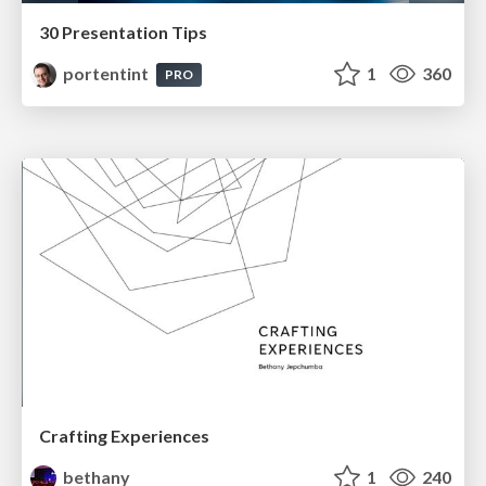
30 Presentation Tips
portentint
1
360
PRO
Crafting Experiences
bethany
1
240