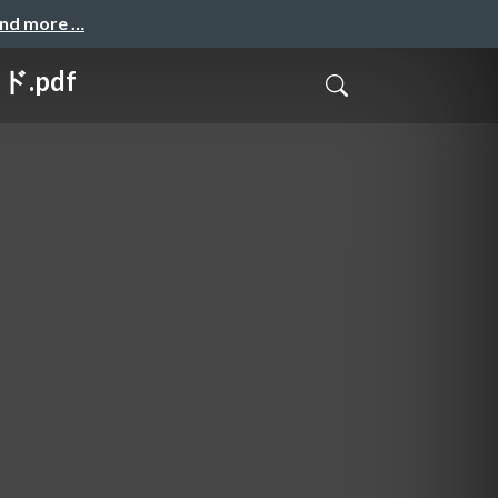
and more …
.pdf