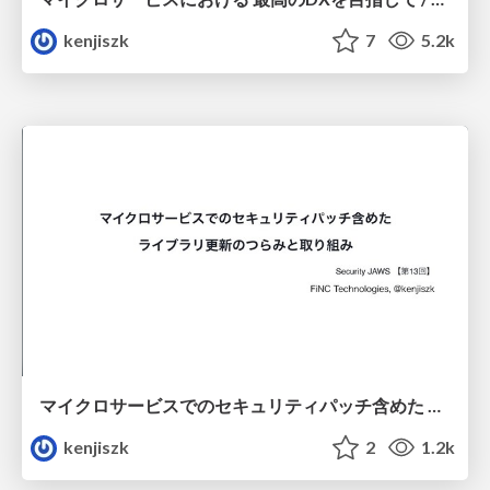
kenjiszk
7
5.2k
マイクロサービスでのセキュリティパッチ含めた ライブラリ更新のつらみと取り組み / security-jaws-no13-kenjiszk
kenjiszk
2
1.2k