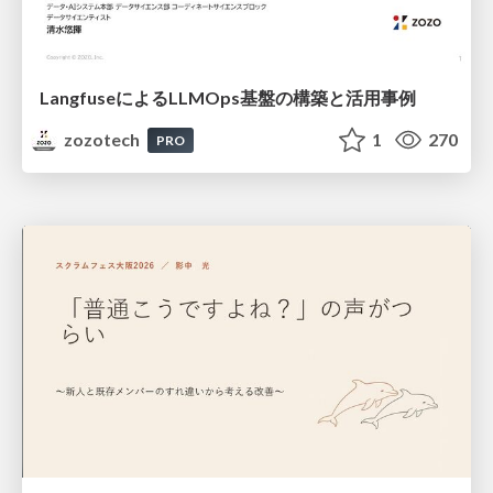
LangfuseによるLLMOps基盤の構築と活用事例
zozotech
1
270
PRO