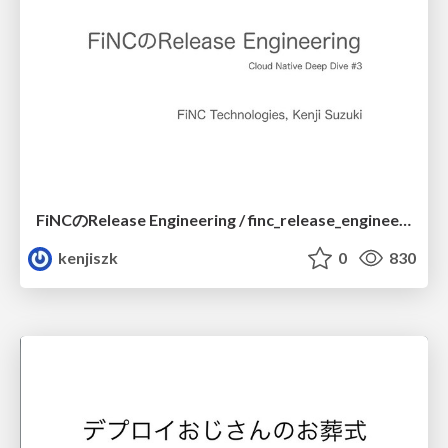
FiNCのRelease Engineering / finc_release_engineering
kenjiszk
0
830