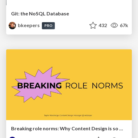
Git: the NoSQL Database
bkeepers
432
67k
PRO
Breaking role norms: Why Content Design is so much more than writing copy - Taylor Woolridge