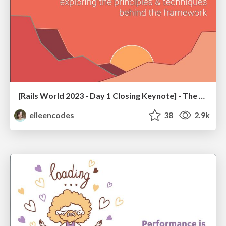
[Rails World 2023 - Day 1 Closing Keynote] - The Magic of Rails
eileencodes
38
2.9k