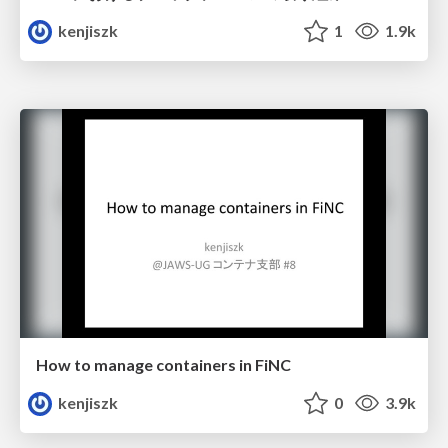
kenjiszk
1
1.9k
How to manage containers in FiNC
kenjiszk
0
3.9k