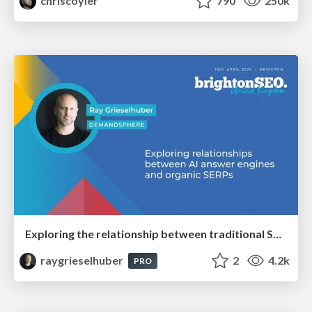
chriscoyier
790
250k
Exploring the relationship between traditional SERPs and Gen AI search
raygrieselhuber
2
4.2k
PRO