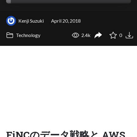
Kenji Suzuki
April 20, 2018
Technology
2.4k
0
FiNCのデータ戦略と​ AWS