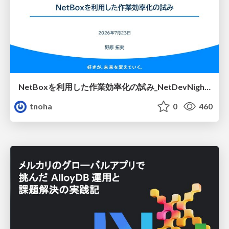
NetBoxを利用した作業効率化の試み_NetDevNight4
tnoha
0
460