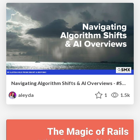
Navigating Algorithm Shifts & AI Overviews - #SMXNext
aleyda
1
1.5k