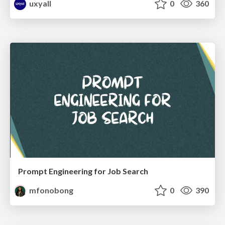
uxyall
0
360
Prompt Engineering for Job Search
mfonobong
0
390