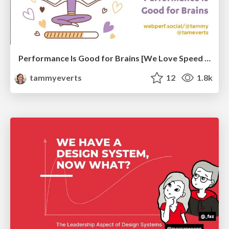
Performance Is Good for Brains [We Love Speed 2024]
tammyeverts
12
1.8k