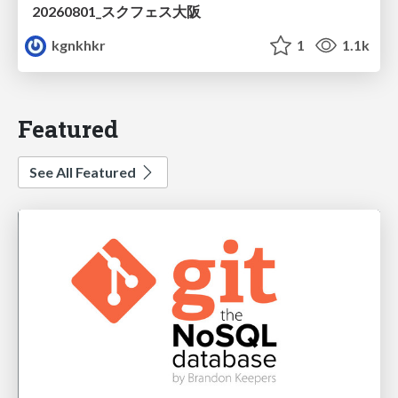
20260801_スクフェス大阪
kgnkhkr
1
1.1k
Featured
See All Featured