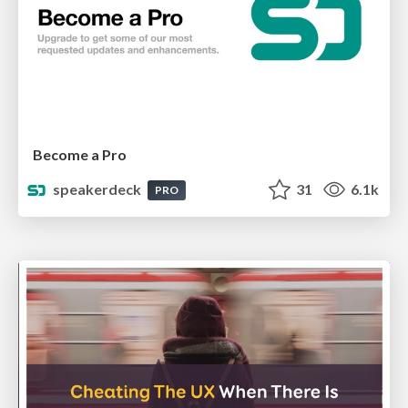
Become a Pro
speakerdeck
31
6.1k
PRO