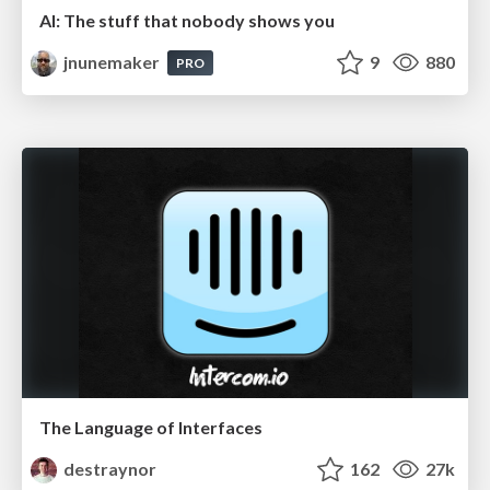
AI: The stuff that nobody shows you
jnunemaker
9
880
PRO
The Language of Interfaces
destraynor
162
27k