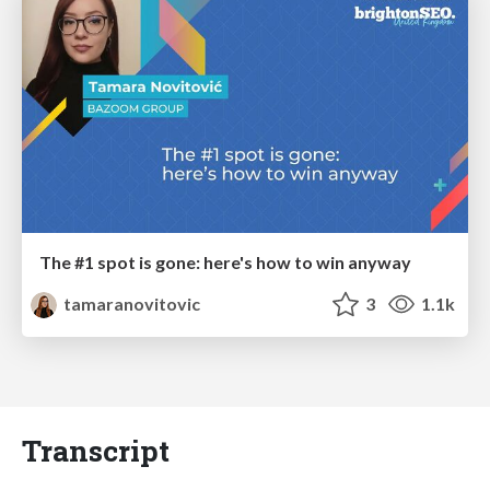
The #1 spot is gone: here's how to win anyway
tamaranovitovic
3
1.1k
Transcript