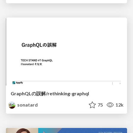
GraphQLの誤解/rethinking-graphql
sonatard
75
12k