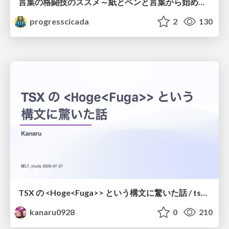
言葉の格闘技のススメ～紙とペンと言葉から始める、キャリアの描き方～
progresscicada
2
130
TSX の <Hoge<Fuga>> という構文に驚いた話 / tsx-type-argument-syntax
kanaru0928
0
210