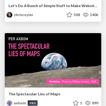
Let's Do A Bunch of Simple Stuff to Make Websites Faster
chriscoyier
508
140k
The Spectacular Lies of Maps
axbom
1
890
PRO