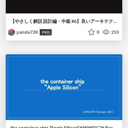
【やさしく解説 設計編・中級 #6】良いアーキテクチャとは ～ 一本の登り道の、行き先 ～
panda728
0
210
PRO
the container ship “Apple Silicon”@WWDC26 Recap -Japan-\(region).swift