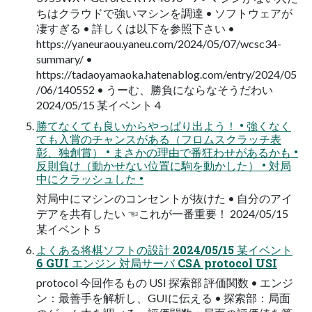
ちはクラウドで強いマシンを調達 • ソフトウェアが
凄すぎる • 詳しくは以下を参照下さい •
https://yaneuraou.yaneu.com/2024/05/07/wcsc34-
summary/ •
https://tadaoyamaoka.hatenablog.com/entry/2024/05
/06/140552 • うーむ、勝負にならなそうだわい
2024/05/15 某イベント 4
勝てなくても良いからやっぱり出よう！ • 強くなく
ても入賞のチャンスがある（フロムスクラッチ表
彰、独創賞） • まさかの理由で番狂わせがあるかも •
反則負け（動かせない位置に駒を動かした） • 対局
中にクラッシュした •
対局中にマシンのコンセントが抜けた • 自分のアイ
デアを共有したい ☜これが一番重要！ 2024/05/15
某イベント 5
よくある将棋ソフトの設計 2024/05/15 某イベント
6 GUI エンジン 対局サーバ CSA protocol USI
protocol 今回作るもの USI 探索部 評価関数 • エンジ
ン：最善手を解析し、GUIに伝える • 探索部：局面