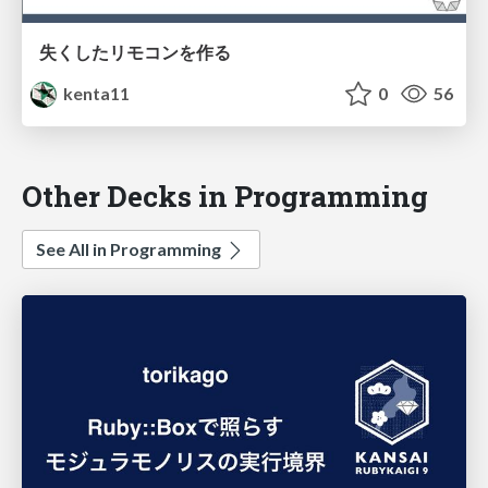
失くしたリモコンを作る
kenta11
0
56
Other Decks in Programming
See All in Programming