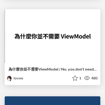
為什麼你並不需要ViewModel / No, you don't need a ViewModel
lovee
1
480