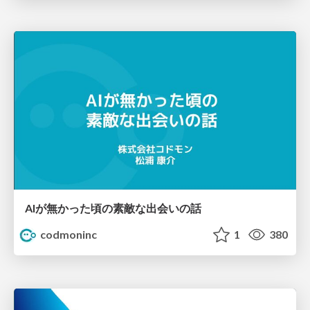
AIが無かった頃の素敵な出会いの話
codmoninc
1
380