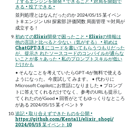
了するエンジンを開発 • できること • 対局を開始で
きる • 投了できる •
並列処理とはなんだったのか 2024/05/15 某イベン
ト 8 エンジン USI 探索部 評価関数 局面管理 ☜対局が
成立する！
初めてのElixir開発で困ったこと • Elixirの情報は
他の言語と比べると少ない（気がする） • 初めは
ChatGPT-3.5 にコードを書いてもらうつもりだった
が、提示さ れたソースコードのコンパイルが通らな
いことが多々あった • 私のプロンプトスキルが低い
だけかも
• そんなことを考えていたらGPT-4が無料で使える
ようになった。今度試して みます。 • 代わりに
Microsoft Copilotにお世話になりました • プロンプ
トに答えてくれるだけでなく、参考のURLも提示し
てくれたのがGood • 回答がとてもゆっくりなところ
がある 2024/05/15 某イベント 9
追記 • 取り合えずできたものを公開 •
https://github.com/Kenta11/elixir_shogi/
2024/05/15 某イベント 10