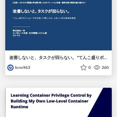
改善しないと、タスクが回らない。 “てんこ盛りポジション” を引き継いだ情シスの、入社3ヶ月の業務改善録
krm963
0
260