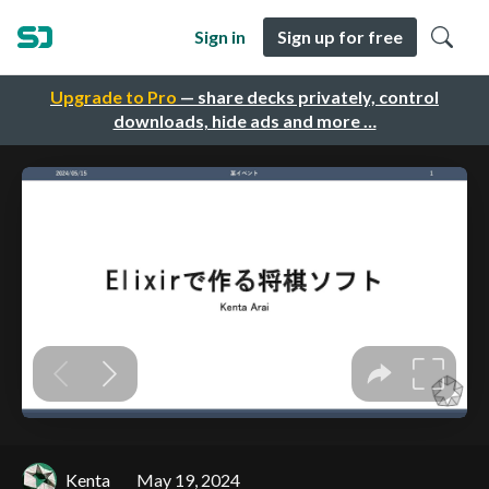
Sign in
Sign up for free
Upgrade to Pro
— share decks privately, control
downloads, hide ads and more …
Kenta
May 19, 2024