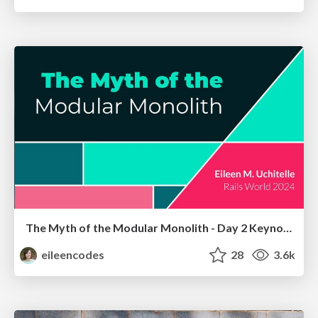
The Myth of the Modular Monolith - Day 2 Keynote - Rails World 2024
eileencodes
28
3.6k