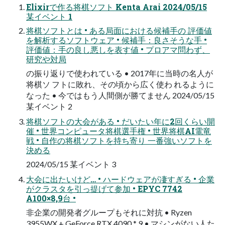
Elixirで作る将棋ソフト Kenta Arai 2024/05/15
某イベント 1
将棋ソフトとは • ある局面における候補手の 評価値
を解析するソフトウェア • 候補手：良さそうな手 •
評価値：手の良し悪しを表す値 • プロアマ問わず、
研究や対局
の振り返りで使われている • 2017年に当時の名人が
将棋ソ フトに敗れ、その頃から広く使わ れるように
なった • 今ではもう人間側が勝てません 2024/05/15
某イベント 2
将棋ソフトの大会がある • だいたい年に2回くらい開
催 • 世界コンピュータ将棋選手権 • 世界将棋AI電竜
戦 • 自作の将棋ソフトを持ち寄り 一番強いソフトを
決める
2024/05/15 某イベント 3
大会に出たいけど… • ハードウェアが凄すぎる • 企業
がクラスタを引っ提げて参加 • EPYC 7742
A100×8,9台 •
非企業の開発者グループもそれに対抗 • Ryzen
3955WX + GeForce RTX 4090 * 9 • マシンがない人た