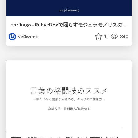
torikago - Ruby::Boxで照らすモジュラモノリスの実行境界
se4weed
1
340