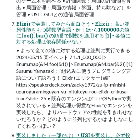
のゲーム木を調べる • 評価関数：局面の評価値を算
出 • 局面管理：局面の情報（盤面、持ち駒など）を
管理 • USI：GUIとの通信 局面管理
Elixirで実装してみたら面白そう • Elixir：高い並
列性能をもつ関数型言語 • 例：1から1000000の値
にfoo(), bar() の順番で関数を適用する [1] • 各値に
対する処理は依存関係がない
• よって全ての値に対する処理は並列に実行できる
2024/05/15 某イベント 7 1..1_000_000 |>
Enum.map(&M.foo(&1)) |> Enum.map(&M.bar(&2)) [1]
Susumu Yamazaki：“組込みに使うプログラミング言
語について語ろう！ Elixir (エリクサー) 編”,
https://speakerdeck.com/zacky1972/zu-ip-minishi-
upuroguraminguyan-yu- nituiteyu-rou-elixir-erikusa-
bian?slide=25 • 既存のエンジンはC++やPythonで実
装されている • 並列処理が得意なElixirでエンジンを
実装したら、 よりハードウェアの性能を引き出せな
いだろうか？ どのように並列化するかは よしなにし
てくれるっぽい？
実装しました（一部だけ） • USIを実装し、必ず投