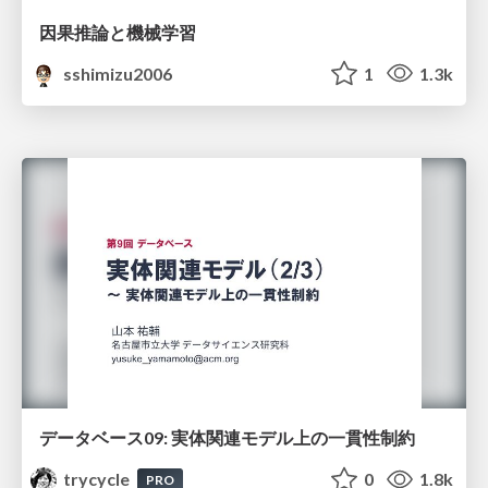
因果推論と機械学習
sshimizu2006
1
1.3k
データベース09: 実体関連モデル上の一貫性制約
trycycle
0
1.8k
PRO