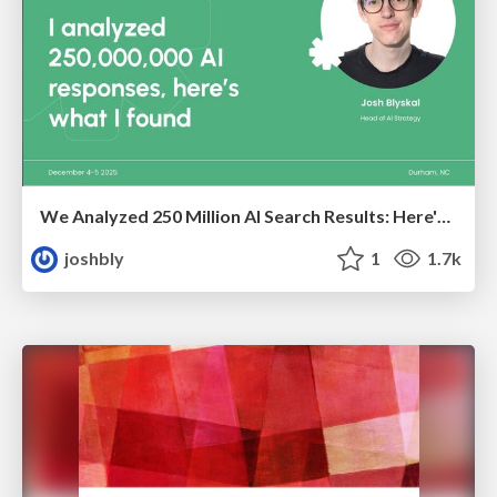
We Analyzed 250 Million AI Search Results: Here's What I Found
joshbly
1
1.7k