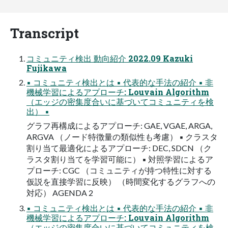
Transcript
コミュニティ検出 動向紹介 2022.09 Kazuki
Fujikawa
▪ コミュニティ検出とは ▪ 代表的な手法の紹介 ▪ 非
機械学習によるアプローチ: Louvain Algorithm
（エッジの密集度合いに基づいてコミュニティを検
出） ▪
グラフ再構成によるアプローチ: GAE, VGAE, ARGA,
ARGVA （ノード特徴量の類似性も考慮） ▪ クラスタ
割り当て最適化によるアプローチ: DEC, SDCN （ク
ラスタ割り当てを学習可能に） ▪ 対照学習によるア
プローチ: CGC （コミュニティが持つ特性に対する
仮説を直接学習に反映） （時間変化するグラフへの
対応） AGENDA 2
▪ コミュニティ検出とは ▪ 代表的な手法の紹介 ▪ 非
機械学習によるアプローチ: Louvain Algorithm
（エッジの密集度合いに基づいてコミュニティを検