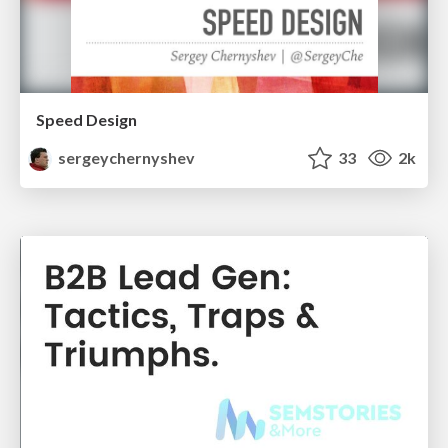
Speed Design
sergeychernyshev
33
2k