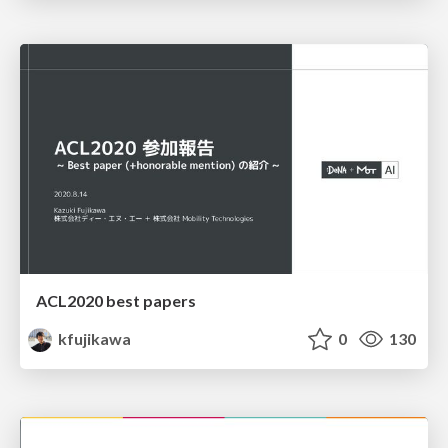
ACL2020 best papers
kfujikawa
0
130