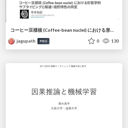
コーヒー豆様核 (Coffee-bean nuclei) における形態学的サブタイピングと精選・焙煎特性の同定
jagupath
0
130
PRO