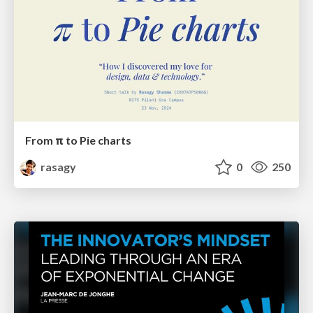
From π to Pie charts
rasagy
0
250