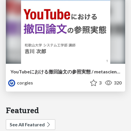
YouTubeにおける撤回論文の参照実態 / metascience-meetup2026
corgies
3
320
Featured
See All Featured