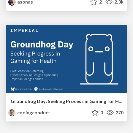
asonas
2
2.3k
Groundhog Day: Seeking Process in Gaming for Health
codingconduct
0
270