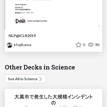
NLP@ICLR2019
kfujikawa
0
90
Other Decks in Science
See All in Science