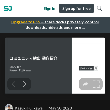
Sign in
Sign up for free
Upgrade to Pro
— share decks privately, control
downloads, hide ads and more …
Kazuki Fujikawa
May 30, 2023