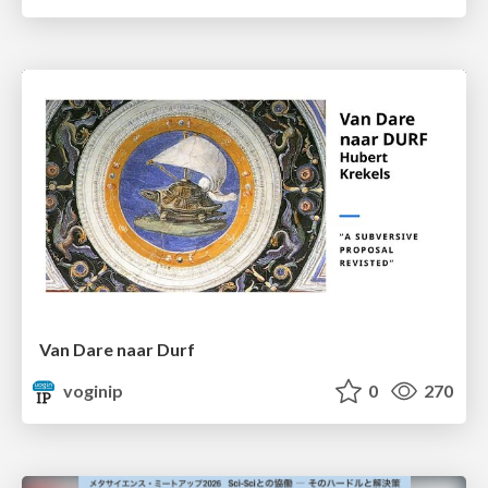
Van Dare naar Durf
voginip
0
270