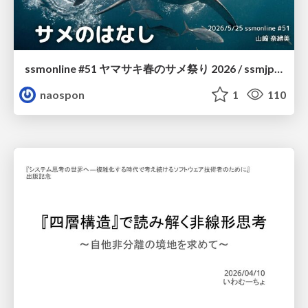
ssmonline #51 ヤマサキ春のサメ祭り 2026 / ssmjp Yamasaki Spring JAWS Festival 2026
naospon
1
110