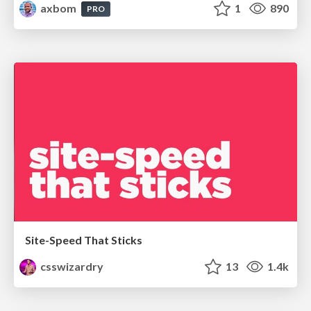
axbom
1
890
PRO
Site-Speed That Sticks
csswizardry
13
1.4k