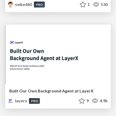
seike460
1
530
PRO
Built Our Own Background Agent at LayerX
layerx
9
4.9k
PRO