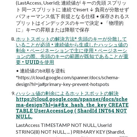
(LastAccess, UserId); 連続値が キーの先頭 スプリッ
ト 同一スプリットに 連続でinsert ↓ 負荷が分散せず
パフォーマンス低下 前提となる仕様 • 保存されるス
プリットはインデックスのキーで決定 • 「物理的
に」キーの昇順または降順で保存
ホットスポットの解決方法* 先頭のキーが分散して
いることが必須 • 連続値から生成したハッシュ値の
剰余 • ページネーションで主に使用 • ページネーシ
ョンの際、先頭のキーの範囲が既知であることが重
要 • UUIDを使用
• 連続値のbit順を逆転
*https://cloud.google.com/spanner/docs/schema-
design?hl=ja#primary-key-prevent-hotspots
ハッシュ値の剰余によるホットスポットの解決
https://cloud.google.com/spanner/docs/sche
ma-design?hl=ja#fix_hash_the_key CREATE
TABLE UserAccessLog ( ShardId INT64 NOT
NULL,
LastAccess TIMESTAMP NOT NULL, UserId
STRING(8) NOT NULL, ... ) PRIMARY KEY (ShardId,