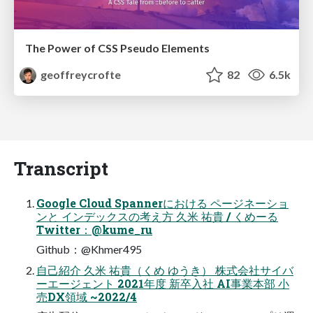
The Power of CSS Pseudo Elements
geoffreycrofte
82
6.5k
Transcript
Google Cloud Spannerにおける ページネーショ
ンと インデックスの考え方 久米 祐貴 / くめーる
Twitter：@kume_ru
Github：@Khmer495
自己紹介 久米 祐貴（くめ ゆうき） 株式会社サイバ
ーエージェント 2021年度 新卒入社 AI事業本部 小
売DX領域 ~2022/4