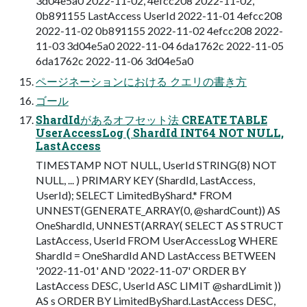
3d04e5a0 2022-11-02, 4efcc208 2022-11-02,
0b891155 LastAccess UserId 2022-11-01 4efcc208
2022-11-02 0b891155 2022-11-02 4efcc208 2022-
11-03 3d04e5a0 2022-11-04 6da1762c 2022-11-05
6da1762c 2022-11-06 3d04e5a0
ページネーションにおける クエリの書き方
ゴール
ShardIdがあるオフセット法 CREATE TABLE
UserAccessLog ( ShardId INT64 NOT NULL,
LastAccess
TIMESTAMP NOT NULL, UserId STRING(8) NOT
NULL, ... ) PRIMARY KEY (ShardId, LastAccess,
UserId); SELECT LimitedByShard.* FROM
UNNEST(GENERATE_ARRAY(0, @shardCount)) AS
OneShardId, UNNEST(ARRAY( SELECT AS STRUCT
LastAccess, UserId FROM UserAccessLog WHERE
ShardId = OneShardId AND LastAccess BETWEEN
'2022-11-01' AND '2022-11-07' ORDER BY
LastAccess DESC, UserId ASC LIMIT @shardLimit ))
AS s ORDER BY LimitedByShard.LastAccess DESC,