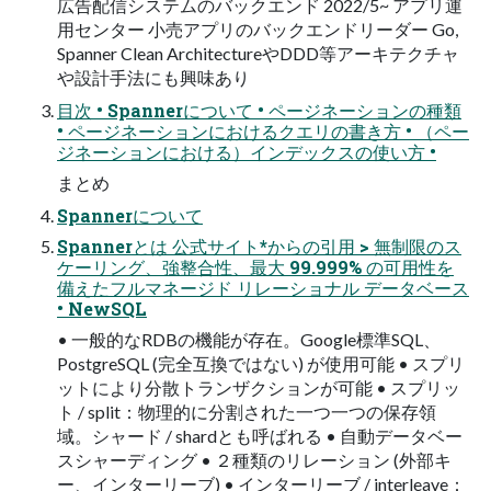
広告配信システムのバックエンド 2022/5~ アプリ運
用センター 小売アプリのバックエンドリーダー Go,
Spanner Clean ArchitectureやDDD等アーキテクチャ
や設計手法にも興味あり
目次 • Spannerについて • ページネーションの種類
• ページネーションにおけるクエリの書き方 • （ペー
ジネーションにおける）インデックスの使い方 •
まとめ
Spannerについて
Spannerとは 公式サイト*からの引用 > 無制限のス
ケーリング、強整合性、最大 99.999% の可用性を
備えたフルマネージド リレーショナル データベース
• NewSQL
• 一般的なRDBの機能が存在。Google標準SQL、
PostgreSQL (完全互換ではない) が使用可能 • スプリ
ットにより分散トランザクションが可能 • スプリッ
ト / split：物理的に分割された一つ一つの保存領
域。シャード / shardとも呼ばれる • 自動データベー
スシャーディング • ２種類のリレーション (外部キ
ー、インターリーブ) • インターリーブ / interleave：