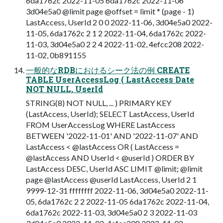
6da1762c 2022-11-05 6da1762c 2022-11-06
3d04e5a0 @limit page @offset = limit * (page - 1)
LastAccess, UserId 2 0 0 2022-11-06, 3d04e5a0 2022-
11-05, 6da1762c 2 1 2 2022-11-04, 6da1762c 2022-
11-03, 3d04e5a0 2 2 4 2022-11-02, 4efcc208 2022-
11-02, 0b891155
一般的なRDBにおけるシーク法の例 CREATE
TABLE UserAccessLog ( LastAccess Date
NOT NULL, UserId
STRING(8) NOT NULL, ... ) PRIMARY KEY
(LastAccess, UserId); SELECT LastAccess, UserId
FROM UserAccessLog WHERE LastAccess
BETWEEN '2022-11-01' AND '2022-11-07' AND
LastAccess < @lastAccess OR ( LastAccess =
@lastAccess AND UserId < @userId ) ORDER BY
LastAccess DESC, UserId ASC LIMIT @limit; @limit
page @lastAccess @userId LastAccess, UserId 2 1
9999-12-31 ffffffff 2022-11-06, 3d04e5a0 2022-11-
05, 6da1762c 2 2 2022-11-05 6da1762c 2022-11-04,
6da1762c 2022-11-03, 3d04e5a0 2 3 2022-11-03