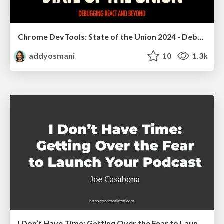
Chrome DevTools: State of the Union 2024 - Debugging React & Beyond
addyosmani
10
1.3k
I Don’t Have Time: Getting Over the Fear to Launch Your Podcast