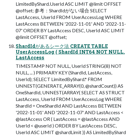
LimitedByShard.UserId ASC LIMIT @limit OFFSET
@offset; 参考：ShardIdがない場合 SELECT
LastAccess, UserId FROM UserAccessLog WHERE
LastAccess BETWEEN '2022-11-01' AND '2022-11-
07' ORDER BY LastAccess DESC, UserId ASC LIMIT
@limit OFFSET @offset;
ShardIdがあるシーク法 CREATE TABLE
UserAccessLog ( ShardId INT64 NOT NULL,
LastAccess
TIMESTAMP NOT NULL, UserId STRING(8) NOT
NULL, ... ) PRIMARY KEY (ShardId, LastAccess,
UserId); SELECT LimitedByShard.* FROM
UNNEST(GENERATE_ARRAY(0, @shardCount)) AS
OneShardId, UNNEST(ARRAY( SELECT AS STRUCT
LastAccess, UserId FROM UserAccessLog WHERE
ShardId = OneShardId AND LastAccess BETWEEN
'2022-11-01' AND '2022-11-07' AND LastAccess <
@lastAccess OR ( LastAccess = @lastAccess AND
UserId < @userId ) ORDER BY LastAccess DESC,
UserId ASC LIMIT @shardLimit )) AS LimitedByShard