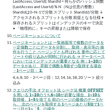
LastAccess, UserId); ShardId = 何らかのハッシュ関数
(LastAccess and UserId) % N（Nは任意の整数）
ShardIdは0~N-1で分散 スプリット ShardIdが分散 ↓
アクセスされる スプリットも分散 前提となる仕様 •
保存されるスプリットはインデックスのキーで決定
• 「物理的に」キーの昇順または降順で保存
ページネーション について
ページネーションとは 一覧画面等で複数のデータを
一定個数ごとにデータを分割し、取得・表示等の 操
作を行うこと ページングとも呼ばれる 要件に応じて
ソートや絞り込みが同時に行われる → データベース
においてはインデックスが重要となる 例：1~20の
データがあり、昇順で偶数を5個ずつ取得する場合
・1ページ目： 2,
4, 6, 8, 10 ・2ページ目：12, 14, 16, 18, 20 ソート 絞り
込み
クエリの手法 オフセット法 シーク法 概要 OFFSET
を用いる 1~20のうち6~10が必要な場合、1~10を
取得後、1~5を捨てる 前のページの最後のデータか
ら、 次のページを取得する 1ページあたり5個で1ペ
ージ目が1~「5」の場合、