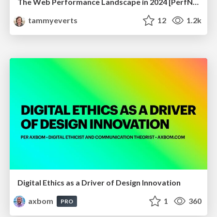
The Web Performance Landscape in 2024 [PerfNow 2024]
tammyeverts
12
1.2k
Digital Ethics as a Driver of Design Innovation
axbom
1
360
PRO