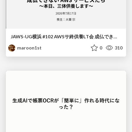
JAWS-UG横浜 #102 AWSサ終供養LT会 成仏できない AWS サービスたち 〜本日、三体供養します〜
maroon1st
0
310