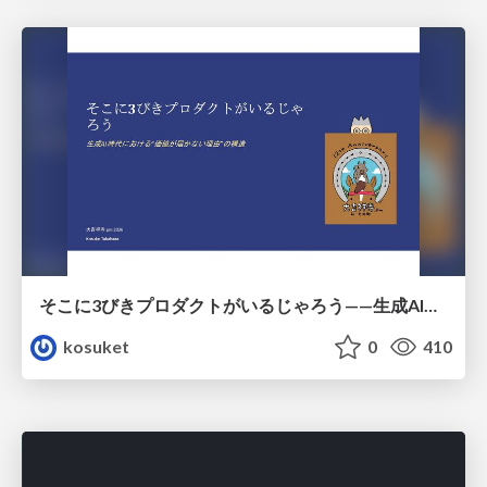
そこに3びきプロダクトがいるじゃろう——生成AI時代における“価値が届かない理由”の構造
kosuket
0
410