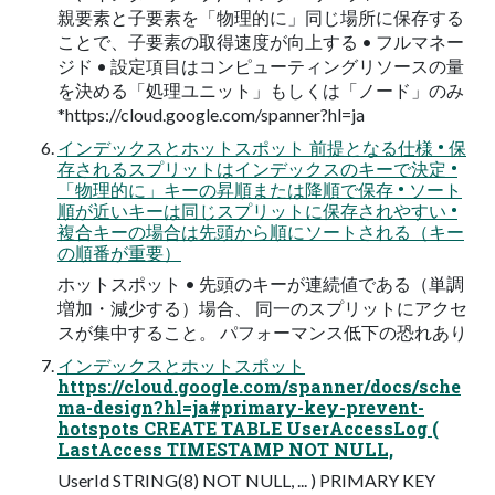
親要素と子要素を「物理的に」同じ場所に保存する
ことで、子要素の取得速度が向上する • フルマネー
ジド • 設定項目はコンピューティングリソースの量
を決める「処理ユニット」もしくは「ノード」のみ
*https://cloud.google.com/spanner?hl=ja
インデックスとホットスポット 前提となる仕様 • 保
存されるスプリットはインデックスのキーで決定 •
「物理的に」キーの昇順または降順で保存 • ソート
順が近いキーは同じスプリットに保存されやすい •
複合キーの場合は先頭から順にソートされる（キー
の順番が重要）
ホットスポット • 先頭のキーが連続値である（単調
増加・減少する）場合、 同一のスプリットにアクセ
スが集中すること。 パフォーマンス低下の恐れあり
インデックスとホットスポット
https://cloud.google.com/spanner/docs/sche
ma-design?hl=ja#primary-key-prevent-
hotspots CREATE TABLE UserAccessLog (
LastAccess TIMESTAMP NOT NULL,
UserId STRING(8) NOT NULL, ... ) PRIMARY KEY