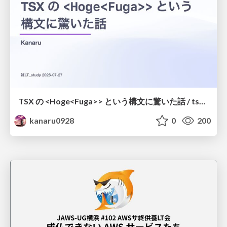
TSX の <Hoge<Fuga>> という構文に驚いた話 / tsx-type-argument-syntax
kanaru0928
0
200