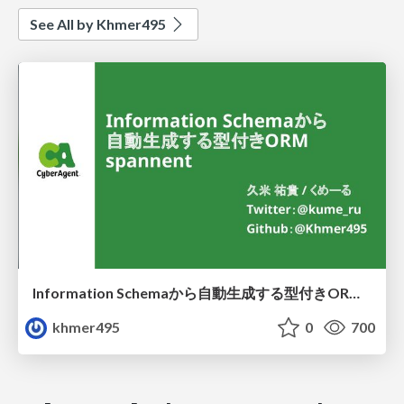
See All by Khmer495
Information Schemaから自動生成する型付きORM spannent
khmer495
0
700