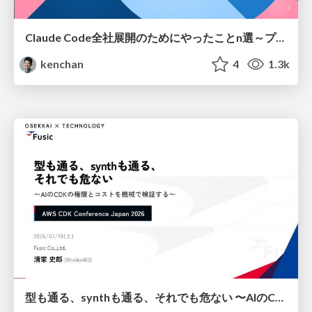
Claude Code全社展開のためにやったことn選～プラグイン302個・コミッター271人を支えるために～
kenchan
4
1.3k
型も通る、synthも通る、それでも危ない 〜AIのCDKの権限とコストを機械で検証する〜 / It Passes Type Checks, It Passes Synth Checks, but It’s Still Risky — Automatically Verifying Permissions and Costs in AI’s CDK —