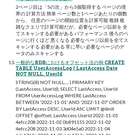
2ページ目は「5の次」から5個取得する ページの境
界の 計算方法 簡単 ページ数と1ページあたりの個数
から、 任意のページの開始位置を計算可能 複雑 複
雑なクエリで計算可能だが、必要なページ以前を 全
てスキャンする必要がある パフォーマンス 後ろのペ
ージに行くほど 悪くなる 必要なページ以前を全てス
キャンする 必要がある 常に早い 必要なページのデ
ータのみスキャンする
一般的なRDBにおけるオフセット法の例 CREATE
TABLE UserAccessLog ( LastAccess Date
NOT NULL, UserId
STRING(8) NOT NULL, ... ) PRIMARY KEY
(LastAccess, UserId); SELECT LastAccess, UserId
FROM UserAccessLog WHERE LastAccess
BETWEEN '2022-11-01' AND '2022-11-07' ORDER
BY LastAccess DESC, UserId ASC LIMIT @limit
OFFSET @offset; LastAccess UserId 2022-11-01
4efcc208 2022-11-02 0b891155 2022-11-02
4efcc208 2022-11-03 3d04e5a0 2022-11-04