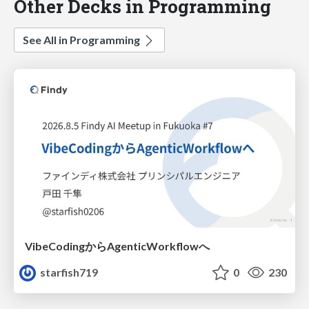
Other Decks in Programming
See All in Programming
VibeCodingからAgenticWorkflowへ
starfish719
0
230