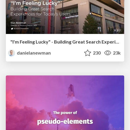
"I'm Feeling Lucky" - Building Great Search Experiences for Today's Users (#IAC19)
danielanewman
230
23k