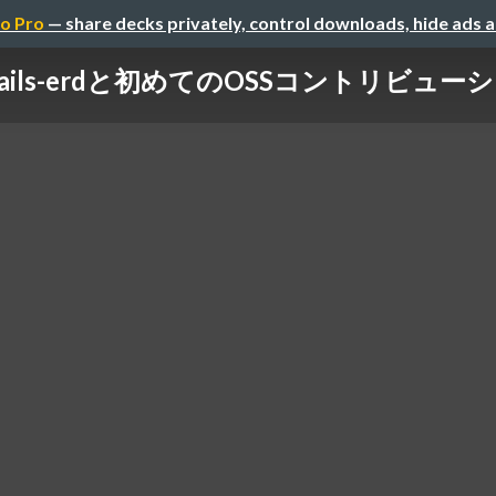
o Pro
— share decks privately, control downloads, hide ads 
rails-erdと初めてのOSSコントリビュー