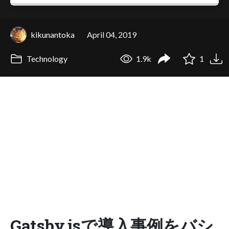
kikunantoka
April 04, 2019
Technology
1.9k
1
Gatsby.jsで導入事例をバシ