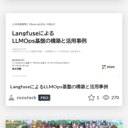
LangfuseによるLLMOps基盤の構築と活用事例
zozotech
1
270
PRO