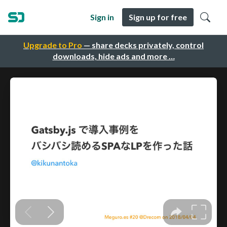
Sign in
Sign up for free
Upgrade to Pro
— share decks privately, control
downloads, hide ads and more …