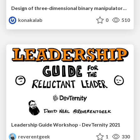
Design of three-dimensional binary manipulators for pick-and-place task avoiding obstacles (IECON2024)
konakalab
0
510
Leadership Guide Workshop - DevTernity 2021
reverentgeek
1
330