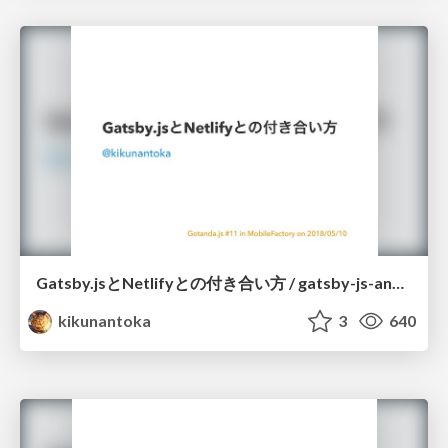
Gatsby.jsとNetlifyとの付き合い方 / gatsby-js-and-netlify
kikunantoka
3
640