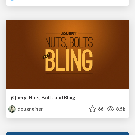
jQuery: Nuts, Bolts and Bling
dougneiner
66
8.5k