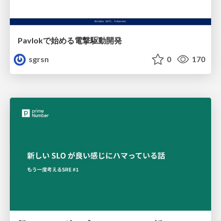
Pavlokで始める電撃駆動開発
sgrsn
0
170