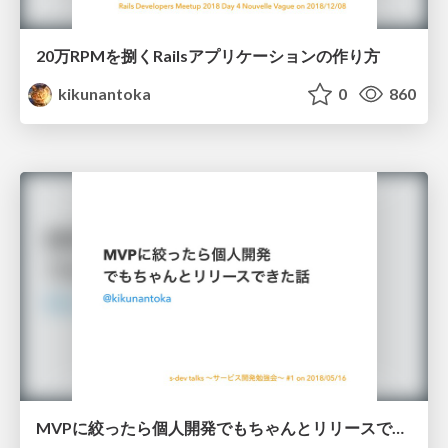
20万RPMを捌くRailsアプリケーションの作り方
kikunantoka
0
860
MVPに絞ったら個人開発でもちゃんとリリースできた話