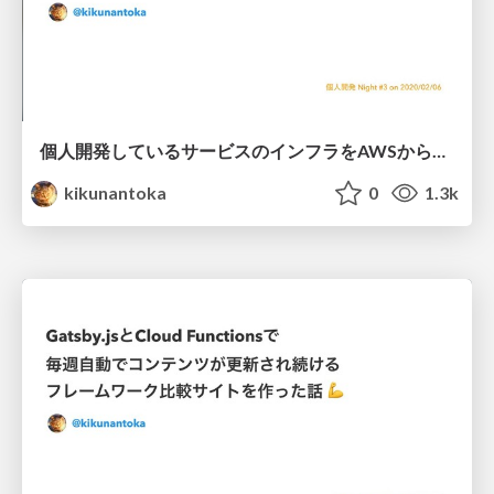
個人開発しているサービスのインフラをAWSからGCPに載せ替えた話 💪 / kojin_kaihatsu_night_3
kikunantoka
0
1.3k