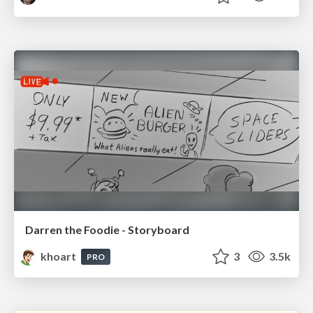
Darren the Foodie - Storyboard
khoart
3
3.5k
PRO