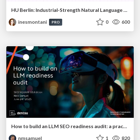
HU Berlin: Industrial-Strength Natural Language Processing with spaCy and Prodigy
inesmontani
0
600
PRO
How to build an LLM SEO readiness audit: a practical framework
nmsamuel
1
820