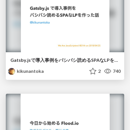
Gatsby.jsで導入事例をバシバシ読めるSPAなLPを作った話 / gatsby-js-for-biz-lp
kikunantoka
2
740