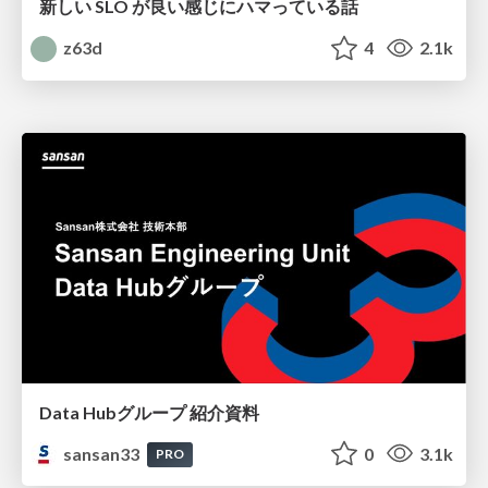
新しい SLO が良い感じにハマっている話
z63d
4
2.1k
Data Hubグループ 紹介資料
sansan33
0
3.1k
PRO