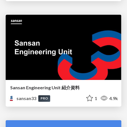
Sansan Engineering Unit 紹介資料
sansan33
1
4.9k
PRO