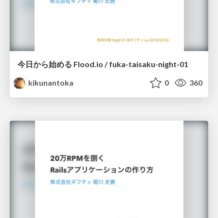
今日から始める Flood.io / fuka-taisaku-night-01
kikunantoka
0
360