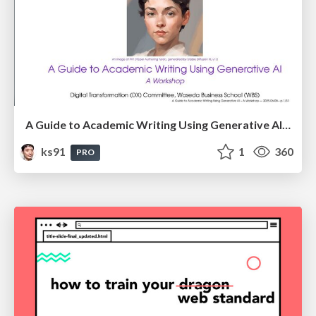
A Guide to Academic Writing Using Generative AI - A Workshop
ks91
1
360
PRO