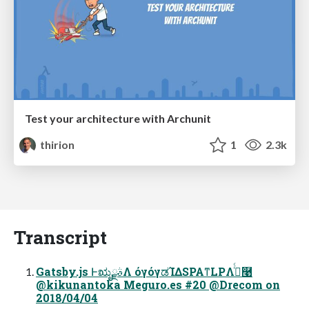
Test your architecture with Archunit
thirion
1
2.3k
Transcript
Gatsby.js ͰಋೖࣄྫΛ όγόγಡΊΔSPAͳLPΛ࡞ͬͨ࿩
@kikunantoka Meguro.es #20 @Drecom on
2018/04/04