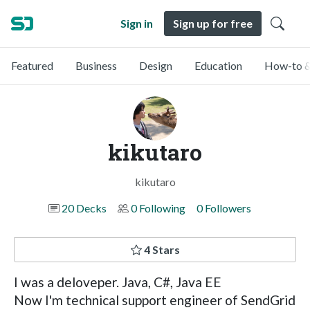
Sign in
Sign up for free
Featured
Business
Design
Education
How-to &
kikutaro
kikutaro
20 Decks
0 Following
0 Followers
4 Stars
I was a deloveper. Java, C#, Java EE
Now I'm technical support engineer of SendGrid