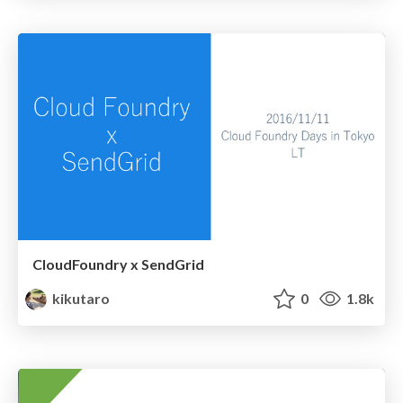
CloudFoundry x SendGrid
kikutaro
0
1.8k