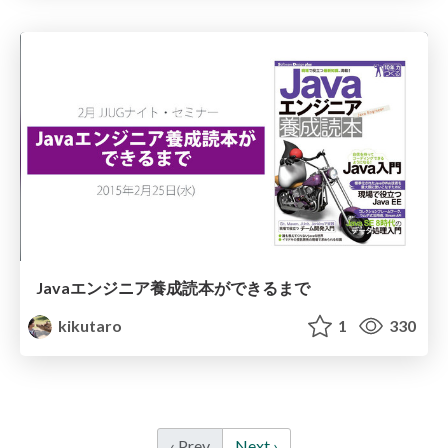
Javaエンジニア養成読本が できるまで
kikutaro
1
330
‹ Prev
Next ›