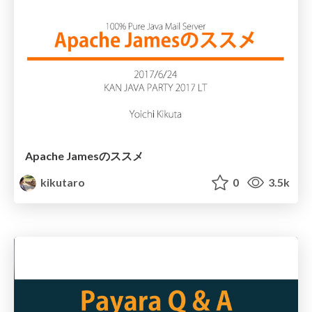
Apache Jamesのススメ
kikutaro
0
3.5k