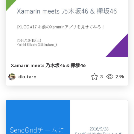
Xamarin meets 乃木坂46 & 欅坂46
kikutaro
3
2.9k