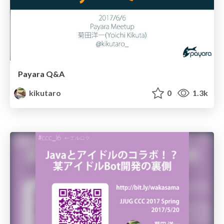
Payara Q&A
kikutaro
0
1.3k