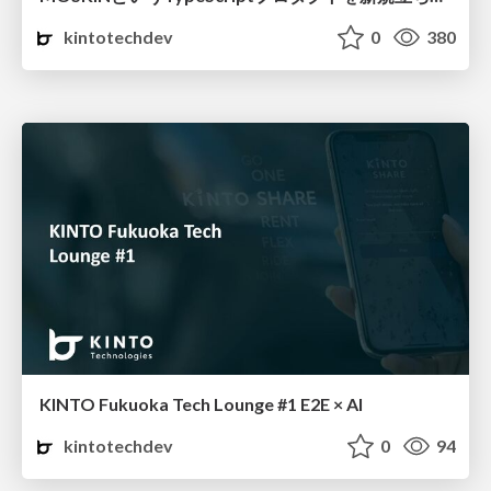
kintotechdev
0
380
KINTO Fukuoka Tech Lounge #1 E2E × AI
kintotechdev
0
94