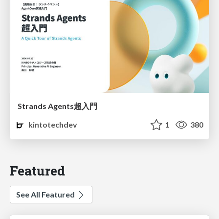
Strands Agents超入門
kintotechdev
1
380
Featured
See All Featured