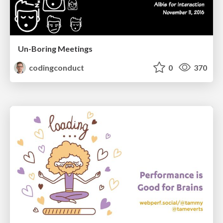
Un-Boring Meetings
codingconduct
0
370