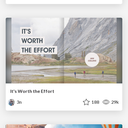
It's Worth the Effort
3n
188
29k