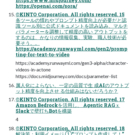
https://www.midjourney.com/
https://openai.com/sora/
©KINTO Corporation. All rights reserved. 15
各ツールの慣れやプロンプト精度向上が必要だと認
識 ツール別に公式ドキュメントを読み込み、マルチ
パラメーターを調整して精度の高い アウトプットを
するのは、かなりの情報収集、実験、職人技術が必
要そう。。
https://academy.runwayml.com/gen2/promp
ting-for-text-to-video
https://academy.runwayml.com/gen3-alpha/character-
videos-in-actone
https://docs.midjourney.com/docs/parameter-list
属人化によらない、一定の品質で生 成AIのアウトプ
ット精度を向上させ る仕組みはないだろうか？
©KINTO Corporation. All rights reserved. 17
Amazon Bedrockを活用し、 Agentic RAGｘ
Slackで壁打ちBotを構築
4
©KINTO Corporation. All rights reserved. 18
解決策：利用イメージ ①“プロンプト作成して！”