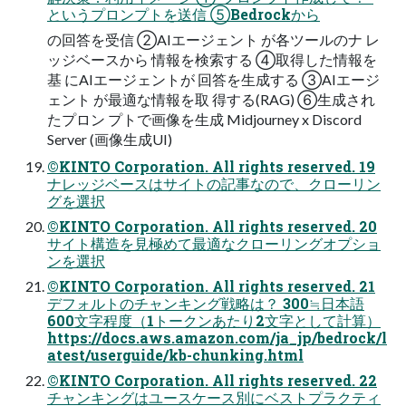
というプロンプトを送信 ⑤Bedrockから
の回答を受信 ②AIエージェント が各ツールのナ レ
ッジベースから 情報を検索する ④取得した情報を
基 にAIエージェントが 回答を生成する ③AIエージ
ェント が最適な情報を取 得する(RAG) ⑥生成され
たプロン プトで画像を生成 Midjourney x Discord
Server (画像生成UI)
©KINTO Corporation. All rights reserved. 19
ナレッジベースはサイトの記事なので、クローリン
グを選択
©KINTO Corporation. All rights reserved. 20
サイト構造を見極めて最適なクローリングオプショ
ンを選択
©KINTO Corporation. All rights reserved. 21
デフォルトのチャンキング戦略は？ 300≒日本語
600文字程度（1トークンあたり2文字として計算）
https://docs.aws.amazon.com/ja_jp/bedrock/l
atest/userguide/kb-chunking.html
©KINTO Corporation. All rights reserved. 22
チャンキングはユースケース別にベストプラクティ