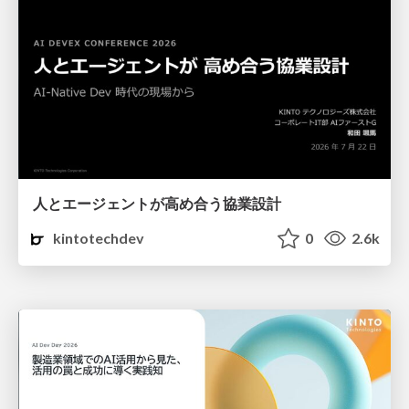
人とエージェントが高め合う協業設計
kintotechdev
0
2.6k