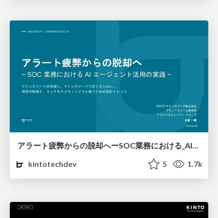
アラート疲弊からの脱却へーSOC業務における_AI_エージェント活用の実践_v2.pdf
kintotechdev
5
1.7k