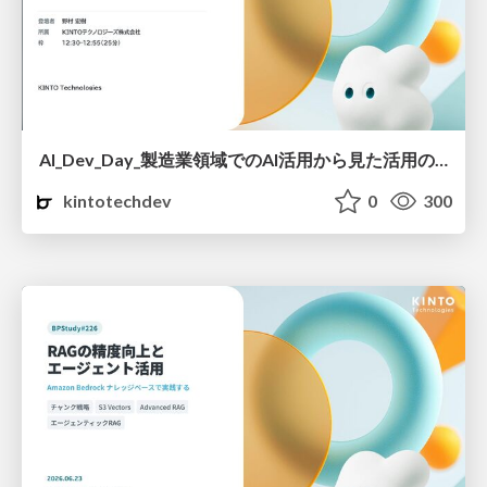
AI_Dev_Day_製造業領域でのAI活用から見た活用の罠と成功に導く実践知.pdf
kintotechdev
0
300