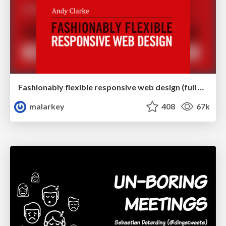
Fashionably flexible responsive web design (full day workshop)
malarkey
408
67k