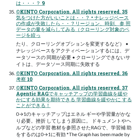
は・・・？ 9
©KINTO Corporation. All rights reserved. 35
気をつけた方がいいことは・・？ • ナレッジベース
の作成が失敗したら・・？リージョン、時刻、参 照
データの量を減らしてみる（クローリング対象のペ
ージを絞っ
たり、クローリングオプションを変更するなど） •
ナレッジベースをアクティベーションするには、デ
ータソースの 同期が必要 • クローリングできないサ
イトは、データソース同期に失敗する
©KINTO Corporation. All rights reserved. 36
考察 10
©KINTO Corporation. All rights reserved. 37
Agentic RAGでキャッチアップの学習曲線を緩や
かにする効果を期待できる 学習曲線を緩やかに する
ことができる！
0→1のキャッチアップはエネル ギーや学習量がかな
り必要。挫折 してしまう原因に。 ドキュメントやヘ
ルプなどの学習 教材を参照させたRAGで、学習補 助
をするのは0→1に有効 *The Graph has been made by