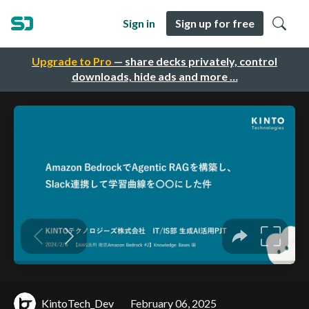
Sign in
Sign up for free
Upgrade to Pro
— share decks privately, control
downloads, hide ads and more …
KintoTech_Dev
February 06, 2025