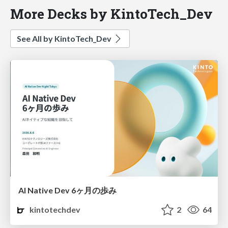
More Decks by KintoTech_Dev
See All by KintoTech_Dev
AI Native Dev 6ヶ月の歩み
kintotechdev
2
64