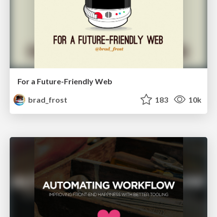
For a Future-Friendly Web
brad_frost
183
10k