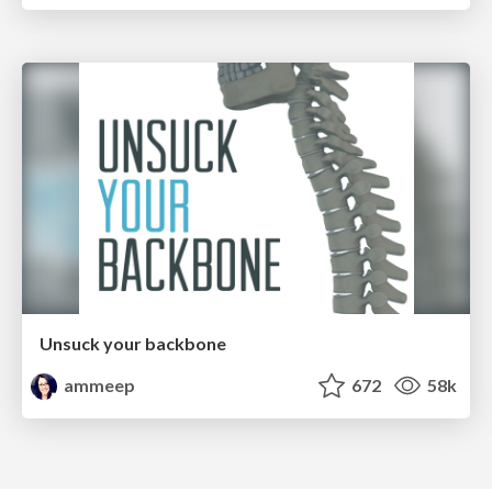
Unsuck your backbone
ammeep
672
58k