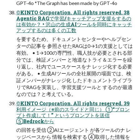
GPT-4o *The Graph has been made by GPT-4o
©KINTO Corporation. All rights reserved. 38
Agentic RAGで学習/キャッチアップ支援をするの
は有効か？ • 沢山の生成AIツールを同時にキャッチ
アップするのは多くの工数
を要するため、ドキュメントセンターやヘルプセン
ターの記事を 参照させたRAGは0→1の支援としては
有効。 • 1→100の専門性、職人技が必要とされる部
分では、検証メンバー と地道なトライ＆エラーを繰
り返し、社内でユースケースをナ レッジ化する必要
がある。 • 生成AIツールの全社展開の場面では、検
証メンバーがナレッジ化 したドキュメントライブラ
リでRAGを実装し、学習支援ツールと するのが最適
なのでは？と考えている。
©KINTO Corporation. All rights reserved. 39
利用イメージ（※前のスライドと同じ） ①“プロン
プト作成して！” というプロンプトを送信
⑤Bedrockから
の回答を受信 ②AIエージェント が各ツールのナ レ
ッジベースから 情報を検索する ④取得した情報を