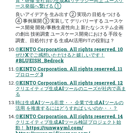
育・研修 全社員の生成AIリテラシー向上 ユースケ
ース発掘へ繋げる ①
良いアイデアを 生み出す ② 実現の 目処をつける
④ 事例展開 ③ 実装して デリバリーする ユースケ
ース開発 開発/事務生産性向上 新たなシステム企画
の創出 技術調査 ユースケース開発における 手段を
調査、目処付けする 生成AI活用PJTの役割は？
©KINTO Corporation. All rights reserved. 10
ぜひXでご感想いただけると嬉しいです！
#BLUEISH_Bedrock
©KINTO Corporation. All rights reserved. 11
プロローグ 3
©KINTO Corporation. All rights reserved. 12
クリエイティブ生成AIツールのニーズが社内で高ま
る
時は生成AIツール乱世・・ 企業で生成AIツールの
活用 を推進するにはどうすれば いいのか・・？
©KINTO Corporation. All rights reserved. 14
クリエイティブ生成AIツール検証プロジェクト始
動！ https://runwayml.com/