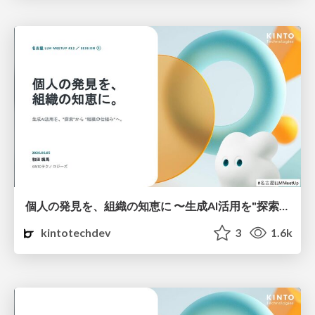
個人の発見を、組織の知恵に 〜生成AI活用を"探索"から"組織の仕組み"へ〜
kintotechdev
3
1.6k