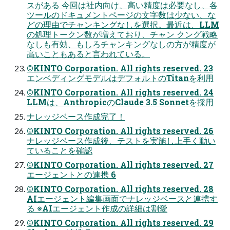
スがある 今回は社内向け、高い精度は必要なし、各
ツールのドキュメントページの文字数は少ない、な
どの理由でチャンキングなしを選択。最近は、LLM
の処理トークン数が増えており、チャン クング戦略
なしも有効、もしろチャンキングなしの方が精度が
高いこともあると言われている。
©KINTO Corporation. All rights reserved. 23
エンベディングモデルはデフォルトのTitanを利用
©KINTO Corporation. All rights reserved. 24
LLMは、AnthropicのClaude 3.5 Sonnetを採用
ナレッジベース作成完了！
©KINTO Corporation. All rights reserved. 26
ナレッジベース作成後、テストを実施し上手く動い
ていることを確認
©KINTO Corporation. All rights reserved. 27
エージェントとの連携 6
©KINTO Corporation. All rights reserved. 28
AIエージェント編集画面でナレッジベースと連携す
る ※AIエージェント作成の詳細は割愛
©KINTO Corporation. All rights reserved. 29