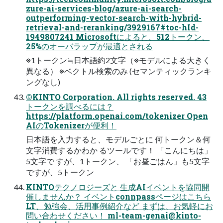
zure-ai-services-blog/azure-ai-search-
outperforming-vector-search-with-hybrid-
retrieval-and-reranking/3929167#toc-hId-
1949807241 Microsoftによると、512トークン、
25%のオーバラップが最適とされる
※1トークン≒日本語約2文字（※モデルによる大きく
異なる） ※ベクトル検索のみ (セマンティックランキ
ングなし)
©KINTO Corporation. All rights reserved. 43
トークンを調べるには？
https://platform.openai.com/tokenizer Open
AIのTokenizerが便利！
日本語を入力すると、モデルごとに 何トークン＆何
文字消費するかわか るツールです！ 「こんにちは」
5文字で すが、1トークン、 「お昼ごはん」も5文字
ですが、5トークン
KINTOテクノロジーズと 生成AIイベントを協同開
催しませんか？ イベントconnpassページはこちら
LT、勉強会、活用事例紹介など まずは、お気軽にお
問い合わせください！
ml-team-genai@kinto-