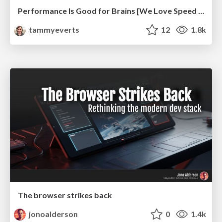
Performance Is Good for Brains [We Love Speed 2024]
tammyeverts
12
1.8k
The browser strikes back
jonoalderson
0
1.4k