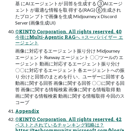
基 にAIエージェントが 回答を生成する ③AIエージ
ェント が最適な情報を取 得する(RAG) ⑥生成され
たプロン プトで画像を生成 Midjourney x Discord
Server (画像生成UI)
©KINTO Corporation. All rights reserved. 40
今後はMulti-Agentic RAGへ ⭐️スーパバイザー エ
ージェント
画像に対応するエージェ ント振り分け Midjourney
エージェント Runway エージェント 〇〇ツールの エ
ージェント 動画に対応するエージェ ント振り分け
〇〇に対応するエージェ ント 各エージェントへの振
り 分けと回答のまとめを行 い、ユーザーに回答する
動画に関する回答 画像に関する回答 〇〇に関する回
答 画像に関する情報検索 画像に関する情報取得 動
画に関する情報検索 動画に関する情報取得 今回のス
コープ
Appendix
©KINTO Corporation. All rights reserved. 42
ベストとされているチャンキング戦略は？
https://techcommunity.microsoft.com/blog/a