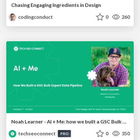
Chasing Engaging Ingredients in Design
codingconduct
0
260
Noah Learner - AI + Me: how we built a GSC Bulk Export data pipeline
techseoconnect
0
350
PRO