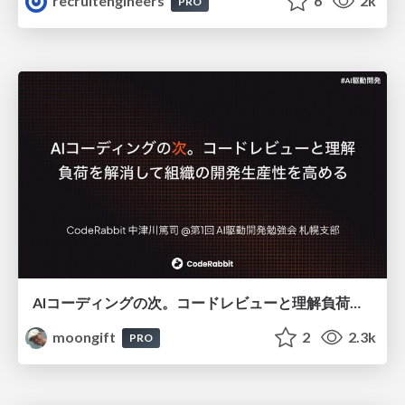
recruitengineers
6
2k
PRO
AIコーディングの次。コードレビューと理解負荷を解消して組織の開発生産性を高める
moongift
2
2.3k
PRO