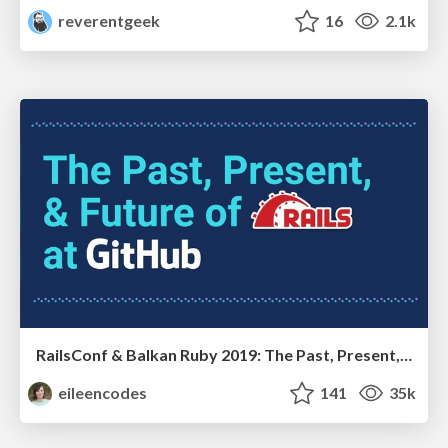
reverentgeek
16
2.1k
RailsConf & Balkan Ruby 2019: The Past, Present, and Future of Rails at GitHub
eileencodes
141
35k