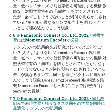
い？ [3] Fig.1より引用 Momentum Encoder 低計算
量，低バッチサイズで 対照学習を可能にする機構 教
師なし対照学習特有の「崩壊*」を防ぐとさ れてい
たが，必ずしもそうでないことが[3]で 明らかにされ
ている *モデルが異なるサンプル同士を 同じベクト
ルとして埋め込んでしまう現象
6 ©️ Panasonic Connect Co., Ltd. 2022 • 対照学
習にはMomentum Encoderが必要
シンプルかつ汎用的 先行研究と比べてどこがすご
い？ [3] Fig.1より引用 Momentum Encoder 低計算
量，低バッチサイズで 対照学習を可能にする機構 対
照学習特有の「崩壊」を防ぐとされていた が，必ず
しもそうでないことが[4]で明らかに されている *モ
デルが異なるサンプル同士を 同じベクトルに埋め込
んでしまう現象 DenseSiamはSimSiam[3]の構造を踏
襲 Momentum Encoderも不要 (ここまでは厳密には
SimSiamの貢献 )
7 ©️ Panasonic Connect Co., Ltd. 2022 • 同じ枠
組みで表現学習と様々なタスク固有の学習を同時に
最適化 シンプルかつ汎用的