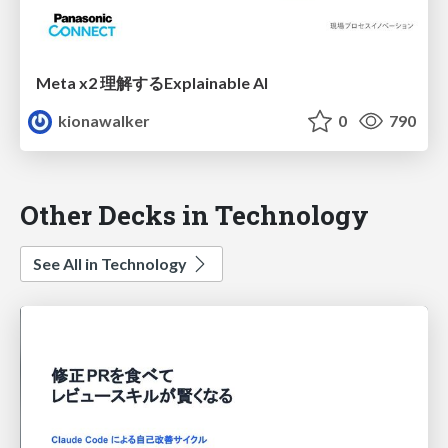
Meta x2 理解するExplainable AI
kionawalker
0
790
Other Decks in Technology
See All in Technology