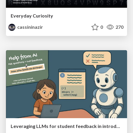
Everyday Curiosity
cassininazir
0
270
Leveraging LLMs for student feedback in introductory data science courses - posit::conf(2025)