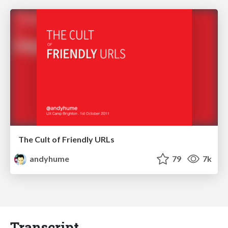
The Cult of Friendly URLs
andyhume
79
7k
Transcript