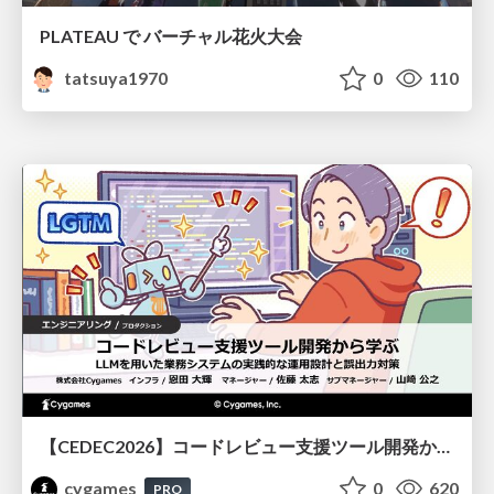
PLATEAU で バーチャル花火大会
tatsuya1970
0
110
【CEDEC2026】コードレビュー支援ツール開発から学ぶ：LLMを用いた業務システムの実践的な運用設計と誤出力対策
cygames
0
620
PRO