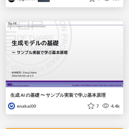
生成 AI の基礎 〜 サンプル実装で学ぶ基本原理
enakai00
7
4.4k