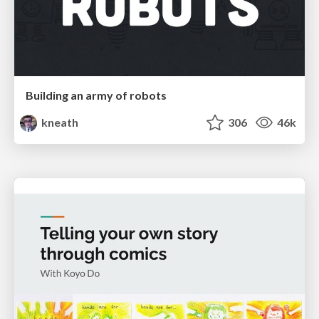
Building an army of robots
kneath
306
46k