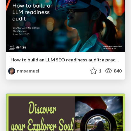
How to build an LLM SEO readiness audit: a practical framework
nmsamuel
1
840