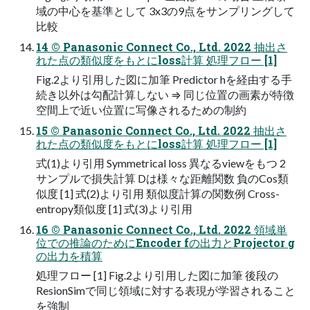
域の中心を基準として 3x3の9点をサンプリングして
比較
14 ©️ Panasonic Connect Co., Ltd. 2022 抽出さ
れた点の類似度をもとにloss計算 処理フロー [1]
Fig.2より引用した図に加筆 Predictor hを経由する手
続き以外は勾配計算しない ⇒ 同じ位置の画素が特徴
空間上で近い位置に写像されるための制約
15 ©️ Panasonic Connect Co., Ltd. 2022 抽出さ
れた点の類似度をもとにloss計算 処理フロー [1]
式(1)より引用 Symmetrical loss 異なるviewをもつ 2
サンプルで損失計算 Dは様々な距離関数 負のCos類
似度 [1] 式(2)より引用 類似度計算の関数例 Cross-
entropy類似度 [1] 式(3)より引用
16 ©️ Panasonic Connect Co., Ltd. 2022 領域単
位での推論のためにEncoder fの出力とProjector g
の出力を積算
処理フロー [1] Fig.2より引用した図に加筆 後段の
ResionSimで同じ領域に対する表現が学習されること
を強制