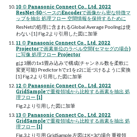
10 ©️ Panasonic Connect Co., Ltd. 2022
ResNet-50ベースのEncoderで画像から密な特徴マ
ップを抽出 処理フロー 空間情報を保持するために
ResNetの処理に含まれるGlobal Average Poolingは使
わない [1] Fig.2より引用した図に加筆
11 ©️ Panasonic Connect Co., Ltd. 2022
Projectorで画素単位のラベル空間(セマセグの場合)
に写像 処理フロー Projector
gは3層の1x1畳み込みで構成(チャンネル数を柔軟に
変更可能) Predictor hでz1をz2に近づけるように変換
[1] Fig.2より引用した図に加筆
12 ©️ Panasonic Connect Co., Ltd. 2022
GridSampleで重複領域から比較する画素を抽出 処
理フロー [1]
Fig.2より引用した図に加筆
13 ©️ Panasonic Connect Co., Ltd. 2022
GridSampleで重複領域から比較する画素を抽出 処
理フロー [1]
Fig.3より引用 GridSample 左図はK=3の場合 重複領