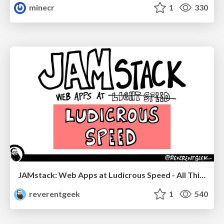
minecr
1
330
JAMstack: Web Apps at Ludicrous Speed - All Things Open 2022
reverentgeek
1
540