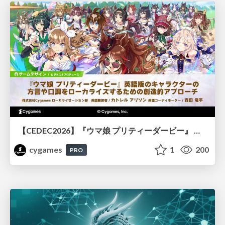
【CEDEC2026】『ウマ娘 プリティーダービー』 英語版のキャラクターの方言や口調をローカライズするための創造的アプローチ
cygames
1
200
PRO