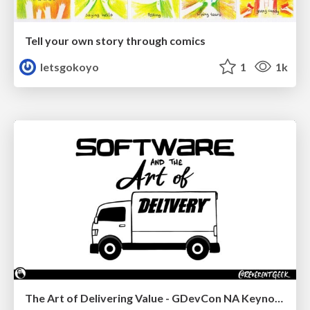
Tell your own story through comics
letsgokoyo
1
1k
The Art of Delivering Value - GDevCon NA Keynote