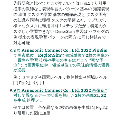
先行研究と比べてどこがすごい？ [1] Fig.1より引用
従来の教師なし表現学習のパターン 基本の 知識表現
の 獲得 タスクの学習 基本の知識表現と タスク固有
の知識を同時に獲得 タスクの学習 2ステップだが，
様々なタスクに転用可能 1ステップだが，特定のタ
スクしか学習できない DenseSiam 左図は セマセグの
例 従来の表現学習 パターンの両方 に同じ枠組みで
対応可能
8 ©️ Panasonic Connect Co., Ltd. 2022 PixSim
で画素単位，RegionSimで領域単位で2枚の画像の
一貫性を学習 技術や手法のキモはどこ？ “密な予
測”では画素単位や，領域単位での意味的情報の獲得
が必要
例：セマセグ⇒画素レベル，物体検出⇒領域レベル
[1] Fig.2より引用
9 ©️ Panasonic Connect Co., Ltd. 2022 画像xに
対して異なるデータ拡張を施した2枚の画像x1, x2
を生成 処理フロー
例では位置，色が異なる2枚の画像を生成 [1] Fig.2よ
り引用した図に加筆