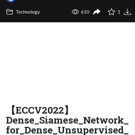
Technology
610
1
【ECCV2022】
Dense_Siamese_Network_
for_Dense_Unsupervised_