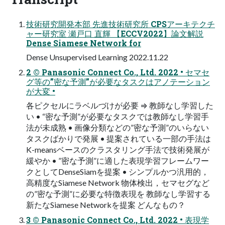
技術研究開発本部 先進技術研究所 CPSアーキテクチ
ャー研究室 瀬戸口 直輝 【ECCV2022】論文解説
Dense Siamese Network for
Dense Unsupervised Learning 2022.11.22
2 ©️ Panasonic Connect Co., Ltd. 2022 • セマセ
グ等の”密な予測”が必要なタスクはアノテーション
が大変 •
各ピクセルにラベルづけが必要 ⇒ 教師なし学習した
い • “密な予測”が必要なタスクでは教師なし学習手
法が未成熟 • 画像分類などの”密な予測”のいらない
タスクばかりで発展 • 提案されている一部の手法は
K-meansベースのクラスタリング手法で技術発展が
緩やか • ”密な予測”に適した表現学習フレームワー
クとしてDenseSiamを提案 • シンプルかつ汎用的，
高精度なSiamese Network 物体検出，セマセグなど
の”密な予測”に必要な特徴表現を 教師なし学習する
新たなSiamese Networkを提案 どんなもの？
3 ©️ Panasonic Connect Co., Ltd. 2022 • 表現学