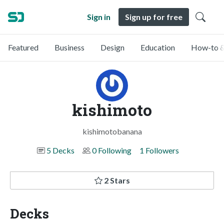
Sign in
Sign up for free
Featured
Business
Design
Education
How-to &
kishimoto
kishimotobanana
5 Decks
0 Following
1 Followers
2 Stars
Decks