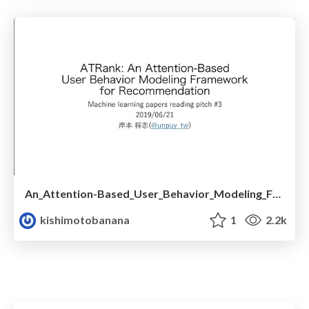
An_Attention-Based_User_Behavior_Modeling_Framework_for_Recommendation.pdf
kishimotobanana
1
2.2k