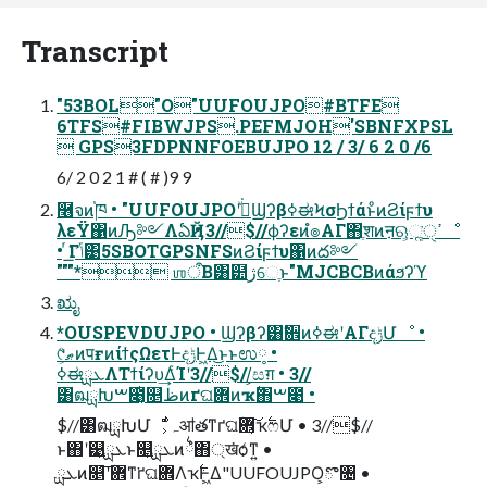
Transcript
"53BOL"O"UUFOUJPO#BTFE
6TFS#FIBWJPS.PEFMJOH'SBNFXPSL
 GPS3FDPNNFOEBUJPO 12 / 3/ 6 2 0 /6
6/ 2 0 2 1 # ( # )9 9
࿦จͷ֓ཁ • "UUFOUJPOʹجͮ͘ϢʔβߦಈϞσϦϯάͱͦͷϨίϝϯυ
λεΫ΁ͷԠ༻ΛఏҊ • 3//$//ϕʔεͷํ๏ΑΓ΋ֶशͷऩଋ͕ૣ͘ߴੑೳ
• ͬ͘͟Γݴ͑͹5SBOTGPSNFSͷϨίϝϯυ΁ͷద༻
"""* ஶऀΒ͸๺ژେֶͱ"MJCBCBͷάϧʔϓ
ಋೖ
*OUSPEVDUJPO • Ϣʔβʔ͸ࣗ਎ͷߦಈʹΑΓදݱՄೳ •
୯ޠ͕ͦͷपғͷίϯςΩετͰදݱͰ͖Δ͜ͱͱಉ༷ •
ߦಈܥྻΛΤϯίʔυ͢ΔͨΊʹ3//$//͕සग़ • 3//
͸ฒྻԽࠔ೉͔ͭ௕ظͷґଘؔ܎ͷҡ࣋΋ࠔ೉ •
$//͸ฒྻԽՄೳ͕ͩہॴతͳґଘؔ܎͔͠ҡ࣋ෆՄ • 3//$//
ͱ΋ʹ୹͍ܥྻͱ௕͍ܥྻͷ྆ํ΋্ख͘ѻ͑ͳ͍ •
ܥྻͷ௕͞ʹؔ܎ͳ͘ґଘؔ܎Λҡ࣋Ͱ͖Δ"UUFOUJPO͕ొ৔ •