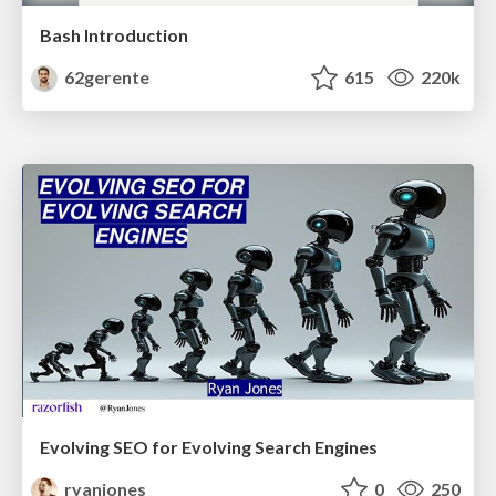
Bash Introduction
62gerente
615
220k
Evolving SEO for Evolving Search Engines
ryanjones
0
250