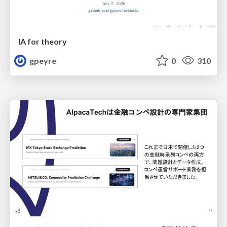
IA for theory
gpeyre
0
310