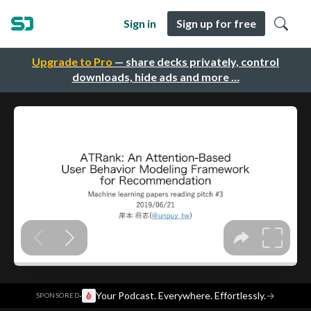
Sign in
Sign up for free
Upgrade to Pro
— share decks privately, control
downloads, hide ads and more …
·
Your Podcast. Everywhere. Effortlessly.
→
SPONSORED