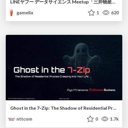
LINEヤフー データサイエンス Meetup「三井物産コモディティ予測チャレンジ」の舞台裏-AlpacaTechパート
gamella
1
620
Ghost in the 7‑Zip: The Shadow of Residential Proxies Creeping into Your Life
nttcom
0
1.7k