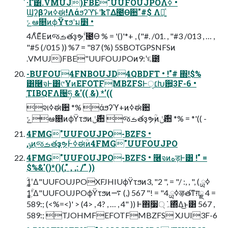
ͭ·Γ͸.VMUJ)FBE"UUFOUJPOΛߦ͏ •
Ϣʔβʔͷߦಈ!Λάϧʔϓ͝ͱʹҟͳΔ౤Өؔ਺"#$ Λ༻͍ͯ
ݻఆ௕ͷϕΫτϧʹม׵ •
4ΛͦΕͧΕͷજࡏతҙຯۭؒʹ౤Ө % = '()'*+ , ("#. /01. , "#3 /013 , … ,
"#5 (/015 )) %7 = "87 (%) 5SBOTGPSNFSͷ
.VMUJ)FBE"UUFOUJPOͷ9:ʹ૬౰
-BUFOU4FNBOUJD4QBDFT • !"# ΍!$%
͸࿦จͰ͸୯ҰͷEFOTFMBZFSͰ׆ੑԽؔ਺͕3F-6 •
֤TIBQFΛ੔ཧ &'(( &) *'((
શߦಈ਺ *% άϧʔϓ+ͷߦಈ਺
ݻఆ௕ͷϕΫτϧͷ࣍ݩ਺ ֤જࡏతҙຯۭؒͷ࣍ݩ਺ *% = *'(( -
4FMG"UUFOUJPO-BZFS •
,ݸͷ֤જࡏతҙຯۭؒͰߦಈؒͷ4FMG"UUFOUJPO
4FMG"UUFOUJPO-BZFS • ࿦จͷهड़Ͱ͸ !" =
$%&'()*()(," , ,: /" ))
ۭؒ1ʹ͓͚Δ"UUFOUJPOXFJHIUϕΫτϧͷߦྻ ) ," , ,: /" = ," 2" ,3
ۭؒ1ʹ͓͚Δ"UUFOUJPOϕΫτϧͷߦྻ 4" = !" 567 (,) ࠷ऴతͳग़ྗ 4 =
589:; (<%=<)' > (4> , 4? , … , 4" )) Ͱ΋࣮૷্݁ہ΍ͬͯΔ͜ͱ͸ 567 ,
589:; TJOHMFEFOTFMBZFS XJUI3F-6