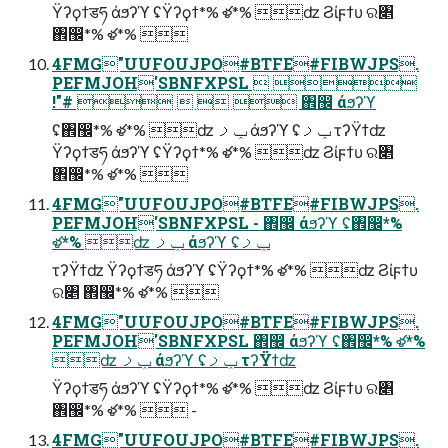
Ϋʔϙϯडཧ άϧʔϓ ʢΫʔϙϯ*% ళ*% ʣ Ϩίϝϯυ ର৅
঎඼*% ళ*% 
4FMG"UUFOUJPO#BTFE#FIBWJPS.
PEFMJOH'SBNFXPSL  
!"#     ঎඼ άϧʔϓ
ʢ঎඼*% ళ*% ʣ ݕࡧ άϧʔϓ ʢݕࡧ τʔΫϯʣ
Ϋʔϙϯडཧ άϧʔϓ ʢΫʔϙϯ*% ళ*% ʣ Ϩίϝϯυ ର৅
঎඼*% ళ*% 
4FMG"UUFOUJPO#BTFE#FIBWJPS.
PEFMJOH'SBNFXPSL - ঎඼ άϧʔϓ ʢ঎඼*%
ళ*% ʣ ݕࡧ άϧʔϓ ʢݕࡧ
τʔΫϯʣ Ϋʔϙϯडཧ άϧʔϓ ʢΫʔϙϯ*% ళ*% ʣ Ϩίϝϯυ
ର৅ ঎඼*% ళ*% 
4FMG"UUFOUJPO#BTFE#FIBWJPS.
PEFMJOH'SBNFXPSL ঎඼ άϧʔϓ ʢ঎඼*% ళ*%
ʣ ݕࡧ άϧʔϓ ʢݕࡧ τʔΫϯʣ
Ϋʔϙϯडཧ άϧʔϓ ʢΫʔϙϯ*% ళ*% ʣ Ϩίϝϯυ ର৅
঎඼*% ళ*%  -
4FMG"UUFOUJPO#BTFE#FIBWJPS.