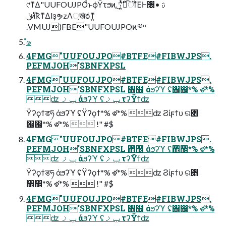
୯ͳΔ"UUFOUJPOͩͱϕΫτϧͷ֤࣍ݩʹ͍ͭͯಉ͡ॏΈͰ৐ࢉ •
֤࣍ݩͷҟͳΔlҙຯzΛ্ख͘ѻ͑ͳ͍
.VMUJ)FBE"UUFOUJPOͷ༧ײ
ํ๏
4FMG"UUFOUJPO#BTFE#FIBWJPS.
PEFMJOH'SBNFXPSL
4FMG"UUFOUJPO#BTFE#FIBWJPS.
PEFMJOH'SBNFXPSL ঎඼ άϧʔϓ ʢ঎඼*% ళ*%
ʣ ݕࡧ άϧʔϓ ʢݕࡧ τʔΫϯʣ
Ϋʔϙϯडཧ άϧʔϓ ʢΫʔϙϯ*% ళ*% ʣ Ϩίϝϯυ ର৅
঎඼*% ళ*%  !" #$
4FMG"UUFOUJPO#BTFE#FIBWJPS.
PEFMJOH'SBNFXPSL ঎඼ άϧʔϓ ʢ঎඼*% ళ*%
ʣ ݕࡧ άϧʔϓ ʢݕࡧ τʔΫϯʣ
Ϋʔϙϯडཧ άϧʔϓ ʢΫʔϙϯ*% ళ*% ʣ Ϩίϝϯυ ର৅
঎඼*% ళ*%  !" #$
4FMG"UUFOUJPO#BTFE#FIBWJPS.
PEFMJOH'SBNFXPSL ঎඼ άϧʔϓ ʢ঎඼*% ళ*%
ʣ ݕࡧ άϧʔϓ ʢݕࡧ τʔΫϯʣ