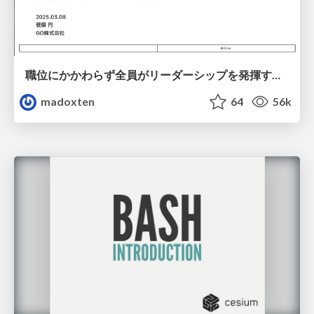
職位にかかわらず全員がリーダーシップを発揮するチーム作り / Building a team where everyone can demonstrate leadership regardless of position
madoxten
64
56k