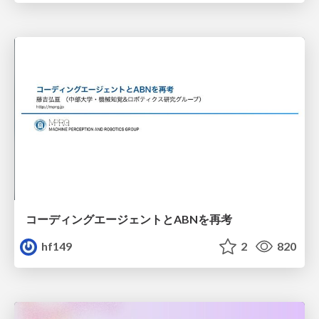
コーディングエージェントとABNを再考
hf149
2
820