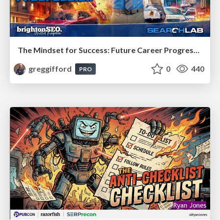
The Mindset for Success: Future Career Progression
greggifford
0
440
PRO