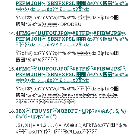
PEFMJOH'SBNFXPSL ঎඼ άϧʔϓ ʢ঎඼*% ళ*%
ʣ ݕࡧ άϧʔϓ ʢݕࡧ τʔΫϯʣ
Ϋʔϙϯडཧ άϧʔϓ ʢΫʔϙϯ*% ళ*% ʣ Ϩίϝϯυ ର৅
঎඼*% ళ*%  - DPODBU
4FMG"UUFOUJPO#BTFE#FIBWJPS.
PEFMJOH'SBNFXPSL ঎඼ άϧʔϓ ʢ঎඼*% ళ*%
ʣ ݕࡧ άϧʔϓ ʢݕࡧ τʔΫϯʣ
Ϋʔϙϯडཧ άϧʔϓ ʢΫʔϙϯ*% ళ*% ʣ Ϩίϝϯυ ର৅
঎඼*% ళ*%  - - - - - - -
4FMG"UUFOUJPO#BTFE#FIBWJPS.
PEFMJOH'SBNFXPSL ঎඼ άϧʔϓ ʢ঎඼*% ళ*%
ʣ ݕࡧ άϧʔϓ ʢݕࡧ τʔΫϯʣ
Ϋʔϙϯडཧ άϧʔϓ ʢΫʔϙϯ*% ళ*% ʣ Ϩίϝϯυ ର৅
঎඼*% ళ*%     
 
3BX'FBUVSF4QBDFT • ϢʔβʔͷߦಈΛ{", $, %}
ͱͯ͠ఆࣜԽ • Ϣʔβʔ' = { ")
, $) , %) |+ = 1,2, … , /} • 'Λߦಈͷੑ࣭ʹΑΓҟͳΔάϧʔϓʹ෼ׂ " $ %
ߦಈλΠϓ FH Ӿཡɺߪങɺ