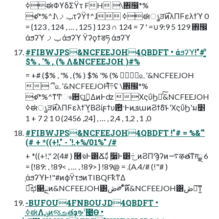
ߦಈΦϒδΣΫτ FH \঎඼*%
ళ*%^ɺ\ݕࡧτʔΫϯ^ɺ ߦಈൃੜ࣌ͷλΠϜελϯϓ 0
= {123 , 124 , … , 125 } 123 ∩ 124 = 7 ' =∪9:9 5 129 ঎඼
άϧʔϓ ݕࡧ άϧʔϓ Ϋʔϙϯडཧ άϧʔϓ
#FIBWJPS&NCFEEJOH4QBDFT • άϧʔϓ!"#ʹ͓͍ͯ
$% , '% , (% Λ&NCFEEJOH )#%
= +# ($% , '% , (% ) $% '% (% ී௨ʹ&NCFEEJOH
ී௨ʹ&NCFEEJOHͯ݁͠߹ʢ \঎඼*%
ళ*%^ͳͲෳ਺ଘࡏ͢ΔͷͰʣ ΧςΰϦԽͯ͠&NCFEEJOH
ߦಈൃੜ࣌ͷλΠϜελϯϓ͔ΒϨίϝϯυ࣌఺·ͰͷܦաͷϨϯδ͝ͱʹΧςΰϦʹม׵
0, 1 , 1,2 , 2,4 , … , [24, 2456) 0 1 2 7 + 1
#FIBWJPS&NCFEEJOH4QBDFT !"# = %&'"
(# + *((+!," - '!.+%/01%" /#
+ *((+!," 2(4# ) ࿦จͰ͸Ճࢉ͕ͩ ࣮૷Ͱ͸݁߹ ͜ͷϨΠϠʔͷ࠷ऴతͳग़ྗ 6
= {!89: , !89< , … , !89> } !89@ = .(A.4/# (!"# )
֤άϧʔϓͰ!"#ͷϕΫτϧͷTIBQFҟͳΔ
ಉ͡ಛ௃ྔͷ&NCFEEJOH͸ڞ༗ ͨͩ࣌ؒ͠ͷ&NCFEEJOH͸ڞ༗͠ͳ͍
-BUFOU4FNBOUJD4QBDFT •