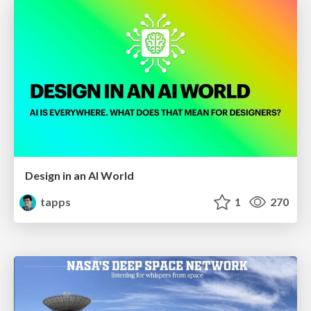
Design in an AI World
tapps
1
270