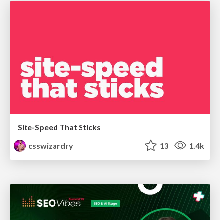
Site-Speed That Sticks
csswizardry
13
1.4k