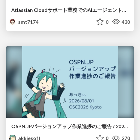
Atlassian Cloudサポート業務でのAIエージェント活用事例
smt7174
0
430
OSPN.JPバージョンアップ作業進捗のご報告 / 20260801-osc26kyoto
akkiesoft
0
270