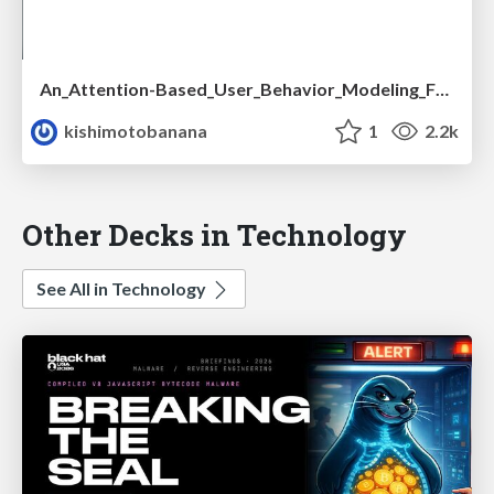
An_Attention-Based_User_Behavior_Modeling_Framework_for_Recommendation.pdf
kishimotobanana
1
2.2k
Other Decks in Technology
See All in Technology