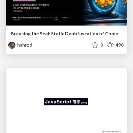
Breaking the Seal: Static Deobfuscation of Compiled V8 JavaScript Bytecode Malware
hshrzd
0
490