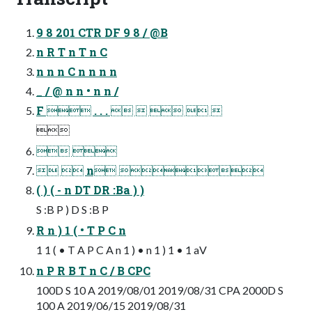
9 8 201 CTR DF 9 8 / @B
n R T n T n C
n n n C n n n n
_ / @ n n • n n /
F  . . .     

 
  n 
( ) ( - n DT DR :Ba ) )
S :B P ) D S :B P
R n ) 1 ( • T P C n
1 1 ( • T A P C A n 1 ) • n 1 ) 1 • 1 aV
n P R B T n C / B CPC
100D S 10 A 2019/08/01 2019/08/31 CPA 2000D S
100 A 2019/06/15 2019/08/31