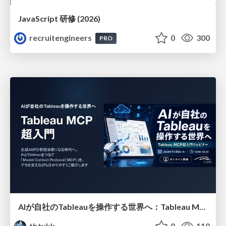
JavaScript 研修 (2026)
recruitengineers
0
300
PRO
AIが自社のTableauを操作する世界へ：Tableau MCP超入門
tbtykk
0
110