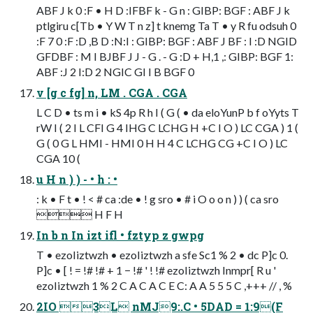
ABF J k 0 :F • H D :IFBF k - G n : GIBP: BGF : ABF J k
ptlgiru c[Tb • Y W T n z] t knemg Ta T • y R fu odsuh 0
:F 7 0 :F :D ,B D :N:I : GIBP: BGF : ABF J BF : I :D NGID
GFDBF : M I BJBF J J - G . - G :D + H,1 ,: GIBP: BGF 1:
ABF :J 2 I:D 2 NGIC GI I B BGF 0
v [g c fg] n, LM . CGA . CGA
L C D • ts m i • kS 4p R h I ( G ( • da eloYunP b f oYyts T
rW I ( 2 I L CFI G 4 IHG C LCHG H +C I O ) LC CGA ) 1 (
G ( 0 G L HMI - HMI 0 H H 4 C LCHG CG +C I O ) LC
CGA 10 (
u H n ) ) - • h : •
: k • F t • ! < # ca :de • ! g sro • # i O o o n ) ) ( ca sro
 H F H
In b n In izt ifl • fztyp z gwpg
T • ezoIiztwzh • ezoIiztwzh a sfe Sc1 % 2 • dc P]c 0.
P]c • [ ! = !# !# + 1 − !# ' ! !# ezoIiztwzh Inmpr[ R u '
ezoIiztwzh 1 % 2 C A C A C E C: A A 5 5 5 C ,+++ // , %
2IO 3L nMJ9:.C • 5DAD = 1:9(F