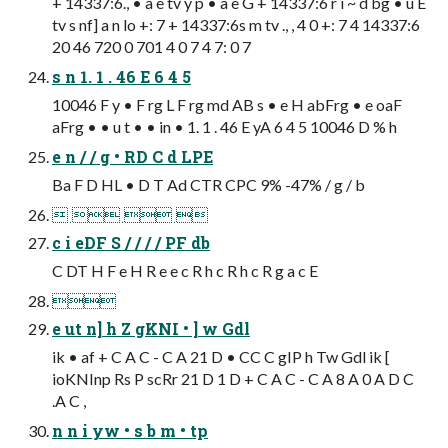
+ 14337:6., • a e tv y p • a e G + 14337:6 r i ~ d bg • u E
tv s nf] a n lo +: 7 + 14337:6s m tv ., , 4 0 +: 7 4 14337:6
20 46 720 0 701 4 0 7 4 7: 0 7
s n 1. 1 . 46 E 6 4 5
10046 F y • F rg L F rg md AB s • e H abFrg • e oaF
aFrg • • u t • • in • 1. 1 . 46 E yA 6 4 5 10046 D % h
e n / / g • RD C d LPE
Ba F D HL • D T Ad CTR CPC 9% -47% / g / b
   
c i eDF S / / / / PF db
C DT H F e H R e e c R h c R h c R g a c E

e ut n] h Z gKNI • ] w Gdl
ik • af + C A C - C A 21 D • CC C gIP h Tw Gdl ik [
ioKNInp Rs P scRr 21 D 1 D + C A C - C A 8 A 0 A D C
.A C ,
n n i yw • s b m • tp