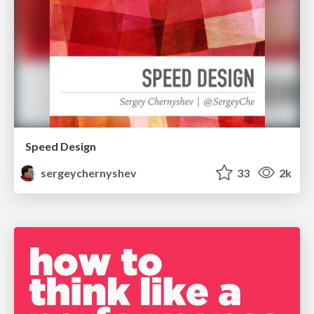
Speed Design
sergeychernyshev
33
2k