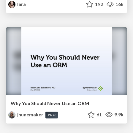
lara
192
16k
Why You Should Never Use an ORM
jnunemaker
61
9.9k
PRO