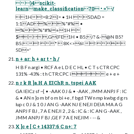
)4scikit-
learnmake_classification70 • ='/
1H!=8:2(= • 1H 5DAD =
1:1AD%%"#% •
%%"#%+1H 
$,G(FE1H • B5;/? &-@N B5?
B5; ! *  8K<>6I ! 
5D='
n + ar: h + ar t • h /
H B F n argi • RCF A e L D E C HL • C T s CTR CPC
131% -43% : t h CTR:CPC i  e + e +
n r k R ]a.H A EIChR n, tspei AAK
GA IEICz sf ~[ • -AAK 0 J & • -AAK , JMM ANPJ F : IC
& • AN n ]o m bf o m bi +e , f bgd TW n mp kwbg d g rs
lup c 0 J & 1 0 J AN G -AAK NJ E NEJI DEIA MA A G
ANPJ F BJ , 7 A E NEJI 2 , 2 & : IC & : IC AN G -AAK ,
JMM ANPJ F BJ ,GE F 7 A E NEJIM - -- &
X ]c e [ C + 14337:6 C n+: 7