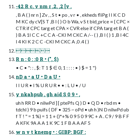
-42 R c, v nm r ,2, ,2 [v ,
, B A ( ) nr n ] Zv , , S t • po , v r • , ekheds fliPg l I K C D
M KC dy cV[S T ,B I ( ) O b Wa, v S t bid_price ∝ { CPC ×
CTR if CPC targ et CPA × CVR else if CPA targ et B A (
) B A 1I C C +C C A -CKI M CKC A /-- ( ) ,B I ( ) 1 ,B I 4C
I 4 KI K 2 C C -CKI M CKC A ,0 .4 ( )

R n : 0 : :0 R • (", $)
• C • ": : , $: T 1 $ ∈ 0, 1 : : : : • ) $ = 1 ")
nD a • a U • D a U •
I I U R • I % U R U R • • : L U • / U
y nkahpub , gh aid S 0 9 • ,
uh h RR D • nilwPd ] [ ptePfs Q ) D • Q D • rbd m •
tdchl ) 9 b puifs ( DF • 325 ~ oPd • uh h )N D nilwPd ub
f T ! " = 1 %) = 1 1 + ()*+% 0 9 5 0 9 9C + A . C9 / 9 B F F
A KFK 9A A A 1 K 9C 1 F B A A AF 5
w n v t knemg • : GIBP: BGF :