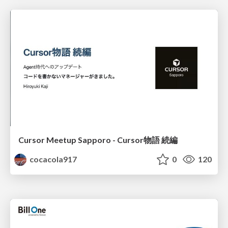
Cursor Meetup Sapporo - Cursor物語 続編
cocacola917
0
120