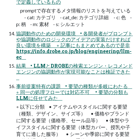
で定義しているもの
promptで存在するメタ情報のリストを与えている
- cat: カテゴリ - cat_de: カテゴリ詳細 - c: 色 -
p: 柄 - m: 素材 - s: シルエット
協調動作のための開発環境 • 各開発者がプロンプト
や協調動作のロジックのアイデアの実装だけすれば
良い環境を構築 ◦ 記事にもまとめてあるので是非
https://info.drobe.co.jp/blog/engineering/llm-
ec
結果 • LLMとDROBEの検索エンジン・レコメンド
エンジンの協調動作が実現可能なことは検証できた
事前提案特有の課題 • 要望の種類が多岐にわたる
◦ 同一の処理フローでは対応不可 • 要望の分類も
LLMに任せてみた
◦ 以下に分類 • アイテムやスタイルに関する要望
（種類、デザイン、サイズ等） • 価格やブランド
に関する要望（価格帯、セール品等） • 体型やラ
イフスタイルに関する要望（体型カバー、授乳や子
育てに適した服等） • シーンや季節に関する要望