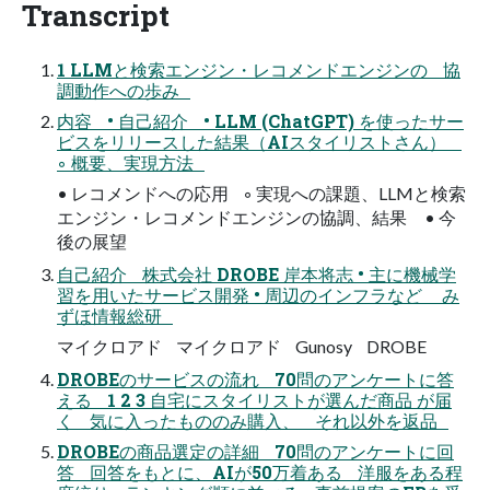
Transcript
1 LLMと検索エンジン・レコメンドエンジンの 協
調動作への歩み
内容 • 自己紹介 • LLM (ChatGPT) を使ったサー
ビスをリリースした結果（AIスタイリストさん）
◦ 概要、実現方法
• レコメンドへの応用 ◦ 実現への課題、LLMと検索
エンジン・レコメンドエンジンの協調、結果 • 今
後の展望
自己紹介 株式会社 DROBE 岸本将志 • 主に機械学
習を用いたサービス開発 • 周辺のインフラなど み
ずほ情報総研
マイクロアド マイクロアド Gunosy DROBE
DROBEのサービスの流れ 70問のアンケートに答
える 1 2 3 自宅にスタイリストが選んだ商品 が届
く 気に入ったもののみ購入、 それ以外を返品
DROBEの商品選定の詳細 70問のアンケートに回
答 回答をもとに、AIが50万着ある 洋服をある程