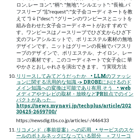
ロン, レー ヨン", "柄": "無地", "シルエット": "長袖, パ
フスリーブ "}],"request":"女子会コーディ ネートを教
えて "} ↓ {"desc": "グリーンのワンピースとニットを
組み合わせた女子会コーディネートがおす すめで
す。ワンピースはノースリーブでひざ丈からひざ下
丈のフレアシルエットで、ポ リエステル素材の無地
デザインです。ニットはグリーンの長袖でパフスリ
ーブのデザ インで、ポリエステル、ナイロン、レー
ヨンの素材です。このコーディネートで女子会に 華
やかさとおしゃれさを演出できます。 "} 実現方法
リリースしてみてどうだったか • LLMのファッシ
ョンに関する汎用的な知識 -> DROBEにおけるのド
メイン知識への変換は可能であり有用 そう • web
メディアやテレビの取材・放映などPR観点でのイン
パクトがあった
https://news.mynavi.jp/techplus/article/202
30425-2659700/
https://newsdig.tbs.co.jp/articles/-/446433
リコメンド（事前提案）への応用 • サービスのスケ
ールのボトルネックになっている部分 ◦ フリーコ