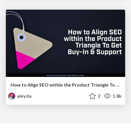
How to Align SEO within the Product Triangle To Get Buy-In & Support - #RIMC
aleyda
2
1.8k