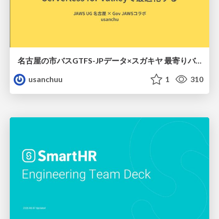
名古屋の市バスGTFS-JPデータ×スガキヤ 最寄りバス停検索をAmazon ElastiCache Serverless for Valkeyで最適化する
usanchuu
1
310