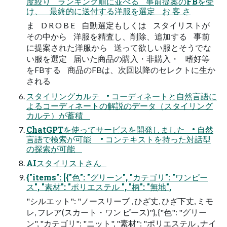
度絞り ランキング順に並べる 事前提案のFBを受
け、 最終的に送付する洋服を選定 お 客 さ
ま D R O B E 自動選定もしくは スタイリストが
その中から 洋服を精査し、削除、追加する 事前
に提案された洋服から 送って欲しい服とそうでな
い服を選定 届いた商品の購入・非購入・ 嗜好等
をFBする 商品のFBは、次回以降のセレクトに生か
される
スタイリングカルテ • コーディネートと自然言語に
よるコーディネートの解説のデータ（スタイリング
カルテ）が蓄積
ChatGPTを使ってサービスを開発しました • 自然
言語で検索が可能 • コンテキストを持った対話型
の探索が可能
AIスタイリストさん
{"items": [{"色": "グリーン", "カテゴリ": "ワンピー
ス", "素材": "ポリエステル ", "柄": "無地",
"シルエット": "ノースリーブ , ひざ丈, ひざ下丈, ミモ
レ, フレア(スカート・ワン ピース)"}, {"色": "グリー
ン", "カテゴリ": "ニット", "素材": "ポリエステル , ナイ