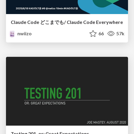
Claude Code どこまでも/ Claude Code Everywhere
nwiizo
66
57k
Testing 201, or: Great Expectations