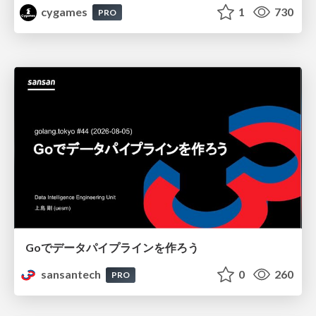
cygames
1
730
PRO
Goでデータパイプラインを作ろう
sansantech
0
260
PRO