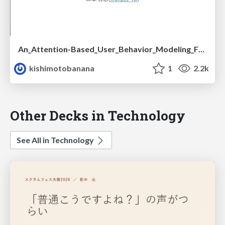
An_Attention-Based_User_Behavior_Modeling_Framework_for_Recommendation.pdf
kishimotobanana
1
2.2k
Other Decks in Technology
See All in Technology