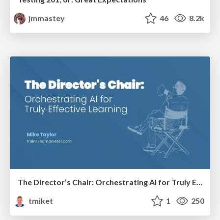
jmmastey
46
8.2k
The Director’s Chair: Orchestrating AI for Truly Effective Learning
tmiket
1
250