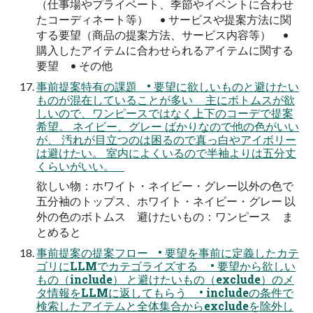
（仕事場やプライベート、季節やイベントに合わせ
たコーディネート等） • サービスや提案方法に関
する要望（商品の提案方法、サービス内容等） •
購入したアイテムに合わせられるアイテムに関する
要望 • その他
事前提案特有の課題 • 要望に欲しいものと避けたい
ものが混在していることが多い 主にボトムスが欲
しいので、ワンピースではなく上下のコーデで提案
希望。 ネイビー、グレー ばかりなので他の色がいい
が、 汚れが目立つのは困るので真っ白やアイボリー
は避けたい。 室内によくいるので半袖よりは五分丈
くらいがいい。
欲しい物：ホワイト・ネイビー・グレー以外の色で
五分袖のトップス、ホワイト・ネイビー・グレー 以
外の色のボトムス 避けたいもの：ワンピース ま
とめると
事前提案の提案フロー • 要望を事前に定義したカテ
ゴリにLLMでカテゴライズする • 要望から欲しい
もの（include） と避けたいもの（exclude）のメ
タ情報をLLMに返してもらう • includeの条件で
検索したアイテムと全体集合からexcludeを除外し