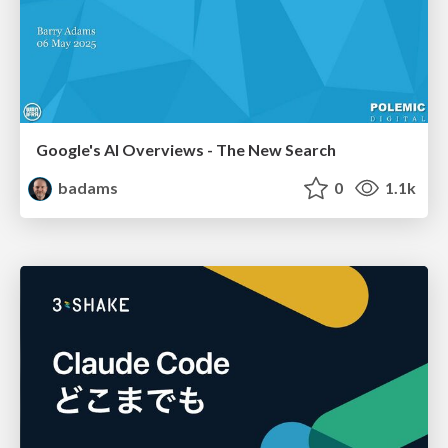
Google's AI Overviews - The New Search
badams
0
1.1k