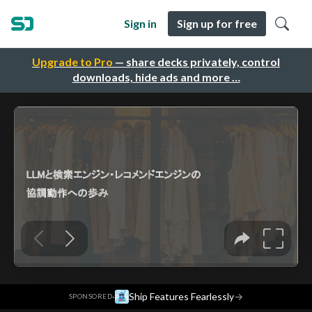
Sign in
Sign up for free
Upgrade to Pro
— share decks privately, control
downloads, hide ads and more …
·
Ship Features Fearlessly
→
SPONSORED