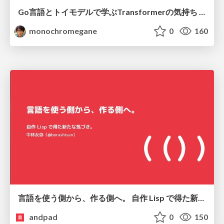
Go言語とトイモデルで学ぶTransformerの気持ち / fukuokago23-transformer
monochromegane
0
160
言語を使う側から、作る側へ。 自作 Lisp で得た新たな気づき。
andpad
0
150