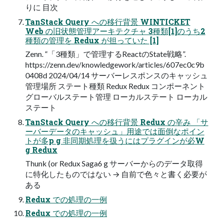
りに 目次
TanStack Query への移行背景 WINTICKET
Web の旧状態管理アーキテクチャ 3種類[1]のうち2
種類の管理を Redux が担っていた [1]
Zenn. “「3種類」で管理するReactのState戦略”.
https://zenn.dev/knowledgework/articles/607ec0c9b
0408d 2024/04/14 サーバーレスポンスのキャッシュ
管理場所 ステート種類 Redux Redux コンポーネント
グローバルステート管理 ローカルステート ローカル
ステート
TanStack Query への移行背景 Redux の辛み 「サ
ーバーデータのキャッシュ」用途では面倒なポイン
トが多p g 非同期処理を扱うにはプラグインが必W
g Redux
Thunk (or Redux Saga6 g サーバーからのデータ取得
に特化したものではない → 自前で色々と書く必要が
ある
Redux での処理の一例
Redux での処理の一例