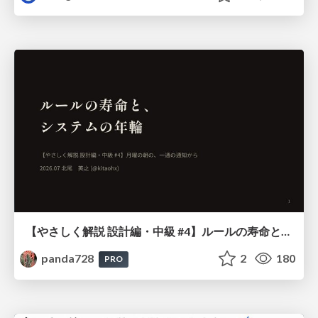
【やさしく解説 設計編・中級 #4】ルールの寿命と、システムの年輪
panda728
2
180
PRO