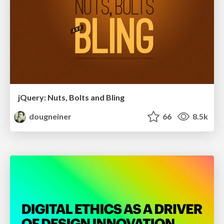
jQuery: Nuts, Bolts and Bling
dougneiner
66
8.5k