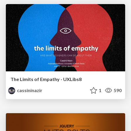
The Limits of Empathy - UXLibs8
cassininazir
1
590