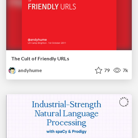
The Cult of Friendly URLs
andyhume
79
7k