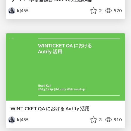
kj455
2
570
WINTICKET QA における Autify 活用
kj455
3
910