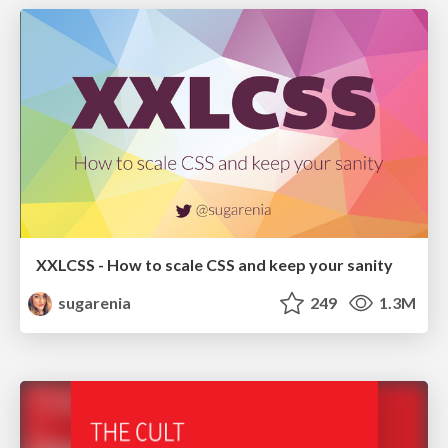
XXLCSS - How to scale CSS and keep your sanity
sugarenia
249
1.3M