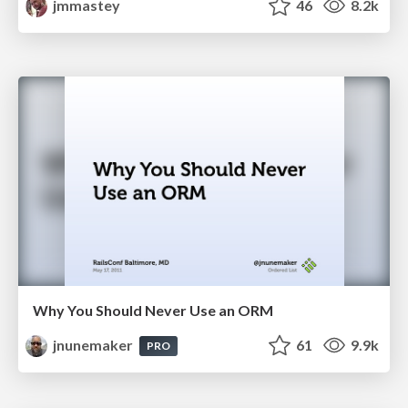
jmmastey
46
8.2k
Why You Should Never Use an ORM
jnunemaker
61
9.9k
PRO