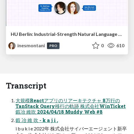
HU Berlin: Industrial-Strength Natural Language Processing with spaCy and Prodigy
inesmontani
0
610
PRO
Transcript
大規模Reactアプリのリアーキテクチャ 8万行の
TanStack Query移行の軌跡 株式会社WinTicket
鍛冶 維吹 2024/04/18 Muddy Web #8
鍛 冶 維 吹 - k a j i ,
i b u k i e 2022年 株式会社サイバーエージェント新卒