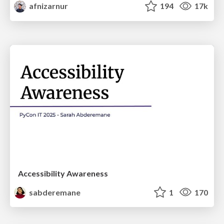
afnizarnur
194
17k
Accessibility Awareness
sabderemane
1
170