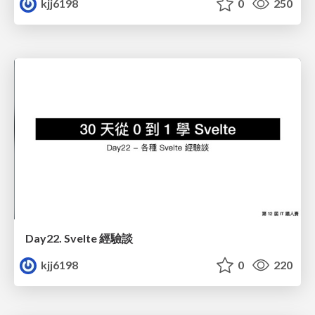
kjj6198
0
250
Day22. Svelte 經驗談
kjj6198
0
220