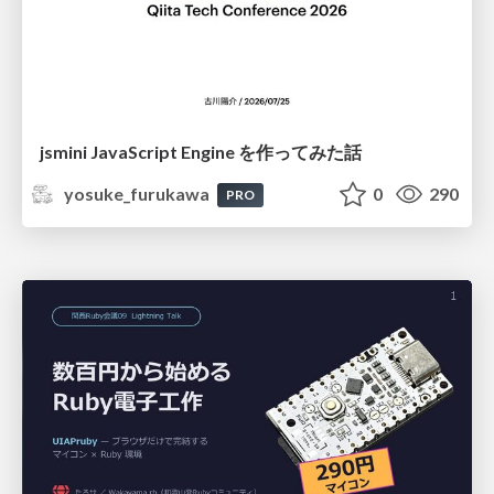
jsmini JavaScript Engine を作ってみた話
yosuke_furukawa
0
290
PRO