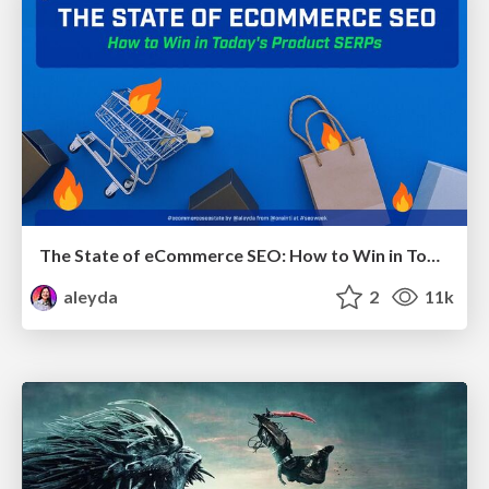
The State of eCommerce SEO: How to Win in Today's Products SERPs - #SEOweek
aleyda
2
11k