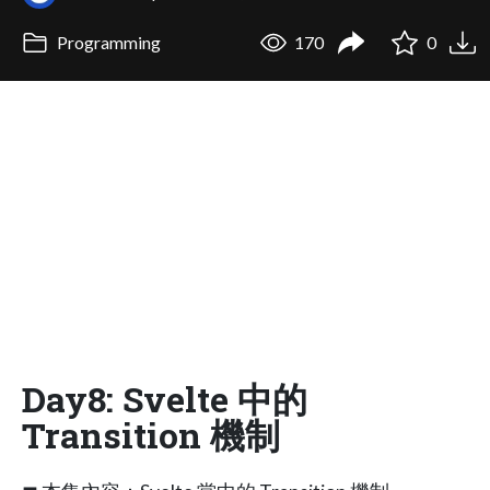
Programming
170
0
Day8: Svelte 中的
Transition 機制