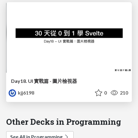
Day18. UI 實戰篇 - 圖片檢視器
kjj6198
0
210
Other Decks in Programming
See All in Programming