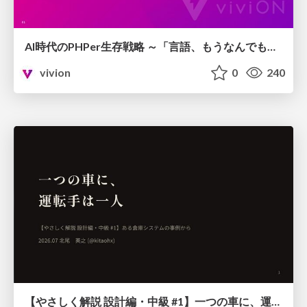
AI時代のPHPer生存戦略 ～「言語、もうなんでもよくない？」に本気で向き合う～
vivion
0
240
【やさしく解説 設計編・中級 #1】一つの車に、運転手は一人 ～ある倉庫システムの事例から～