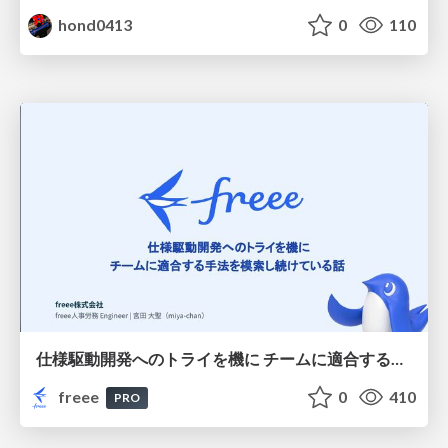
hond0413
0
110
仕様駆動開発へのトライを機に チームに適合する手法を模索し続けている話
freee
0
410
PRO