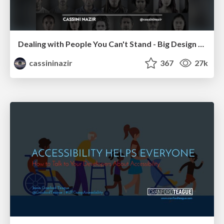
Dealing with People You Can't Stand - Big Design 2015
cassininazir
367
27k