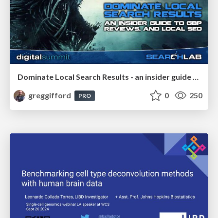
Dominate Local Search Results - an insider guide to GBP, reviews, and Local SEO
greggifford
0
250
PRO