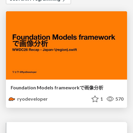
Foundation Models frameworkで画像分析
ryodeveloper
1
570