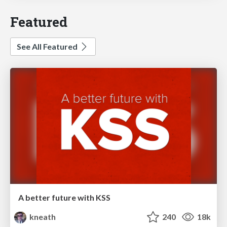
Featured
See All Featured
A better future with KSS
kneath
240
18k