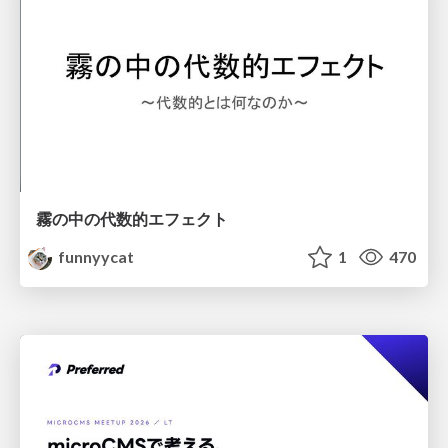
霧の中の代数的エフェクト
funnyycat
1
470