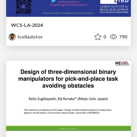
WCS-LA-2024
lcolladotor
0
790