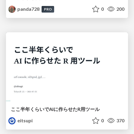
panda728
0
200
PRO
ここ半年くらいでAIに作らせたR用ツール
eitsupi
0
370