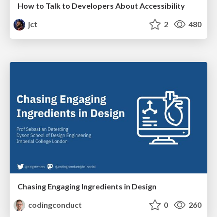
How to Talk to Developers About Accessibility
jct
2
480
Chasing Engaging Ingredients in Design
codingconduct
0
260