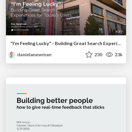
"I'm Feeling Lucky" - Building Great Search Experiences for Today's Users (#IAC19)
danielanewman
230
23k