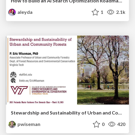
How to Build an AI Search Optimization Roadmap - Criteria and Steps to Take #SEOIRL
aleyda
1
2.1k
Stewardship and Sustainability of Urban and Community Forests
pwiseman
0
420