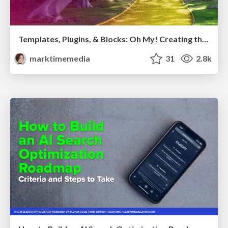
Templates, Plugins, & Blocks: Oh My! Creating the theme that thinks of everything
marktimemedia
31
2.8k