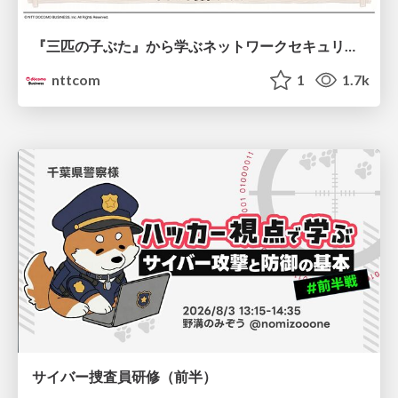
『三匹の子ぶた』から学ぶネットワークセキュリティの昔と今 / Network Security: Then and Now Through the Lens of The Three Little Pigs
nttcom
1
1.7k
サイバー捜査員研修（前半）