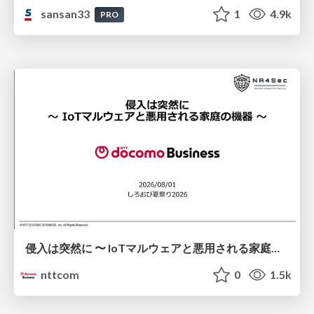
sansan33
1
4.9k
PRO
侵入は突然に 〜 IoTマルウェアと悪用される家庭の機器 ～ / When Intrusion Strikes: IoT Malware and the Abuse of Home Devices
nttcom
0
1.5k