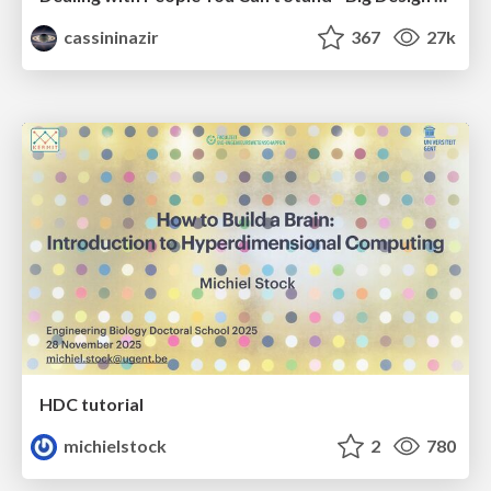
cassininazir
367
27k
HDC tutorial
michielstock
2
780