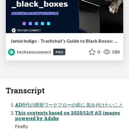
Jamie Indigo - Trashchat’s Guide to Black Boxes: Technical SEO Tactics for LLMs
techseoconnect
0
580
PRO
Transcript
AI時代の開発ワークフローの前に 気を付けたいこと
This contents based on 2025/12/5 All images
powered by Adobe
Firefly