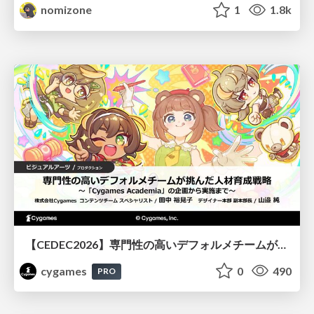
nomizone
1
1.8k
【CEDEC2026】専門性の高いデフォルメチームが挑んだ人材育成戦略 〜Cygames Academiaの企画から実施まで〜
cygames
0
490
PRO