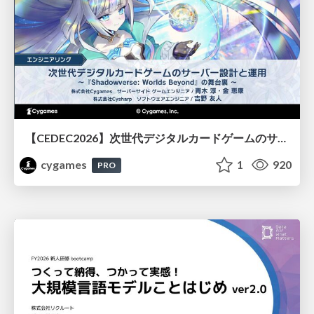
【CEDEC2026】次世代デジタルカードゲームのサーバー設計と運用 〜『Shadowverse: Worlds Beyond』の舞台裏～
cygames
1
920
PRO