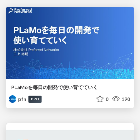
PLaMoを毎日の開発で使い育てていく
pfn
0
190
PRO