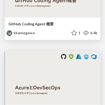
GitHub Coding Agent 概要
kkamegawa
1
6.4k