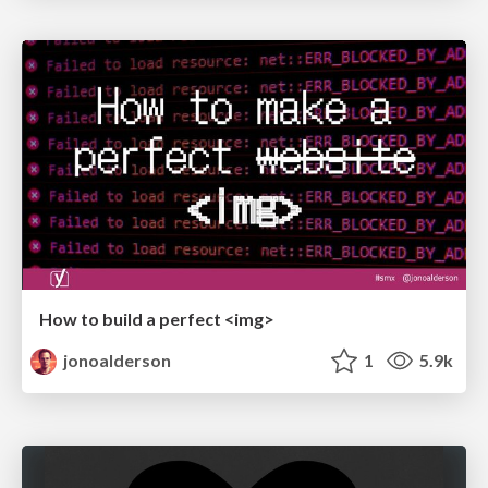
How to build a perfect <img>
jonoalderson
1
5.9k