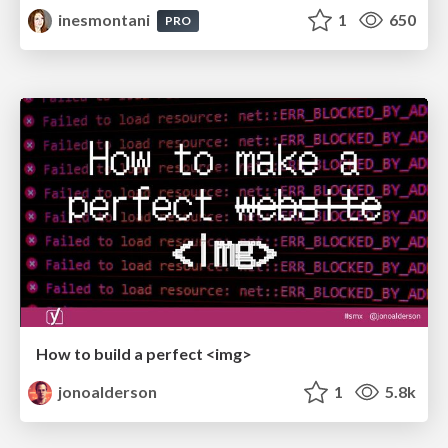
inesmontani
1
650
PRO
How to build a perfect <img>
jonoalderson
1
5.8k