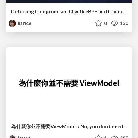
Detecting Compromised CI with eBPF and Cilium Tetragon
lizrice
0
130
為什麼你並不需要ViewModel / No, you don't need a ViewModel
lovee
1
480