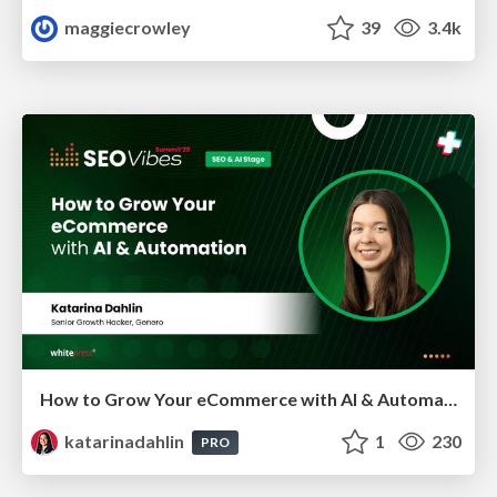
maggiecrowley
39
3.4k
How to Grow Your eCommerce with AI & Automation
katarinadahlin
1
230
PRO