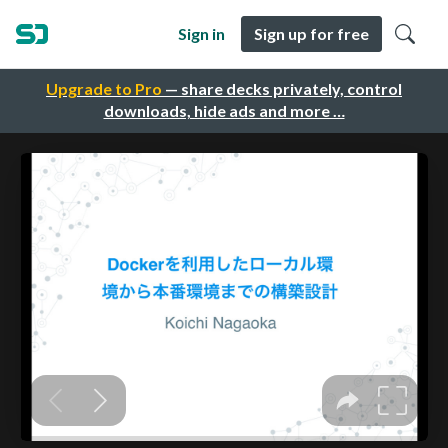
Sign in
Sign up for free
Upgrade to Pro
— share decks privately, control
downloads, hide ads and more …