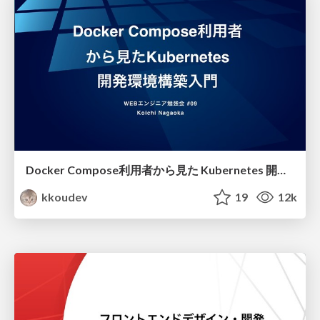
Docker Compose利用者から見た Kubernetes 開発環境構築入門 / introduction to kubernetes for docker compose user
kkoudev
19
12k