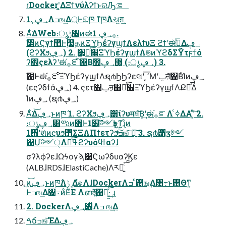
ɾDockerʹ͓͚ΔΞϯνύλʔϯͱରԠࡦ
1. ֤؀ڥΛߏங͢Δ্Ͱඞཁ ͳཁ݅Λચ͍ग़͢
Α͋͘ΔWeb։ൃݱ৔ͷಈ࡞؀ڥ 1.
ࣗ෼ͷϚγϯ಺Ͱ࣮૷தͷΞϓϦέʔγϣϯΛελϯυΞ ϩϯʹಈ࡞ͤ͞Δ؀ڥ
(ϩʔΧϧ؀ڥ) 2. ࣮૷͕׬ྃͨ͠ΞϓϦέʔγϣϯΛଞͷϓϩδΣΫτϝϯό
ʔ΍ςελʔʹಈ࡞֬ೝͯ͠΋Β͏ࣾ಺޲͚؀ڥ (։ൃ؀ڥ) 3.
ࣾ಺Ͱಈ࡞֬ೝͨ͠ΞϓϦέʔγϣϯΛຊ൪ϦϦʔεલʹ ͓٬͞Μʹݕऩͯ͠΋Β͏ͨΊͷ؀ڥ
(εςʔδϯά؀ڥ) 4. ςετ΋ݕऩ΋׬ྃͨ͠ΞϓϦέʔγϣϯΛՔಇͤ͞Δͨ
Ίͷ؀ڥ (ຊ൪؀ڥ)
Α͋͘Δ؀ڥ͝ͱͷཁ݅ 1. ϩʔΧϧ؀ڥ͸ίʔυमਖ਼ͨ͠Β͙͢ʹಈ࡞֬ೝΛ ߦ͑ΔΑ͏ʹ͍ͨ͠ 2.
։ൃ؀ڥ͸༧ࢉͷؔ܎Ͱ1୆͔͠༻ҙͰ͖ͳ͍ɻͦͷ
1୆ʹશͯͷϛυϧ΢ΣΞΛΠϯετʔϧͯ͠ߏஙͯ͠ ཉ͍͠ 3. ຊ൪͸ӡ༻
΍Մ༻ੑΛߟྀͯ͠ϩʔυόϥϯαʔɺ
σʔλϕʔεɺΩϟογϡ͸ϚωʔδυαʔϏε
(ALBɺRDSɺElastiCache)Λར༻͍ͨ͠͠
͜ͷ؀ڥ͝ͱͷཁ݅Λ࣮ݱ ͢Δํ๏ΛɺDockerΛ࢖ͬ ͯߏங͢Δ৔߹ͱ࢖Θͳ͍
Ͱߏங͢Δ৔߹ͷͦΕͧΕ Λൺֱͯ͠঺հ͍͖ͯ͠·͢ ɻ
2. DockerΛ࢖֤ͬͯ؀ڥΛߏ ங͢Δ
ࠓճߏஙͯ͠ΈΔ؀ڥ