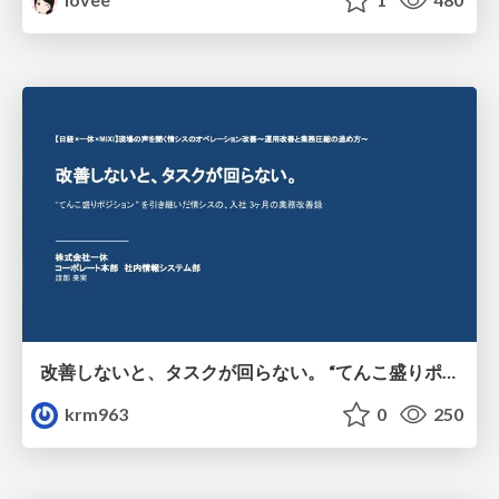
改善しないと、タスクが回らない。 “てんこ盛りポジション” を引き継いだ情シスの、入社3ヶ月の業務改善録
krm963
0
250