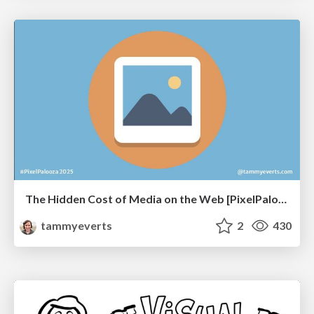
The Hidden Cost of Media on the Web [PixelPalooza 2025]
tammyeverts
2
430