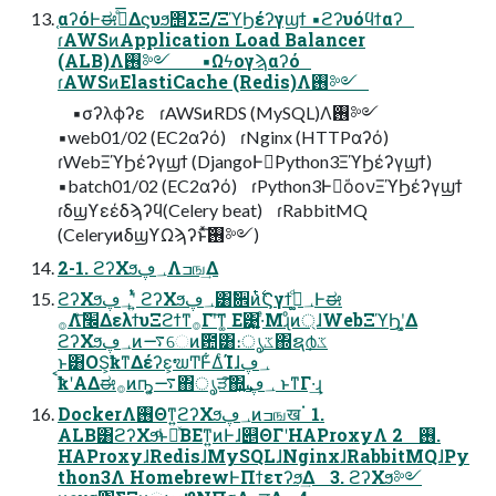
֤αʔόͰಈ࡞ͤ͞Δϛυϧ΢ΣΞ/ΞϓϦέʔγϣϯ ▪ϩʔυόϥϯαʔ
ɾAWSͷApplication Load Balancer
(ALB)Λ࢖༻ ▪Ωϟογϡαʔό
ɾAWSͷElastiCache (Redis)Λ࢖༻
▪σʔλϕʔε ɾAWSͷRDS (MySQL)Λ࢖༻
▪web01/02 (EC2αʔό) ɾNginx (HTTPαʔό)
ɾWebΞϓϦέʔγϣϯ (DjangoͰಈ͘Python3ΞϓϦέʔγϣϯ)
▪batch01/02 (EC2αʔό) ɾPython3Ͱಈ͘όονΞϓϦέʔγϣϯ
ɾδϣϒεέδϡʔϥ(Celery beat) ɾRabbitMQ
(CeleryͷδϣϒΩϡʔͱͯ͠࢖༻)
2-1. ϩʔΧϧ؀ڥΛߏங͢Δ
ϩʔΧϧ؀ڥʹ͍ͭͯ ϩʔΧϧ؀ڥ͸ࣗ਎ͷ࣋ͭϚγϯ؀ڥ͚ͩͰಈ
࡞Λ׬݁ͤ͞ΔελϯυΞϩϯͳ࡞Γʹ͠ͳ͚ Ε͹͍͚·ͤΜɻͦͷ্ɺWebΞϓϦʹ͓͚Δ
ϩʔΧϧ؀ڥͷ࠷େͷܽ఺͸։ൃػ΍ຊ൪ػ͕
ͱ͸OS͕ҟͳΔέʔε͕ຆͲͰ͋ΔͨΊɺ؀ڥ
ࠩҟʹΑΔಈ࡞ͷҧ͍͕࠷΋ൃੜ͠΍͍͢؀ڥ ͱͳΓ·͢ɻ
DockerΛ࢖Θͳ͍ϩʔΧϧ؀ڥͷߏஙखॱ 1.
ALB͸ϩʔΧϧͩͱཱͯΒΕͳ͍ͷͰɺ୅ΘΓʹHAProxyΛ ࢖͏ 2.
HAProxyɺRedisɺMySQLɺNginxɺRabbitMQɺPy
thon3Λ HomebrewͰΠϯετʔϧ͢Δ 3. ϩʔΧϧ༻