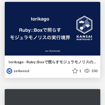
torikago - Ruby::Boxで照らすモジュラモノリスの実行境界
se4weed
1
330