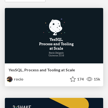
YesSQL, Process and Tooling at Scale
rocio
174
15k