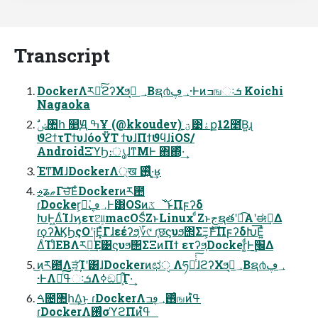
Transcript
DockerΛར༻ͨ͠ϩʔΧϧ؀ ڥ͔Βຊ൪؀ڥ·Ͱͷߏஙઃܭ Koichi
Nagaoka
ϑϩϯτΤϯυɺόοΫΤ ϯυɺΠϯϑϥɺiOS/
AndroidΞϓϦ։ൃɺͳΜͰ ΋΍ͬͯ·͢
Έͳ͞ΜɺDockerΛ্ख ͘࢖͍͑ͯ·͔͢ʁ
ࢄʑޠΓਚ͘͞ΕͨDockerͷར఺
ɾDocker͕ಈ͘؀ڥͰ͸OSͷػೳ͝ͱΠϝʔδ
ԽͰ͖ΔͨΊɺϗετଆ͕macOSͩΖ͏ͱLinux ͩΖ͏ͱجຊతʹಉ͡Α͏ʹಈ࡞͢Δ
ɾϙʔλϏϦςΟʹ༏Ε͓ͯΓɺεέʔϧ͕؆୯ ɾ֤छϛυϧ΢ΣΞ͕ެࣜͰΠϝʔδԽ͞Ε͍ͯ
ΔͨΊɺͦΕΒΛར༻͢Ε͹ϛυϧ΢ΣΞͷΠϯ ετʔϧ͕Docker͚ͩͰ׬݁͢Δ
͜ͷར఺Λੜ͔ͨ͢Ίʹ͸ɺDockerͷಛੑ Λཧղͭͭ͠ɺϩʔΧϧ؀ڥ͔Βຊ൪؀ڥ
·ͰΛߟྀͨ͠ઃܭΛߦ͏ඞཁ͕͋Γ·͢
ࠓ೔঺հ͢Δ͜ͱ ɾDockerΛ࢖ͬͨ؀ڥߏஙͷߟ͑ํ
ɾDockerΛ࢖ͬͨσϓϩΠͷߟ͑ํ