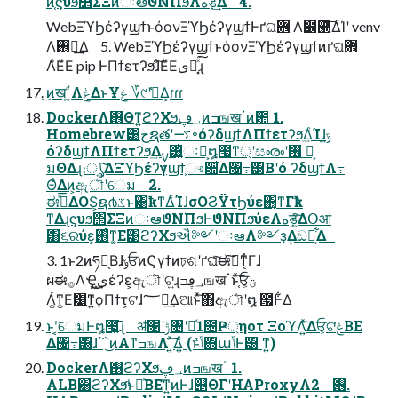
ͷ֤ϛυϧ΢ΣΞͷઃఆϑΝΠϧΛهड़͢Δ 4.
WebΞϓϦέʔγϣϯͱόονΞϓϦέʔγϣϯͰґଘؔ܎ Λ෼཭ͤ͞ΔͨΊʹ venv
Λ࢖༻͢Δ 5. WebΞϓϦέʔγϣϯͱόονΞϓϦέʔγϣϯͷґଘؔ܎
ΛͦΕͧΕ pip ͰΠϯετʔϧ͠ɺͦΕͧΕىಈ͓ͯ͘͠ɻ
͜ͷखॱ͚ͩΛݟΔͱҰݟ ؆୯ʹࢥ͑Δ͕ɾɾɾ
DockerΛ࢖Θͳ͍ϩʔΧϧ؀ڥͷߏஙखॱͷܽ఺ 1.
Homebrew͸جຊతʹ࠷৽όʔδϣϯΛΠϯετʔϧ͢ΔͨΊɺݹ͍
όʔδϣϯΛΠϯετʔϧ͢Δࡍ͸͍͍ͪͪઃఆ͕໘౗ͳ্ʹසൟʹ࢖ ༻͕
มΘΔɻ։ൃ͍ͯ͠ΔΞϓϦέʔγϣϯ͕ෳ਺͋Δ৔߹͸͞Βʹό ʔδϣϯΛ߹
ΘͤΔͷ͕ඇৗʹେม 2.
ಈ࡞ͤ͞ΔOS͕ຊ൪ػͱ͸ҟͳΔͨΊɺσΟϨΫτϦύε΋͔ͳΓҟ
ͳΔɻϛυϧ΢ΣΞͷઃఆϑΝΠϧͰϑΝΠϧύεΛهड़͍ͯ͠ΔՕॴ
͸૬ରύε͕࢖͑ͳ͚Ε͹ϩʔΧϧઐ༻ʹઃఆΛ༻ҙ͢Δඞཁ͕͋Δ
3. 1ͱ2ͷཧ༝͔ΒɺݸਓͷϚγϯͷঢ়ଶʹґଘͯ͠ಈ࡞͠ͳ͔ͬͨΓɺ
ผಈ࡞ΛҾ͖ى͜͢έʔε͕ඇৗʹଟ͍ɻ؀ڥߏஙखॱͱ֤ͯ͠ਓ͕ؾ
Λ͚ͭͳ͚Ε͹͍͚ͳ͍ϙΠϯτ͕ଟ͘ɺ؅ཧ͢Δଆͱͯ͠΋ඇৗʹ໘ ౗Ͱ͋Δ
ͱʹ͔͘େมͰ໘౗͍͘͞ɻ ॳ೔ʹݱ৔ʹདྷͯ1೔Ҏ্ηοτ ΞοϓΛ͍ͯ͠Δਓ͕ଟ͘ݟΒΕ
Δ৔߹͸ɺ΄΅͜ͷΑ͏ͳߏஙΛ ͍ͯ͠Δ͍ͤ (ͱݴͬͯ΋աݴͰ͸ ͳ͍)
DockerΛ࢖͏ϩʔΧϧ؀ڥͷߏஙखॱ 1.
ALB͸ϩʔΧϧͩͱཱͯΒΕͳ͍ͷͰɺ୅ΘΓʹHAProxyΛ࢖͏ 2.