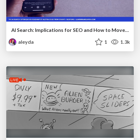
AI Search: Implications for SEO and How to Move Forward - #ShenzhenSEOConference
aleyda
1
1.3k