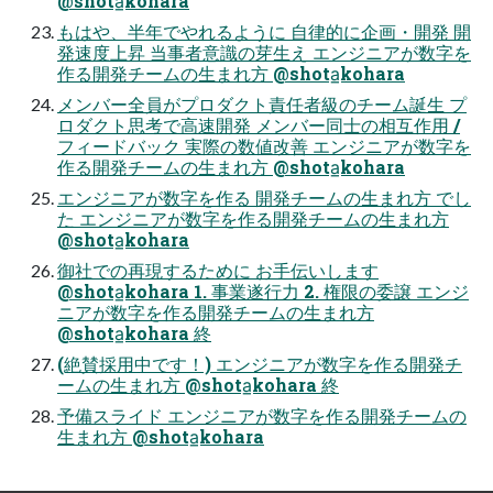
@shota̲kohara
もはや、半年でやれるように 自律的に企画・開発 開
発速度上昇 当事者意識の芽生え エンジニアが数字を
作る開発チームの生まれ方 @shota̲kohara
メンバー全員がプロダクト責任者級のチーム誕生 プ
ロダクト思考で高速開発 メンバー同士の相互作用 /
フィードバック 実際の数値改善 エンジニアが数字を
作る開発チームの生まれ方 @shota̲kohara
エンジニアが数字を作る 開発チームの生まれ方 でし
た エンジニアが数字を作る開発チームの生まれ方
@shota̲kohara
御社での再現するために お手伝いします
@shota̲kohara 1. 事業遂行力 2. 権限の委譲 エンジ
ニアが数字を作る開発チームの生まれ方
@shota̲kohara 終
(絶賛採用中です！) エンジニアが数字を作る開発チ
ームの生まれ方 @shota̲kohara 終
予備スライド エンジニアが数字を作る開発チームの
生まれ方 @shota̲kohara