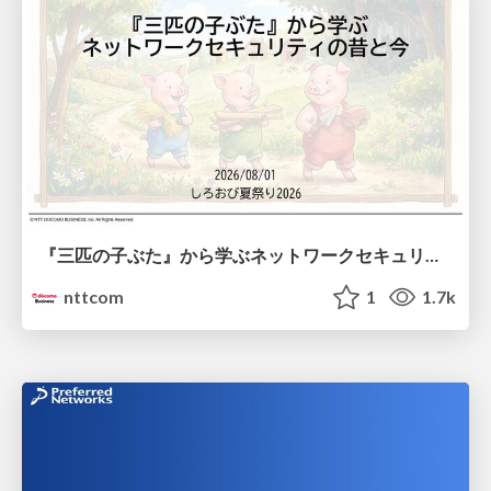
『三匹の子ぶた』から学ぶネットワークセキュリティの昔と今 / Network Security: Then and Now Through the Lens of The Three Little Pigs
nttcom
1
1.7k