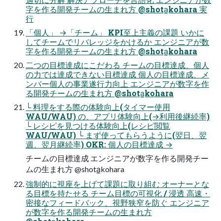
字を作る開発チームの生まれ方 @shota̲kohara 実
行
「個人」 →「チーム」 KPI至上主義の課題 いかに
してチームでリバレッジをかけるか エンジニアが数
字を作る開発チームの生まれ方 @shota̲kohara
二つの目標達成にこだわる チームの目標達成、個人
の力では達成できない目標達成 個人の目標達成、メ
ンバー個人の事業遂行力向上 エンジニアが数字を作
る開発チームの生まれ方 @shota̲kohara
└ 料理をする際の体験向上(タイマー使用
WAU/WAU) の、アプリ体験向上(→利用後継続率)
└ レシピを見つける体験向上(レシピ閲覧
WAU/WAU) └ まず使ってもらうように(翌日、翌
週、翌月継続率) OKR: 個人の目標達成 →
チームの目標達成 エンジニアが数字を作る開発チー
ムの生まれ方 @shota̲kohara
強制的に視座を上げて課題に取り組む オーナーとな
る目標を持たせる チーム目標の可視化 / 浸透 高速・
密接なフィードバック、視野狭窄を防ぐ エンジニア
が数字を作る開発チームの生まれ方