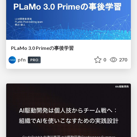
PLaMo 3.0 Primeの事後学習
pfn
0
270
PRO