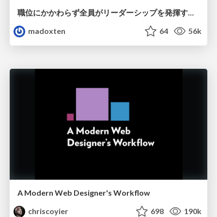
職位にかかわらず全員がリーダーシップを発揮するチーム作り / Building a team where everyone can demonstrate leadership regardless of position
madoxten
64
56k
A Modern Web Designer's Workflow
chriscoyier
698
190k