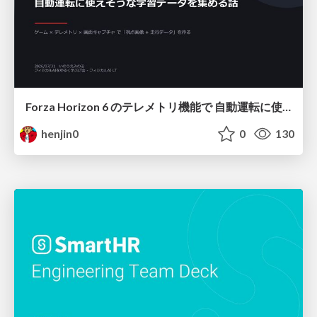
Forza Horizon 6 のテレメトリ機能で 自動運転に使えそうな学習データを集める話
henjin0
0
130