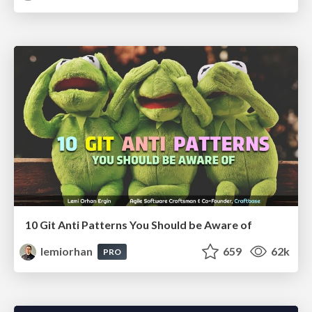
10 Git Anti Patterns You Should be Aware of
lemiorhan
659
62k
PRO