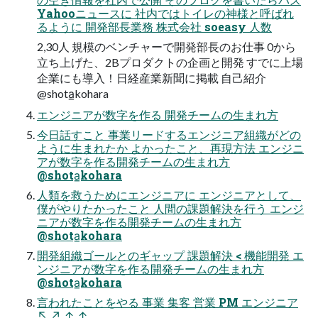
Yahooニュースに 社内ではトイレの神様と呼ばれ
るように 開発部長業務 株式会社 soeasy 人数
2,30人 規模のベンチャーで開発部長のお仕事 0から
立ち上げた、2Bプロダクトの企画と開発 すでに上場
企業にも導入！日経産業新聞に掲載 自己紹介
@shota̲kohara
エンジニアが数字を作る 開発チームの生まれ方
今日話すこと 事業リードするエンジニア組織がどの
ように生まれたか よかったこと、再現方法 エンジニ
アが数字を作る開発チームの生まれ方
@shota̲kohara
人類を救うためにエンジニアに エンジニアとして、
僕がやりたかったこと 人間の課題解決を行う エンジ
ニアが数字を作る開発チームの生まれ方
@shota̲kohara
開発組織ゴールとのギャップ 課題解決 < 機能開発 エ
ンジニアが数字を作る開発チームの生まれ方
@shota̲kohara
言われたことをやる 事業 集客 営業 PM エンジニア
↖ ↗ ↑ ↑