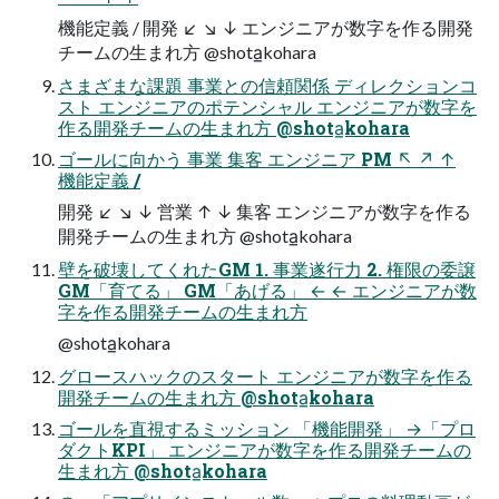
機能定義 / 開発 ↙ ↘ ↓ エンジニアが数字を作る開発
チームの生まれ方 @shota̲kohara
さまざまな課題 事業との信頼関係 ディレクションコ
スト エンジニアのポテンシャル エンジニアが数字を
作る開発チームの生まれ方 @shota̲kohara
ゴールに向かう 事業 集客 エンジニア PM ↖ ↗ ↑
機能定義 /
開発 ↙ ↘ ↓ 営業 ↑ ↓ 集客 エンジニアが数字を作る
開発チームの生まれ方 @shota̲kohara
壁を破壊してくれたGM 1. 事業遂行力 2. 権限の委譲
GM「育てる」 GM「あげる」 ← ← エンジニアが数
字を作る開発チームの生まれ方
@shota̲kohara
グロースハックのスタート エンジニアが数字を作る
開発チームの生まれ方 @shota̲kohara
ゴールを直視するミッション 「機能開発」 →「プロ
ダクトKPI」 エンジニアが数字を作る開発チームの
生まれ方 @shota̲kohara