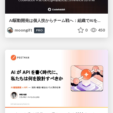
AI駆動開発は個人技からチーム戦へ：組織でAIを使いこなすための実践設計
moongift
0
450
PRO