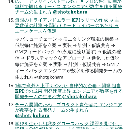
の、「アプリインストール数」 ※ プロの料理動画が
無料で観れるサービス エンジニアが数字を作る開発
チームの生まれ方 @shota̲kohara
無限のトライアンドエラー KPIツリーの作成 → 主
要数値の計測 → 弱点 / キードライバーのあたり →
ユースケースを仮定
→ バリューチェーン → モニタリング環境の構築 →
仮説毎に施策を立案 → 実装 → 計測・仮説共有 →
GMフィードバック → (永遠に繰り返す) → 仮説の確
信 → ドラスティックなアプローチ → 進化した仮説
毎に施策を立案 → 実装 → 計測・仮説共有 → GMフ
ィードバック エンジニアが数字を作る開発チームの
生まれ方 @shota̲kohara
1年で意外と上手くやれた 自律的な企画・開発 担当
KPIでの成果 開発速度上昇 エンジニアが数字を作る
開発チームの生まれ方 @shota̲kohara
チーム展開のため、プロダクト責任者に エンジニア
が数字を作る開発チームの生まれ方
@shota̲kohara
学びを生かし組織をグロースハック 課題を見つけ、
適切に分解 解決アプローチを言語化 エンジニアが数