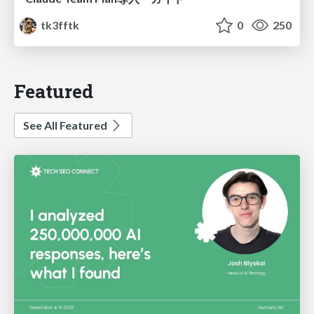
tk3fftk
0
250
Featured
See All Featured