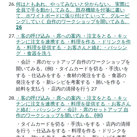
何はともあれ、やってみないと分からない。 実際に
全員で手を動かしてみる。 既存機能を付箋に書い
て、ホワイトボードに張り付けて いって、グルーピ
ングしていく 自作のワークショップを開いてみる。
26
・客の呼び込み ・席への案内 ・注文をとる ・キッ
チンに注文を連携する ・料理を作る ・ドリンクを作
る ・料理を提供する ・お客さんと絡む ・バッシン
グ ・食器を洗う
・会計 ・席のセットアップ 自作のワークショップを
開いてみる。(例) ・タイムカードを切る ・手洗いを
する ・仕込みをする ・食材の発注をする ・食器の
発注をする ・新レシピを考案する ・賄いを作る ・
給料を支払う ・店内の清掃を行う 27
・客の呼び込み ・席への案内 ・注文をとる ・キッ
チンに注文を連携する ・料理を提供する ・お客さん
と絡む ・バッシング ・会計 ・席のセットアップ 自
作のワークショップを開いてみる。(例)
・タイムカードを切る ・手洗いをする ・店内の清掃
を行う ・仕込みをする ・料理を作る ・ドリンクを