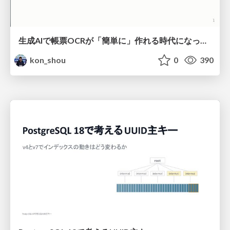
生成AIで帳票OCRが「簡単に」作れる時代になった？
kon_shou
0
390