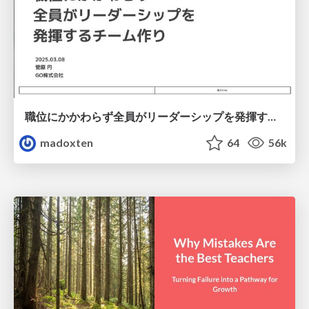
職位にかかわらず全員がリーダーシップを発揮するチーム作り / Building a team where everyone can demonstrate leadership regardless of position
madoxten
64
56k