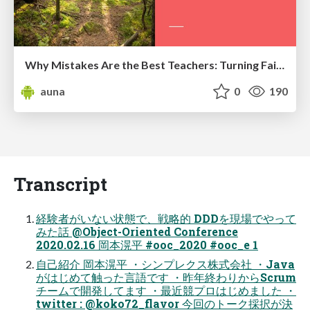
Why Mistakes Are the Best Teachers: Turning Failure into a Pathway for Growth
auna
0
190
Transcript
経験者がいない状態で、戦略的 DDDを現場でやって
みた話 @Object-Oriented Conference
2020.02.16 岡本滉平 #ooc_2020 #ooc_e 1
自己紹介 岡本滉平 ・シンプレクス株式会社 ・Java
がはじめて触った言語です ・昨年終わりからScrum
チームで開発してます ・最近競プロはじめました ・
twitter : @koko72_flavor 今回のトーク採択が決