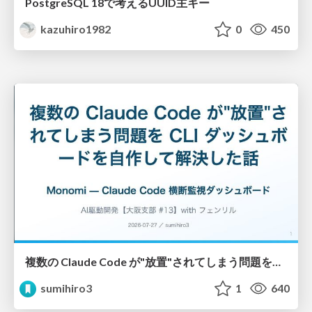
PostgreSQL 18で考えるUUID主キー
kazuhiro1982
0
450
複数の Claude Code が"放置"されてしまう問題をCLI ダッシュボードを自作して解決した話
sumihiro3
1
640