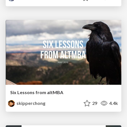
Six Lessons from altMBA
skipperchong
29
4.4k