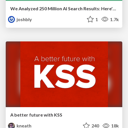
We Analyzed 250 Million AI Search Results: Here's What I Found
joshbly
1
1.7k
A better future with KSS
kneath
240
18k