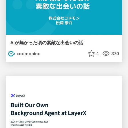
AIが無かった頃の素敵な出会いの話
codmoninc
1
370