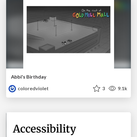
Abbi's Birthday
coloredviolet
3
9.1k