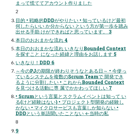
まって慌ててアカウント作りました
2
目的 • 戦略的DDDがやりたい • 知っているけど最初
何したらいい か分からない という方が第一歩を踏み
出せる手助 けができればと思っています。 3
本日のおおまかな流れ 4
本日のおおまかな流れ いきなりBounded Context
を探すこと になった経緯と理由をお話します 5
いきなり！DDD 6
～今のPJの期限が終わりそうなとある日～ • 今使っ
ているシステムを複数のScrum Teamで 開発でき
るように分割したい • これからBounded Context
を見つける活動に専 属でかかわってほしい 7
• Scrumという言葉とスクラムイベントは知って い
る(けど経験はない) • プロジェクト型開発の経験し
かない • マイクロサービスも言葉しか知らない •
DDDという単語聞いたことない ←当時の私
8
9