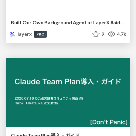
Built Our Own Background Agent at LayerX #aidevex_findy
layerx
9
4.7k
PRO
Claude Team Plan導入・ガイド