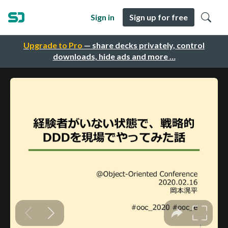
Sign in
Sign up for free
Upgrade to Pro
— share decks privately, control
downloads, hide ads and more …