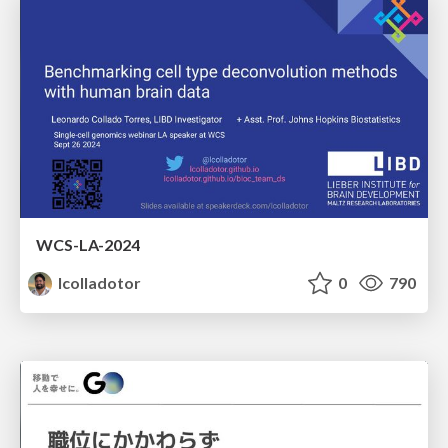
WCS-LA-2024
lcolladotor
0
790