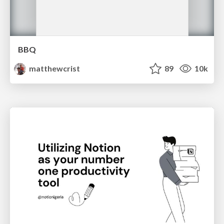
BBQ
matthewcrist
89
10k