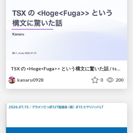
TSX の <Hoge<Fuga>> という構文に驚いた話 / tsx-type-argument-syntax
kanaru0928
0
200