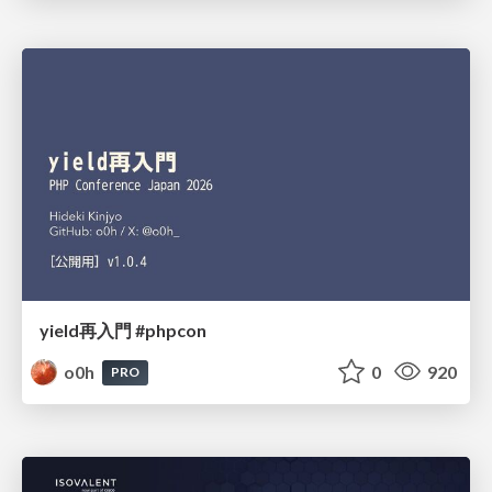
yield再入門 #phpcon
o0h
0
920
PRO