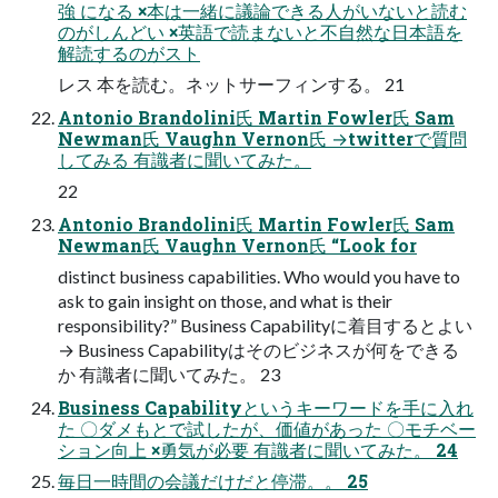
強 になる ×本は一緒に議論できる人がいないと読む
のがしんどい ×英語で読まないと不自然な日本語を
解読するのがスト
レス 本を読む。ネットサーフィンする。 21
Antonio Brandolini氏 Martin Fowler氏 Sam
Newman氏 Vaughn Vernon氏 →twitterで質問
してみる 有識者に聞いてみた。
22
Antonio Brandolini氏 Martin Fowler氏 Sam
Newman氏 Vaughn Vernon氏 “Look for
distinct business capabilities. Who would you have to
ask to gain insight on those, and what is their
responsibility?” Business Capabilityに着目するとよい
→ Business Capabilityはそのビジネスが何をできる
か 有識者に聞いてみた。 23
Business Capabilityというキーワードを手に入れ
た 〇ダメもとで試したが、価値があった 〇モチベー
ション向上 ×勇気が必要 有識者に聞いてみた。 24
毎日一時間の会議だけだと停滞。。 25