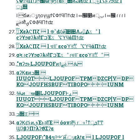
ʢΦϯϥΠϯɺཁ๬ώϠϦϯάͱ࢓༷ͷఏҊʣ l ݟੵΓʢϝʔϧʣ l
ൃ஫
l ճͷ։ൃηογϣϯʢΦϯϥΠϯʣ l ೲ඼෺ͷݕূ l ೲ඼ ɾ ɾ ɾ l
ࣄྫऔࡐʢΦϑϥΠϯʣ
ςʔϒϧσʔλऔΓࠐΈػೳʢϓϥάΠϯʣ
࣮ࢪͨ͠ΧελϚΠζ  l ঝೝεςοϓਤࣔػೳʢϓϥάΠϯʣ
σϞ ɾςʔϒϧσʔλऔΓࠐΈػೳ ɾঝೝεςοϓਤࣔػೳ 
."πʔϧͱLJOUPOFͷ࿈ܞ  ࣄྫ
αʔϏεͷߏ੒ 
IUUQTLJOUPOFTPMDZCP[VDP
KQJOUFHSBUFTIBOPOIUNM
࿈ܞͷઃఆ͸LJOUPOFͰ࣮ࢪ 
IUUQTLJOUPOFTPMDZCP[VDP
KQJOUFHSBUFTIBOPOIUNM
ߏ੒ਤ 
αʔϏε͝ͱͷڧΈͱऑΈ  όονॲཧ ɾෳࡶͳूܭͳͲ
ϢʔβʔΠϯλʔϑΣʔε
LJOUPOFɾ"84ซ༻࣌ͷ։ൃελϯε  l LJOUPOF l