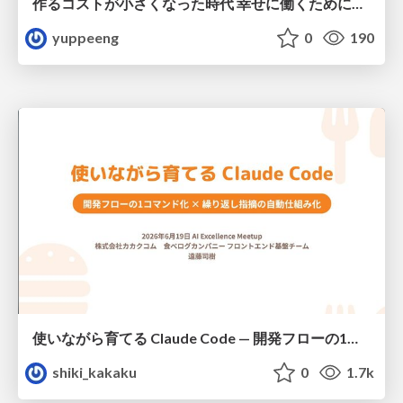
作るコストが小さくなった時代 幸せに働くために改めて考えたいこと 〜エンジニアとして価値を出し続けるために注視している二分野〜
yuppeeng
0
190
使いながら育てる Claude Code — 開発フローの1コマンド化 × 繰り返し指摘の自動仕組み化
shiki_kakaku
0
1.7k