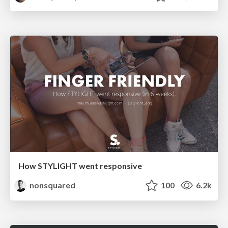
How STYLIGHT went responsive
nonsquared
100
6.2k