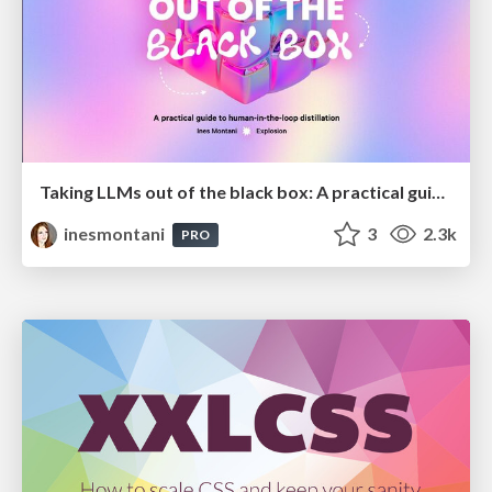
Taking LLMs out of the black box: A practical guide to human-in-the-loop distillation
inesmontani
3
2.3k
PRO