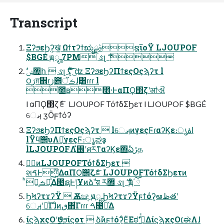
Transcript
ΞʔϧεϦʔ͕ख͕͚ͨ ΩϯτʔϯಋೖࣄྫຊϊοΫ LJOUPOF
$BGÉ ԭೄ 7PM ઙլ ޭ࣍ 
౦ژग़਎ɾژ౎ࡏॅɺ࣮͸ɾɾɾ l
೥ʙ೥·ͰαΠϘ΢ζʹॴଐ
l αΠϘ΢ζެೝ LJOUPOF ΤόϯδΣϦετ l LJOUPOF $BGÉ
େࡕ ӡӦϝϯόʔ
ΞʔϧεϦʔΠϯεςΟςϡʔτ  lେࡕͷγεςϜɾαʔϏε։ൃاۀ
lΫϥ΢υΛ༻͍ͨγεςϜ։ൃ͕ಘҙ
lLJOUPOFΛ࢖͏ํʹศརͳαʔϏε΋ఏڙத
໊ͷLJOUPOFΤόϯδΣϦετ 
શࠃͰ໊͍ΔαΠϘ΢ζެೝLJOUPOFΤόϯδΣϦετͷ
͏ͪ໊͕ࡏ੶͍ͯ͠Δ೔ຊͰ།Ұͷձࣾ ۚय़ ར޾ ઙլ ޭ࣍ ԭ ོ҆
ϦϞʔτϫʔΫ  Ѫඤ ԭೄ ϦϞʔτϫʔΫϝϯόʔ͕ఆظతʹ
େࡕʹདྷͨΓɺͦͷٯ΋͋Γɾɾɾ ࠓ೔དྷͯΔ
ίϛϡχςΟʹϑϧίϛοτ  ձࣾͷϝϯόʔ͕ͦΕͧΕಠࣗʹߦ͍ͬͯΔίϛϡχςΟ׆ಈΛɺ