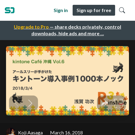
Sign in
Sign up for free
Upgrade to Pro
— share decks privately, control
downloads, hide ads and more …
Koji Aasaga
March 16, 2018