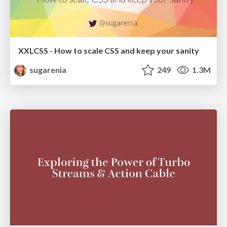
XXLCSS - How to scale CSS and keep your sanity
sugarenia
249
1.3M