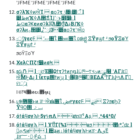
'JFME 'JFME 'JFME 'JFME
σʔλҠߦͷਐΊํ  αϙʔτ ݱ৔୲౰ऀ l
୹ظͷҠߦΛ੒ޭͤ͞ΔͨΊɺ͓٬༷ͱ໾ׂ෼୲ l
طଘαʔϏεͷσʔλܗࣜΛ೺Ѳ͍ͯ͠Δࣄ͔ΒɺҠߦ
σʔλͷ࡞੒͸͓٬༷ʹ࣮ͯࢪɺ3͸αϙʔτʹઐ೦
։ൃͨ͠γεςϜ  ސ٬৘ใ ঎ஊ৘ใ ׆ಈཤྺ ΞΫγϣϯ ʴ ϧοΫΞοϓ
ΞΫγϣϯ ʴ
ϧοΫΞοϓ
ΧελϚΠζ෦෼ͷσϞ 
ಋೖޮՌ  l ೃછΈ΍͍͢Ωϯτʔϯͷը໘ɺඞཁ࠷খݶͷೖྗ߲໨ ʹΑΓɺ׆༻͕
ਐΜͰ͍Δɻ l ίετμ΢ϯͷ࣮ݱɻ l ݱ৔͔Βཁ๬͕دͤΒΕΔΑ͏ʹͳΓɺվળΛ܁Γฦ͢
ମ੍ʹɻ
l ଞ෦ॺ΁ͷల։΋ܾఆɻ
ւ֎޻৔ͱͷ ੜ࢈ਐḿ৘ใ ڞ༗γεςϜ  ࣄྫ ΞʔϧεϦʔ
ΫϥϘ΢ ݕࡧ
όϯάϥσγϡͰ5γϟπΛ ສຕੜ࢈ͤΑʂ  .*44*0/
όϯάϥσγϡ  l Ұਓ͋ͨΓ(%1υϧ ೥ɾ*.'ʣ l
͕ɺੜ࢈؅ཧ͕͏·͘Ͱ͖ͣఫୀ