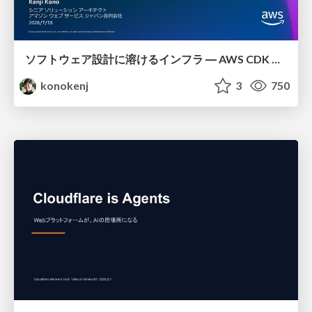
ソフトウェア設計に溶けるインフラ ― AWS CDK のインフラ認識論
konokenj
3
750