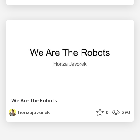
We Are The Robots
honzajavorek
0
290