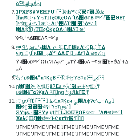
ձࣾͱͯ͠શྗͰࢧԉ͍ͯ͠·͢ɻ
1PXFS#VEHFU  lશࣾһʹ༧ࢉ੍͕ͭ͘౓ʢֹۚ͸ൿີʣ
lࣾһͷੜ࢈ੑͱΫϦΤΠςΟϏςΟΛߴΊΔ໨తͳΒ ༻్͸໰ΘΕͳ͍
lछྨͷ༧ࢉ l ੜ࢈ੑΛ޲্ͤ͞ΔͨΊʹࣗ෼ʹ౤ࢿ͢Δ༧ࢉ l
ܹࢗΛड͚ͯΫϦΤΠςΟϏςΟΛ޲্ͤ͞ΔͨΊʹ֎ʹ
ߦ͘༧ࢉ ˡࠓճ͸͜ΕΛར༻ʂ
 ڞʹߟ͑ɾڞʹۀ຿Λߏங খ͘͞࡞Γɺಈ͘΋ͷΛ ݟͯɺ͔ͦ͜Βߟ͑ͯ· ͨ࡞Δ
ର໘։ൃͰͦͷ৔Ͱ ࡞Δɾߟ͑ΔΛ܁Γ ฦ͢ ࡞Δɾߟ͑Δ ର໘։ൃ
Ϋϥ΢υ׆༻ ΩϯτʔϯΛத৺ʹ ༷ʑͳΫϥ΢υΛ ࠷దʹ૊Έ߹ΘͤΔ ߟ͑Δ
࡞Δ
໊ࣾඇެ։ ւ֎੡4'"αʔϏε͔Β िؒͰϦϓϨʔε  ࣄྫ
ղܾ͢΂͖՝୊  Ϣʔβʔ͋ͨΓͷ ྉ͕ۚߴ͍ ܖ໿ߋ৽·Ͱिؒ ͔͠ͳ͍
ւ֎੡4'"αʔϏεΛ ར༻͍͕ͯͨ͠ɺը໘ ʹೃછΊͣɺ׆༻͞Ε ͳ͍
։ൃͷਐΊํ  l طଘαʔϏεͷೖྗ߲໨Λϕʔεʹݕ౼Λ࣮ࢪ l
࢖Θͳ͍߲໨͸࡟আͯ͠γϯϓϧͳը໘ʹ l
ΞΫηεݖ΍ΞΫγϣϯͳͲLJOUPOFඪ४ػೳΛϑϧ׆༻ l
ΧελϚΠζ͸ӡ༻ͰϚετͳ෦෼ʹݶ࣮ͬͯࢪ
'JFME 'JFME 'JFME 'JFME 'JFME 'JFME 'JFME
'JFME 'JFME 'JFME 'JFME 'JFME 'JFME 'JFME