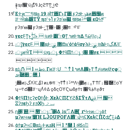
࿑ಇɾ඼࣭ʹର͢Δߟ͑ํɺςϩͳͲ͕ݪҼ
ͦΕ·Ͱͷ؅ཧख๏ 19 ओͳ΍ΓͱΓ͸ ϝʔϧͰ ݸʑͷ঎඼ͷ
ੜ࢈ਐḿ͸ΤΫ ηϧʹ·ͱΊͯ ϝʔϧʹఴ෇ खॻ͖ͷࢿྉ͸ εΩϟϯͯ͠
ϝʔϧʹఴ෇ ϝʔϧͰ͏·͘ ͍͔ͳ͍৔߹͸ ݱ஍ग़ுͯ֬͠ ೝ
γεςϜ͕ͳ͍ͱ͖ʹى͖͍ͯͨ͜ͱ  ધศͰ͸ؒʹ߹Θͳ͍ ߤۭศͰૹΔ རӹ͕ਧ͖ඈͿ
։ൃͨ͠γεςϜ  ೔ຊͰೖྗ ޻ఔผʹόϯάϥσγϡͰೖྗ શһͰঢ়گΛ֬ೝ
։ൃͷਐΊํ  ର໘։ൃ ΦϯϥΠϯ։ൃ ݱ৔ ৘γε    
     
ಋೖޮՌ  l ೲظ௨Γͷੜ࢈͕Մೳʹ ͳͬͨ l ߤۭศΛ࢖͏͜ͱ͕ͳ͘ ͳͬͨɻધศͷίϯςφੵ
ࡌ཰΋޲্ l
ݱ஍ͷঢ়گΛ֬ೝ͢ΔͨΊ ͷւ֎ग़ு͕ͳ͘ͳͬͨ l ࢿྉΛ୳͢౳ͷ࡞ۀ͕ͳ͘ ͳΓۀ຿ޮ཰Ξοϓ
ʮ࠷ద஍ੜ࢈ʯΛߦ͑Δ ϙδςΟϒϚωδϝϯτ ΁ࢥߟΛγϑτ
ΦϯϥΠϯϛʔςΟϯά͚ͩͰ ΧελϚΠζϓϩδΣΫτΛ׬݁  ࣄྫ
ΞʔϧεϦʔ ϝϧΧϦ ݕࡧ
ղܾ͢΂͖՝୊  ࣾ಺ʹ։ൃऀ͸͍Δ ͕ɺຊۀʹ࣌ؒΛ࢖ ͍͍ͨ ґཔઌͷ։ൃϕϯ
μʔͷબఆʹ೰Ή LJOUPOFΛ࢖͏͏ͪʹ վળʢΧελϚΠζʣ ͍ͨ͠ࣄ͕ݟ͔ͭΔ
ϕϯμʔબఆ͔Βಋೖ·ͰͷܦҢ  l ి࿩ l ॳճଧ߹ͤ