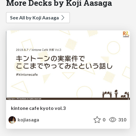
More Decks by Koji Aasaga
See All by Koji Aasaga
kintone cafe kyoto vol.3
kojiasaga
0
310