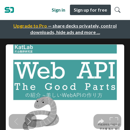
Sign in
Sign up for free
Upgrade to Pro
— share decks privately, control
downloads, hide ads and more …