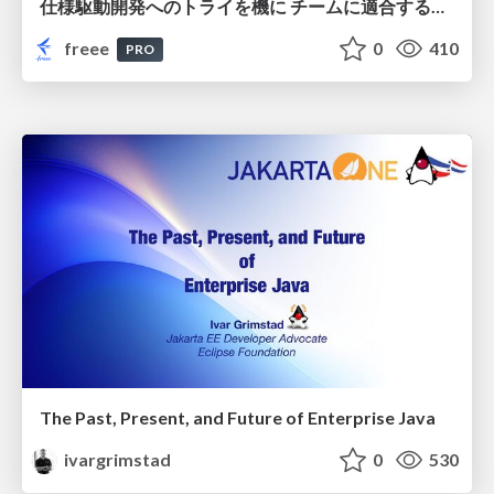
仕様駆動開発へのトライを機に チームに適合する手法を模索し続けている話
freee
0
410
PRO
The Past, Present, and Future of Enterprise Java
ivargrimstad
0
530