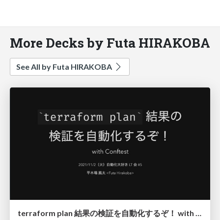
More Decks by Futa HIRAKOBA
See All by Futa HIRAKOBA
terraform plan 結果の検証を自動化するぞ！ with Conftest / Testing terraform plan with Conftest