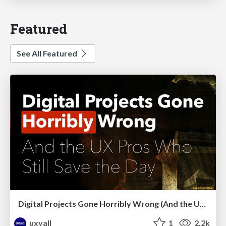
Featured
See All Featured
Digital Projects Gone Horribly Wrong (And the UX Pros Who Still Save the Day) - Dean Schuster
uxyall
1
2.2k