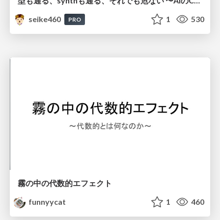
型も通る、synthも通る、それでも危ない 〜AIのCDKの権限とコストを機械で検証する〜 / It Passes Type Checks, It Passes Synth Checks, but It’s Still Risky — Automatically Verifying Permissions and Costs in AI’s CDK —
seike460
1
530
PRO
霧の中の代数的エフェクト
funnyycat
1
460