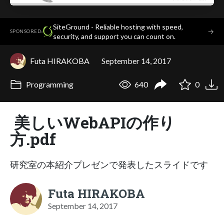
SiteGround - Reliable hosting with speed,
·
→
SPONSORED
security, and support you can count on.
Futa HIRAKOBA
September 14, 2017
Programming
640
0
美しいWebAPIの作り
方.pdf
研究室の本紹介プレゼンで発表したスライドです
Futa HIRAKOBA
September 14, 2017