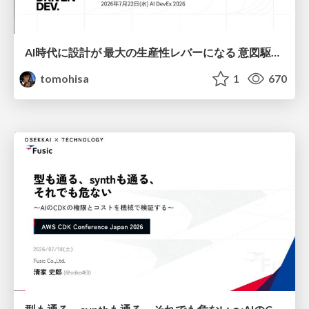
AI時代に設計が 最大の生産性レバーになる 意図駆動開発とデータを消さない設計｜Don't Delete Your Data or Your Intent — Design as the Deepest Lever in the AI Era
tomohisa
1
670