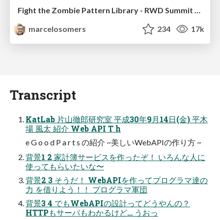
Fight the Zombie Pattern Library - RWD Summit 2016
marcelosomers
234
17k
Transcript
KatLab 片山徹郎研究室 平成30年9月14日(金) 平木
場 風太 紹介 Web API T h
e G o o d P a r t s の紹介 ~美しいWebAPIの作り方 ~
背景1 2 家計簿サービスを作ったぞ！ いろんな人に
使ってもらいたいな〜
背景2 3 そうだ！ WebAPIを作ってプログラマ達の
力 を借りよう！！ プログラマ軍団
背景3 4 でもWebAPIの設計ってどうやんの？
HTTPもサーバもわかるけど… うおっ