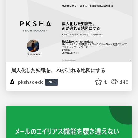
属人化した知識を、 AIが辿れる地図にする
pkshadeck
1
140
PRO