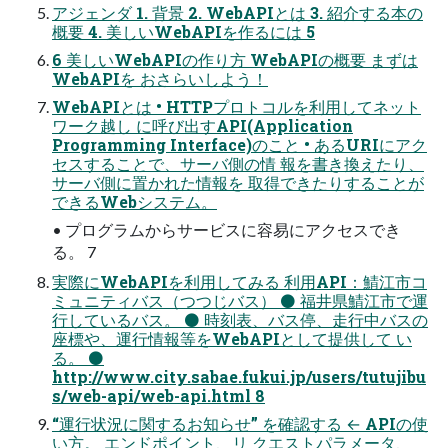
アジェンダ 1. 背景 2. WebAPIとは 3. 紹介する本の
概要 4. 美しいWebAPIを作るには 5
6 美しいWebAPIの作り方 WebAPIの概要 まずは
WebAPIを おさらいしよう！
WebAPIとは • HTTPプロトコルを利用してネット
ワーク越し に呼び出すAPI(Application
Programming Interface)のこと • あるURIにアク
セスすることで、サーバ側の情 報を書き換えたり、
サーバ側に置かれた情報を 取得できたりすることが
できるWebシステム。
• プログラムからサービスに容易にアクセスでき
る。 7
実際にWebAPIを利用してみる 利用API：鯖江市コ
ミュニティバス（つつじバス） ⚫ 福井県鯖江市で運
行しているバス。 ⚫ 時刻表、バス停、走行中バスの
座標や、運行情報等をWebAPIとして提供して い
る。 ⚫
http://www.city.sabae.fukui.jp/users/tutujibu
s/web-api/web-api.html 8
“運行状況に関するお知らせ” を確認する ← APIの使
い方。 エンドポイント、リ クエストパラメータ、