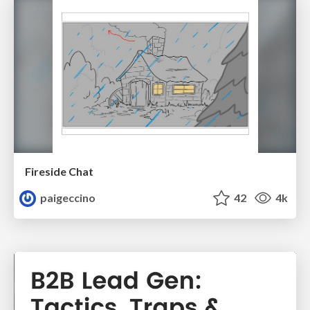
Fireside Chat
paigeccino
42
4k