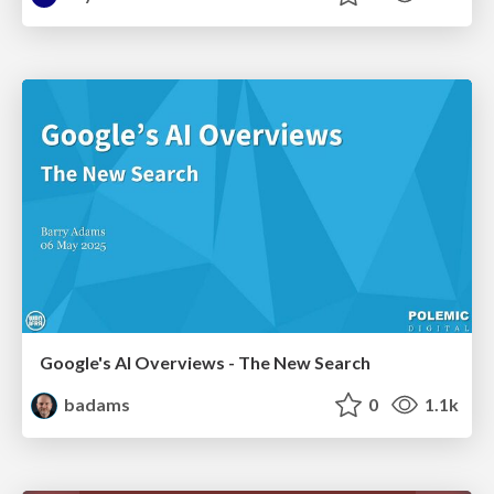
Google's AI Overviews - The New Search
badams
0
1.1k