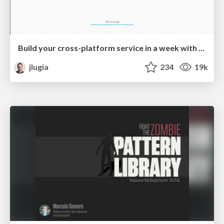
Build your cross-platform service in a week with App Engine
jlugia
234
19k