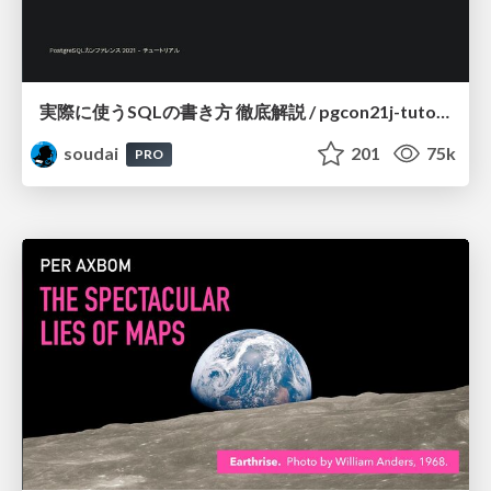
実際に使うSQLの書き方 徹底解説 / pgcon21j-tutorial
soudai
201
75k
PRO