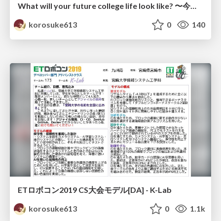
What will your future college life look like? 〜今後の大学生活をどのようにしますか？〜
korosuke613
0
140
ETロボコン2019 CS大会モデル[DA] - K-Lab
korosuke613
0
1.1k