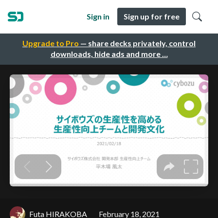
Sign in
Sign up for free
Upgrade to Pro
— share decks privately, control
downloads, hide ads and more …
Futa HIRAKOBA
February 18, 2021