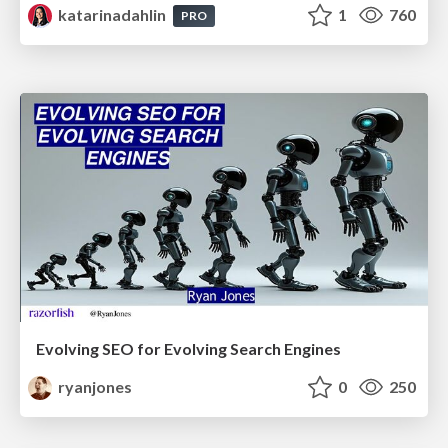
katarinadahlin
1
760
PRO
Evolving SEO for Evolving Search Engines
ryanjones
0
250