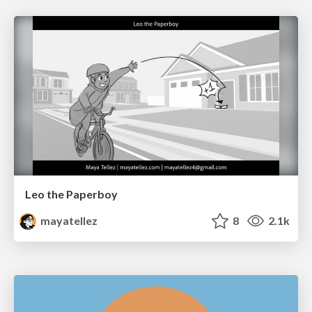
Leo the Paperboy
mayatellez
8
2.1k