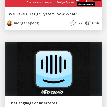
We Have a Design System, Now What?
morganepeng
55
8.2k
The Language of Interfaces