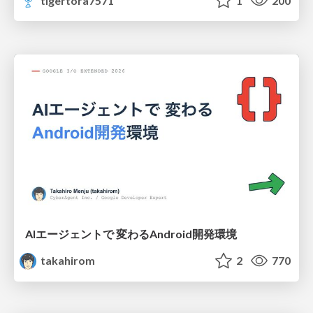
tigertora7571
1
200
AIエージェントで 変わるAndroid開発環境
takahirom
2
770