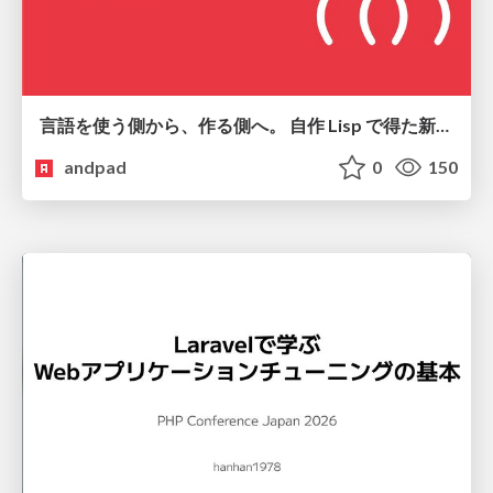
言語を使う側から、作る側へ。 自作 Lisp で得た新たな気づき。
andpad
0
150