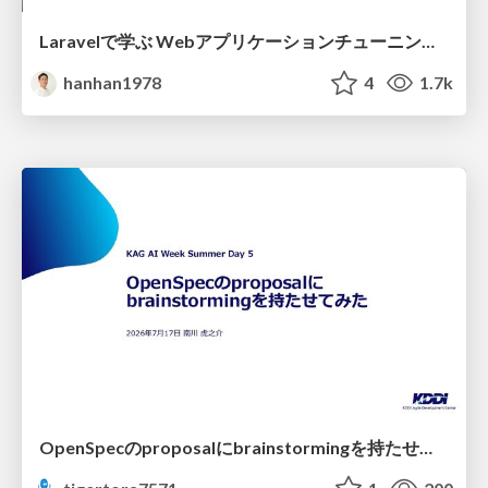
Laravelで学ぶ Webアプリケーションチューニング入門/web_application_tuning_101
hanhan1978
4
1.7k
OpenSpecのproposalにbrainstormingを持たせてみた