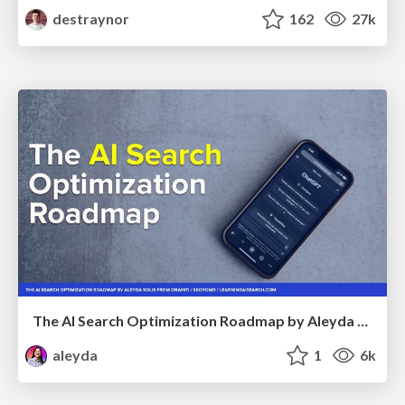
destraynor
162
27k
The AI Search Optimization Roadmap by Aleyda Solis
aleyda
1
6k