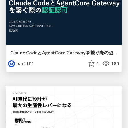
Claude CodeとAgentCore Gatewayを繋ぐ際の認証認可 / Authentication and authorization when connecting Claude Code with AgentCore Gateway
har1101
1
180