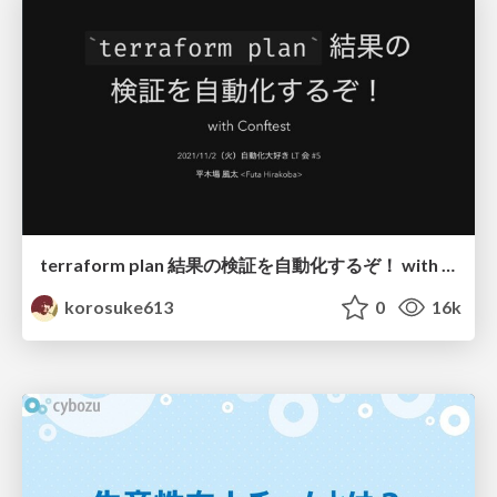
terraform plan 結果の検証を自動化するぞ！ with Conftest / Testing terraform plan with Conftest
korosuke613
0
16k