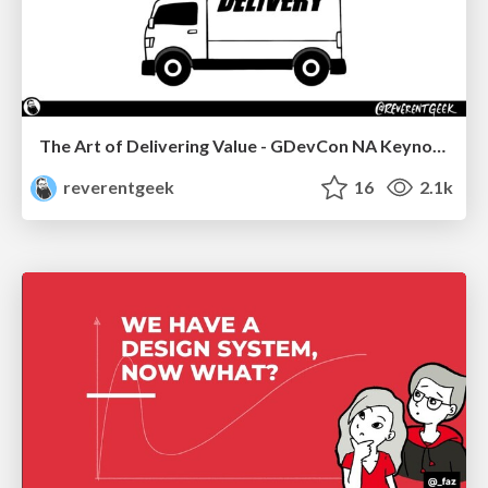
The Art of Delivering Value - GDevCon NA Keynote
reverentgeek
16
2.1k