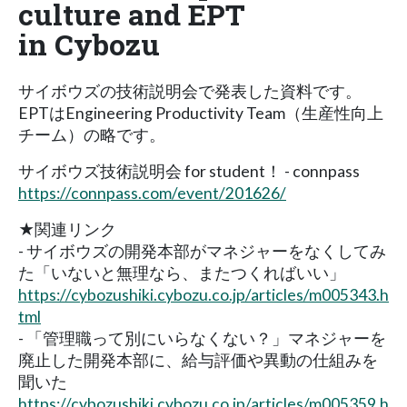
culture and EPT
in Cybozu
サイボウズの技術説明会で発表した資料です。
EPTはEngineering Productivity Team（生産性向上
チーム）の略です。
サイボウズ技術説明会 for student！ - connpass
https://connpass.com/event/201626/
★関連リンク
- サイボウズの開発本部がマネジャーをなくしてみ
た「いないと無理なら、またつくればいい」
https://cybozushiki.cybozu.co.jp/articles/m005343.h
tml
- 「管理職って別にいらなくない？」マネジャーを
廃止した開発本部に、給与評価や異動の仕組みを
聞いた
https://cybozushiki.cybozu.co.jp/articles/m005359.h