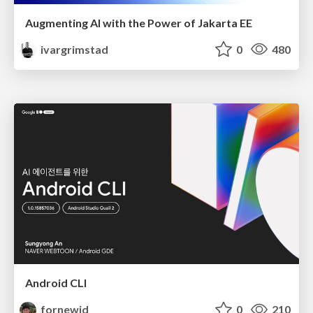
Augmenting AI with the Power of Jakarta EE
ivargrimstad
0
480
Android CLI
fornewid
0
210