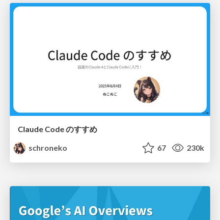
Claude Code のすすめ
schroneko
67
230k