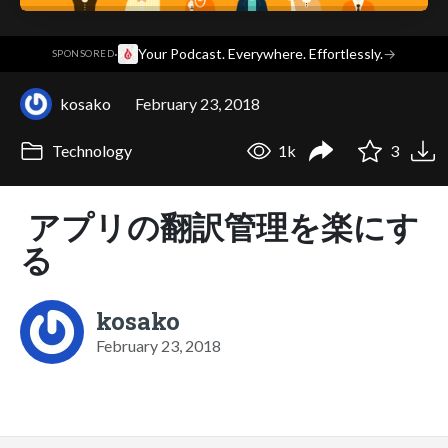
·
Your Podcast. Everywhere. Effortlessly.
→
SPONSORED
kosako
February 23, 2018
Technology
1k
3
アプリの翻訳管理を楽にす
る
kosako
February 23, 2018