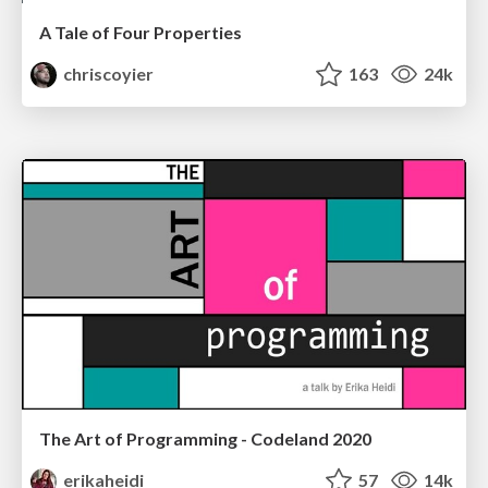
A Tale of Four Properties
chriscoyier
163
24k
The Art of Programming - Codeland 2020
erikaheidi
57
14k