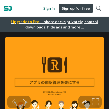
Sign in
Sign up for free
Upgrade to Pro
— share decks privately, control
downloads, hide ads and more …