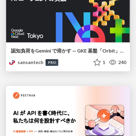
認知負荷をGemini で溶かす — GKE 基盤「Orbit」における AI エージェントの実践
sansantech
1
240
PRO