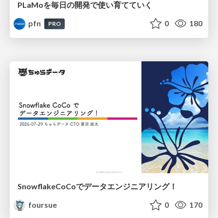
PLaMoを毎日の開発で使い育てていく
pfn
0
180
PRO
SnowflakeCoCoでデータエンジニアリング！
foursue
0
170