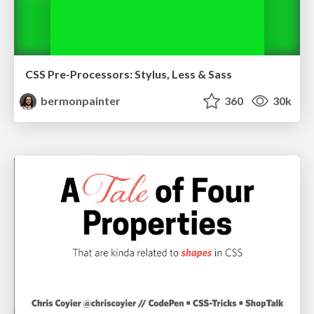
CSS Pre-Processors: Stylus, Less & Sass
bermonpainter
360
30k