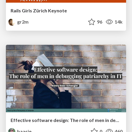
Rails Girls Zürich Keynote
gr2m
96
14k
Effective software design: The role of men in debugging patriarchy in IT @ Voxxed Days AMS
baasie
0
460