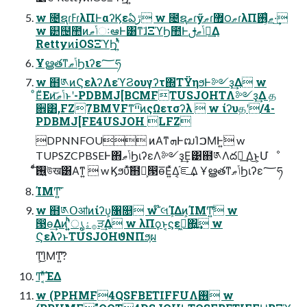
w ೔ຊɾ߳ߓɾλΠͰαʔϏεఏڙ w ೔ຊޠɾӳޠɾ޿౦ޠɾλΠޠ͕࢖͑·͢
w ୺຤಺ͷݴޠઃఆͰ͸ͳ͘ɺΞϓϦ಺Ͱݴޠࢦఆ͢Δ
RettyͷiOSΞϓϦʹ͍ͭͯ
ҰൠతͳݴޠϦιʔε؅ཧ
w ຋༁ͷϚελʔΛεϓϨουγʔτ΍ΤΫηϧͰ༻ҙ͢Δ w
ͦΕͧΕͷݴޠ͝ͱʹ-PDBMJ[BCMFTUSJOHTΛ༻ҙ͢Δ த
਎͸,FZ7BMVFͳײ͡ͷςΩετσʔλ  w ίʔυதʹ/4-
PDBMJ[FE4USJOH LFZ
DPNNFOU ͷΑ͏ͳܗͰຒΊࠐΜͰ͍͘ w
TUPSZCPBSEͰ΋ݴޠϦιʔεΛ༻ҙ͢Ε͹຋༁Λద༻͢ Δ͜ͱ͕Մೳ
ͨͩ͠࢖͍উख͸Α͘ͳ͍  w Ϗϧυͯ͠຋༁͕൓ө͞Ε͍ͯΔ͔֬ೝ͢Δ ҰൠతͳݴޠϦιʔε؅ཧ
ΊΜͲ͍͘͞
w ຋༁Օॴͷίʔυ͕৑௕ w ໊લܾΊΔͷ͕ΊΜͲ͍͘͞ w
൓ө͢Δͷʹ͍͍ͪͪ࡞ۀ͕ൃੜ͢Δ w λΠϙͱ͔ϛεى͖΍͍͢ w
ϚελʔͱTUSJOHϑΝΠϧ͕ผ
Ͳ͕͜ΊΜͲ͍͘͞?
Ͳ͏ʹ͔ͯ͠ΈΔ
w (PPHMF4QSFBETIFFUΛ࢖͏ w