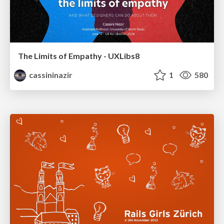
The Limits of Empathy - UXLibs8
cassininazir
1
580