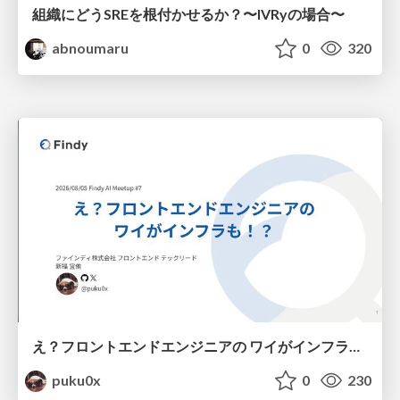
組織にどうSREを根付かせるか？〜IVRyの場合〜
abnoumaru
0
320
え？フロントエンドエンジニアの ワイがインフラも！？
puku0x
0
230