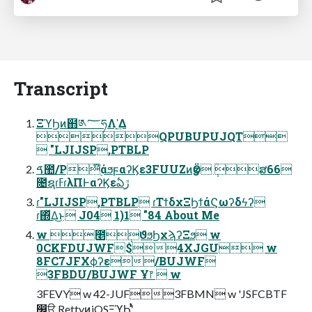
Transcript
ΞϓϦͷ຋༁؅ཧΛָʹ͢Δ
QPUBUPUJQT
 "LJIJSP,PTBLP
ࠃ಺/P໊࣮άϧϝαʔϏε3FUUZͷӡӦ ݄ؒສ66
೔ຊɾ߳ߓɾλΠͰαʔϏεఏڙ
ɾ"LJIJSP,PTBLP ɾΤϯδχΞϦϯάϚωʔδϟʔ
ɾ΍ͬͯΔ͜ͱ J04 1)1 "84 About Me
w ೥݄ϑϧϦχϡʔΞϧ w
0CKFDUJWF$4XJGU w
8FC7JFXϕʔε/BUJWF
3FBDU/BUJWF Ұ෦  w
3FEVY w 42-JUF3FBMN w 'JSFCBTF
෼ੳ RettyͷiOSΞϓϦʹ͍ͭͯ