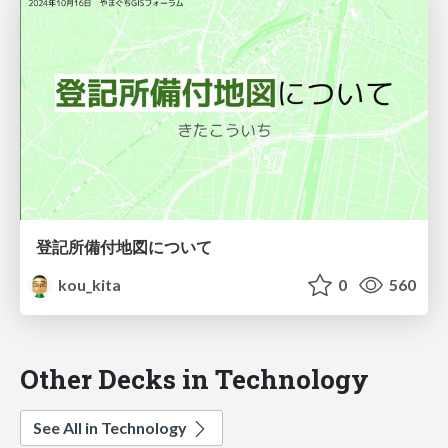
登記所備付地図について
kou_kita
0
560
Other Decks in Technology
See All in Technology