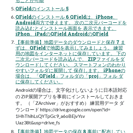
ることが可能
QFieldのインストール 5
QFieldのインストール 6 QFieldは、iPhone、
Android両方で使えます。 次の二次元バーコードを
読み込むとインストール画面を 表示できます。
iPhon、iPadのQField AndroidのQField
【事前準備】地図データのダウンロードと保存 7 ま
ずは、QFieldで地図を表示してみましょう。 練習
用の地図をインターネットに保存しています。 下の
二次元バーコードを読み込んで、 ZIPファイルをダ
ウンロードしてください。 スマートフォンのわかり
やすいフォルダに展開して 保存します。 iPhoneの
場合は、「QField」フォルダの「proj」フォル ダ
に保存してください。
Androidの場合は、文字化けしないように日本語対応
の ZIP展開アプリを事前にインストールしておきま
す。 （「ZArchiver」がおすすめ） 練習用データ ダ
ウンロード https://drive.google.com/open?id=
1HhThihLsQYTpGc9_a6oBEjvYsv
Uaz38t&usp=drive_fs
【事前準備】地図データの保存 8 事前に配布してい