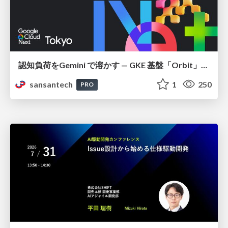
認知負荷をGemini で溶かす — GKE 基盤「Orbit」における AI エージェントの実践
sansantech
1
250
PRO