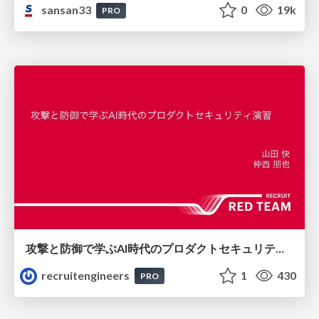
sansan33
0
19k
PRO
攻撃と防御で学ぶAI時代のプロダクトセキュリティ演習
recruitengineers
1
430
PRO