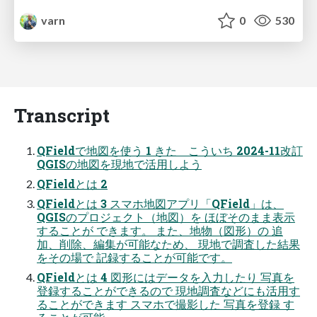
varn
0
530
Transcript
QFieldで地図を使う 1 きた こういち 2024-11改訂
QGISの地図を現地で活用しよう
QFieldとは 2
QFieldとは 3 スマホ地図アプリ「QField」は、
QGISのプロジェクト（地図）を ほぼそのまま表示
することが できます。 また、地物（図形）の 追
加、削除、編集が可能なため、 現地で調査した結果
をその場で 記録することが可能です。
QFieldとは 4 図形にはデータを入力したり 写真を
登録することができるので 現地調査などにも活用す
ることができます スマホで撮影した 写真を登録 す