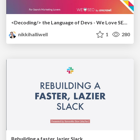
<Decoding/> the Language of Devs - We Love SEO 2024
nikkihalliwell
1
280
Rebuilding a faster, lazier Slack