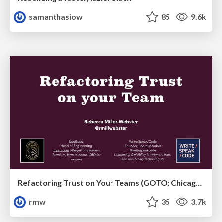
samanthasiow
85
9.6k
Refactoring Trust on Your Teams (GOTO; Chicago 2020)
rmw
35
3.7k