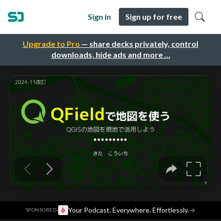
Sign in
Sign up for free
Upgrade to Pro
— share decks privately, control
downloads, hide ads and more …
·
Your Podcast. Everywhere. Effortlessly.
→
SPONSORED