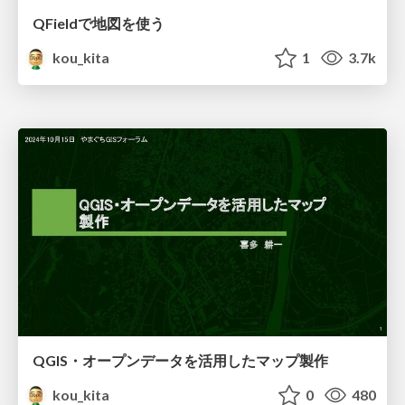
QFieldで地図を使う
kou_kita
1
3.7k
QGIS・オープンデータを活用したマップ製作
kou_kita
0
480