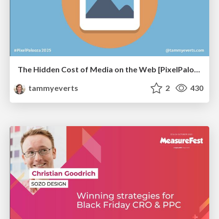
The Hidden Cost of Media on the Web [PixelPalooza 2025]
tammyeverts
2
430