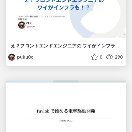
え？フロントエンドエンジニアの ワイがインフラも！？
puku0x
0
290