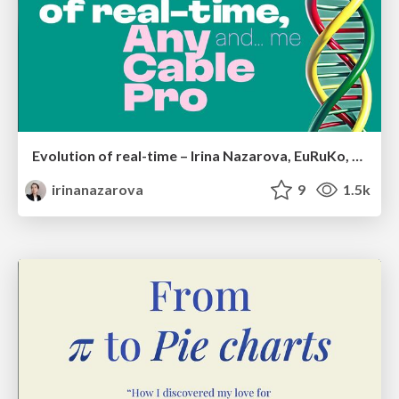
Evolution of real-time – Irina Nazarova, EuRuKo, 2024
irinanazarova
9
1.5k