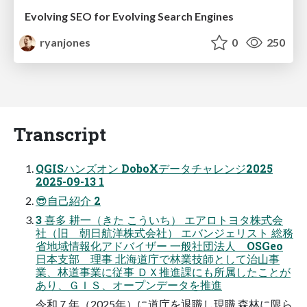
Evolving SEO for Evolving Search Engines
ryanjones
0
250
Transcript
QGISハンズオン DoboXデータチャレンジ2025
2025-09-13 1
😎自己紹介 2
3 喜多 耕一（きた こういち） エアロトヨタ株式会
社（旧 朝日航洋株式会社） エバンジェリスト 総務
省地域情報化アドバイザー 一般社団法人 OSGeo
日本支部 理事 北海道庁で林業技師として治山事
業、林道事業に従事 ＤＸ推進課にも所属したことが
あり、ＧＩＳ、オープンデータを推進
令和７年（2025年）に道庁を退職し現職 森林に限ら