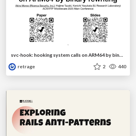
svc-hook: hooking system calls on ARM64 by binary rewriting
retrage
2
440