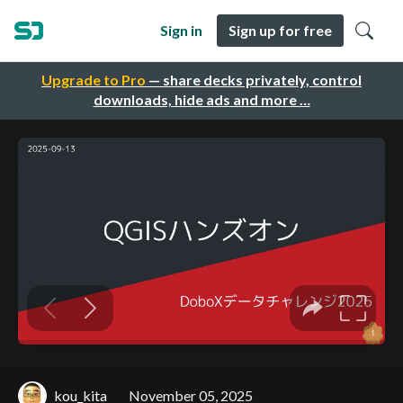
Sign in
Sign up for free
Upgrade to Pro
— share decks privately, control
downloads, hide ads and more …
kou_kita
November 05, 2025