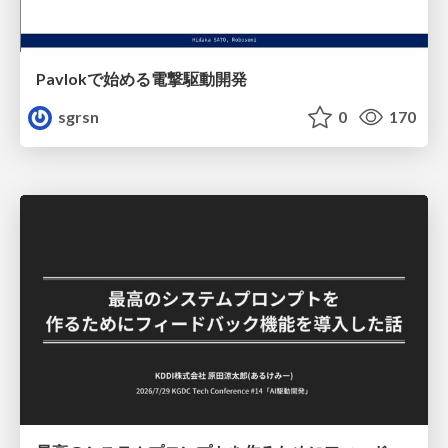
Pavlokで始める電撃駆動開発
sgrsn
0
170