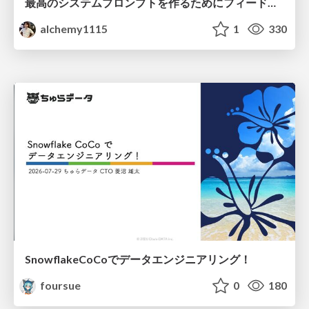
最高のシステムプロンプトを作るためにフィードバック機能を導入した話
alchemy1115
1
330
SnowflakeCoCoでデータエンジニアリング！
foursue
0
180