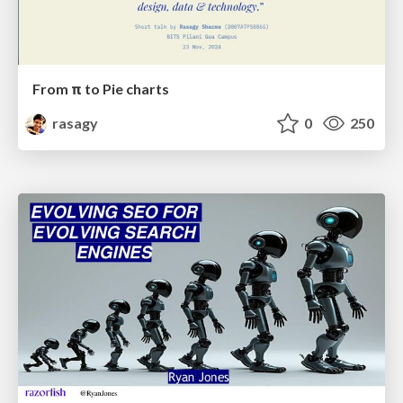
From π to Pie charts
rasagy
0
250