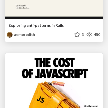
Exploring anti-patterns in Rails
aemeredith
3
450