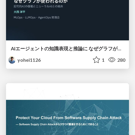
AIエージェントの知識表現と推論に なぜグラフが使われるのか - 記号的AIの復権とニューラルAIとの統合
yohei1126
1
280