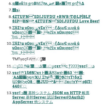
ຊ೔ͷΰʔϧ ࣦഊ͔ΒֶΜٕͩज़ͷڞ༗ ๻ͷ৘ใऩर ࣦഊʹ͍ͭͯߟ͑Δ
஫ҙࣄ߲
4ZTUFN"SDIJUFDU +BWB !T@LP[BLF
8IPBN* 4ZTUFN"SDIJUFDU Love Beer!
ΞδΣϯμ υΩοʂೖྗνΣοΫ͕ ࿙Ε͍ͯΔʂʁЄ ʉɻʉů ů
υΩοʂը໘͕ͱͬͯ΋ ஗͍Ͱ͢ ʀ㱼ʀ υΩοʂγεςϜ͕
͘͢͝ɾɾɾେ͖͍Ͱ͢
ΞδΣϯμ υΩοʂೖྗνΣοΫ͕ ࿙Ε͍ͯΔʂʁЄ ʉɻʉů ů
υΩοʂը໘͕ͱͬͯ΋ ஗͍Ͱ͢ ʀ㱼ʀ υΩοʂγεςϜ͕
͘͢͝ɾɾɾେ͖͍Ͱ͢
ͲΜͳγεςϜΛ ։ൃ͔ͨͬͯ͠࿩
։ൃظؒ ཁ݅ఆٛʹ̍೥ ઃܭʹ̍೥ ։ൃɾςετʹϲ݄ ͳ͕ʔʔʔʔ͍γεςϜઃܭ
γεςϜཁ݅ 1$ϑΝʔετ Ͱ΋ɺλϒϨοτͰ΋࢖༻ 63-
ʹΑΔ௚઀ը໘ભҠՄ Ξϯυืूͯ͠΋͜ͳ͍ϑϩϯτΤϯδχΞ
ϢʔβϏϦςΟ޲্ 8JUI*& Ϩεϙϯγϒ σβΠϯ
440ೝূ
γεςϜߏ੒ 基幹システム JSON on HTTP 帳票
Server 基幹Server 認証Server(OAuth2)
AppServer 他システム