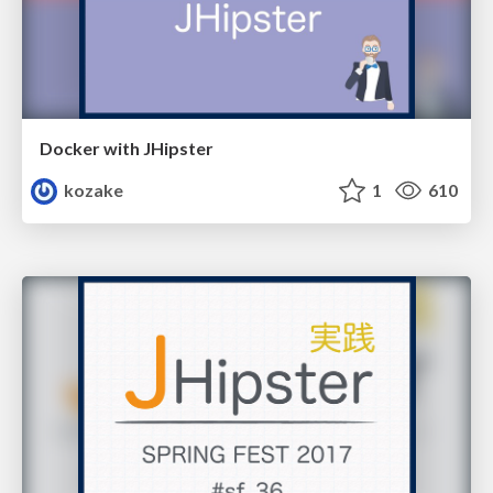
Docker with JHipster
kozake
1
610