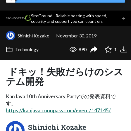
SiteGround - Reliable hosting with speed,
·
→
SPONSORED
security, and support you can count on.
Shinichi Kozake
November 30, 2019
Technology
890
1
ドキッ！失敗だらけのシス
テム開発
KanJava 10th Anniversary Partyでの発表資料で
す。
https://kanjava.connpass.com/event/147145/
Shinichi Kozake