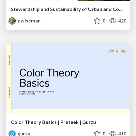
Stewardship and Sustainability of Urban and Community Forests
pwiseman
0
420
Color Theory Basics | Prateek | Gurzu
gurzu
0
410