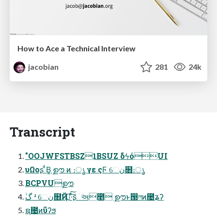
How to Ace a Technical Interview
jacobian
281
24k
Transcript
"OOJWFSTBSZ1BSUZ ؔδϟόUI
υΩοʂ ͩΒ͚ ࣦഊ ͷ ։ൃ γε ςϜ େن໛։ൃ
BCPVUࣦഊ
ۙگ ʴ େن໛Ҋ݅ͱ֨ಆͯ͠·ͨ͠ʂ ۤઅ೥ ࣦഊͱ൓লͷ೔ʑʔ
ຊ೔ͷΰʔϧ