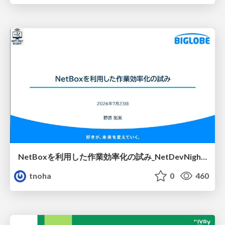
NetBoxを利用した作業効率化の試み_NetDevNight4
tnoha
0
460