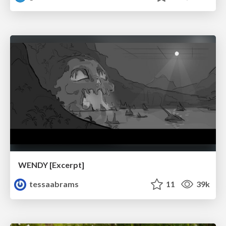
WENDY [Excerpt]
tessaabrams
11
39k