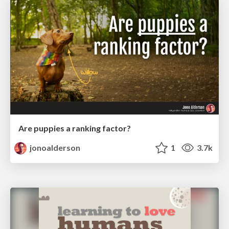
Are puppies a ranking factor?
jonoalderson
1
3.7k