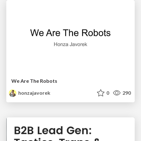
We Are The Robots
honzajavorek
0
290