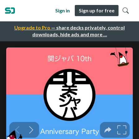
Sign in
Sign up for free
Upgrade to Pro
— share decks privately, control
downloads, hide ads and more …