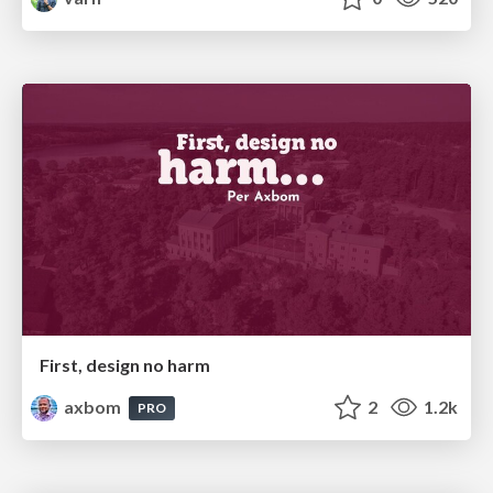
First, design no harm
axbom
2
1.2k
PRO