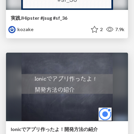
実践JHipster #jsug #sf_36
kozake
2
7.9k
Ionicでアプリ作ったよ！開発方法の紹介