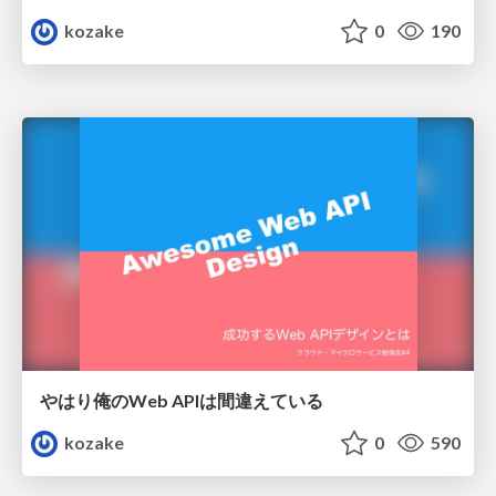
kozake
0
190
やはり俺のWeb APIは間違えている
kozake
0
590