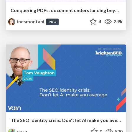
Conquering PDFs: document understanding beyond plain text
inesmontani
4
2.9k
PRO
The SEO identity crisis: Don't let AI make you average
varn
0
520