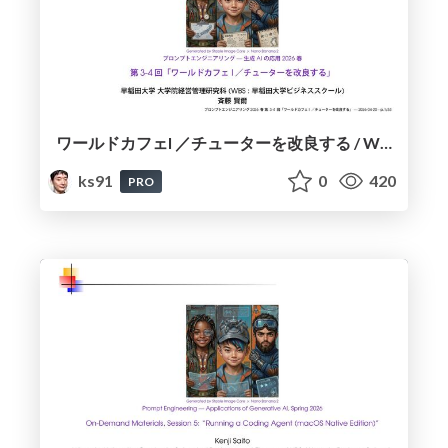
ワールドカフェI ／チューターを改良する / World Café I and Improving the Tutors
ks91
0
420
PRO