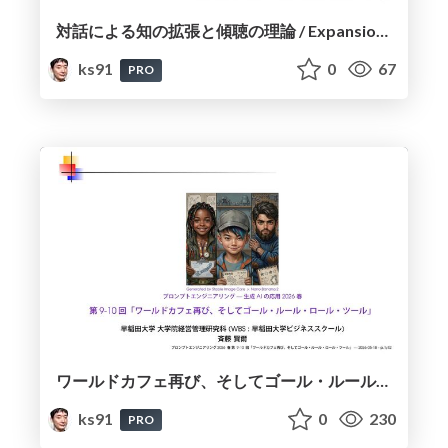
対話による知の拡張と傾聴の理論 / Expansion of Knowledge Through Dialogue and the Theory of Active Listening
ks91
0
67
PRO
ワールドカフェ再び、そしてゴール・ルール・ロール・ツール / World Café Revisited, and the Goals-Rules-Roles-Tools
ks91
0
230
PRO