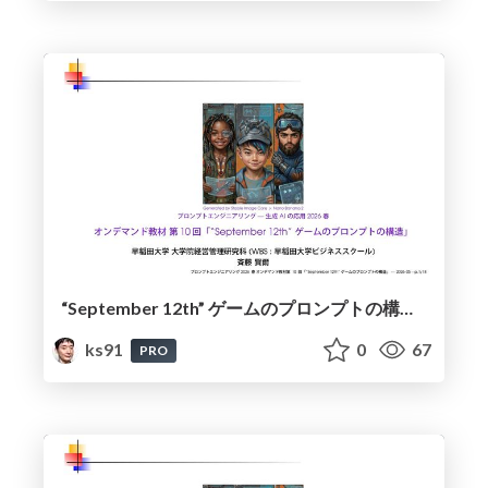
“September 12th” ゲームのプロンプトの構造 / The Structure of the "September 12th" Game Prompt
ks91
0
67
PRO