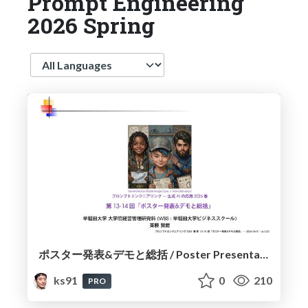
Prompt Engineering
2026 Spring
Language
ポスター発表&デモと総括 / Poster Presentations & Demonstrations and Summary
ks91
0
210
PRO