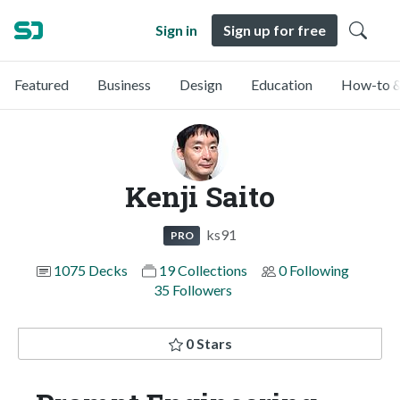
Sign in
Sign up for free
Featured
Business
Design
Education
How-to &
Kenji Saito
ks91
PRO
1075 Decks
19 Collections
0 Following
35 Followers
0 Stars