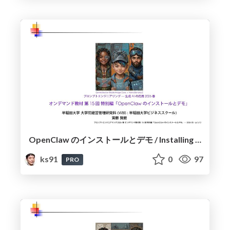
OpenClaw のインストールとデモ / Installing and Demonstrating OpenClaw
ks91
0
97
PRO