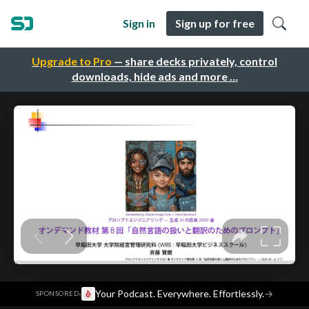
Sign in
Sign up for free
Upgrade to Pro
— share decks privately, control
downloads, hide ads and more …
·
Your Podcast. Everywhere. Effortlessly.
→
SPONSORED