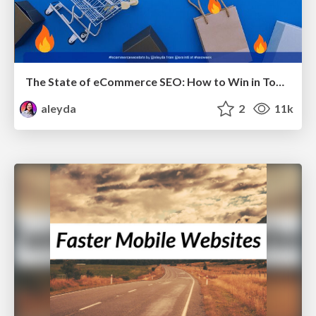
The State of eCommerce SEO: How to Win in Today's Products SERPs - #SEOweek
aleyda
2
11k