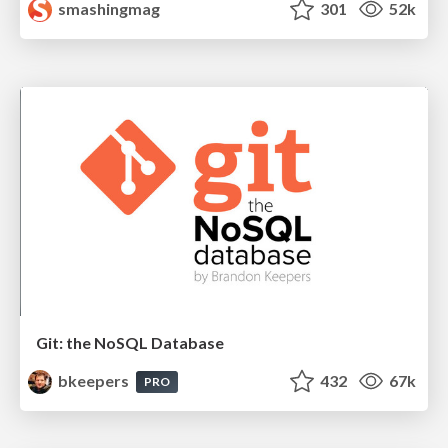
smashingmag
301
52k
Git: the NoSQL Database
bkeepers
432
67k
PRO