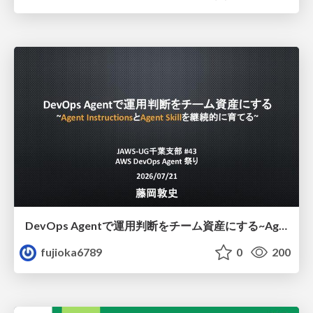
DevOps Agentで運用判断をチーム資産にする ~Agent InstructionsとAgent Skillを継続的に育てる~
fujioka6789
0
200