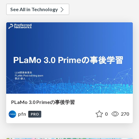
See All in Technology
PLaMo 3.0 Primeの事後学習
pfn
0
270
PRO