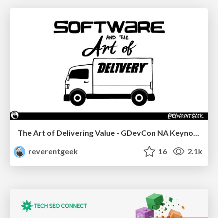
The Art of Delivering Value - GDevCon NA Keynote
reverentgeek
16
2.1k