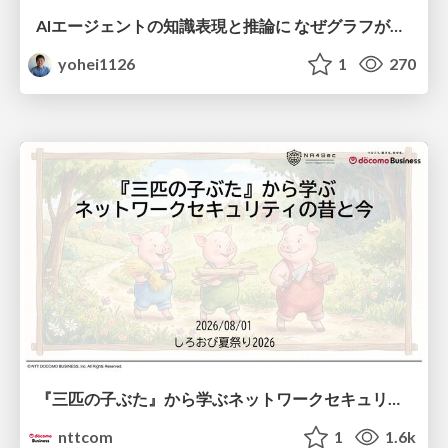
AIエージェントの知識表現と推論に なぜグラフが使われるのか - 記号的AIの復権とニューラルAIとの統合
yohei1126
1
270
『三匹の子ぶた』から学ぶネットワークセキュリティの昔と今 / Network Security: Then and Now Through the Lens of The Three Little Pigs
nttcom
1
1.6k