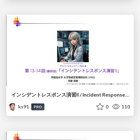
インシデントレスポンス演習II / Incident Response Exercise II
ks91
0
110
PRO