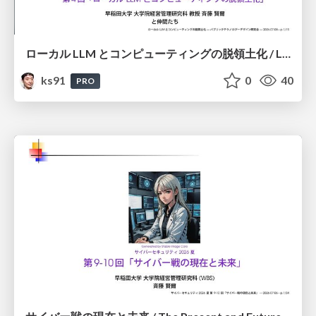
ローカル LLM とコンピューティングの脱領土化 / Local LLMs and Deterritorialization of Computing
ks91
0
40
PRO