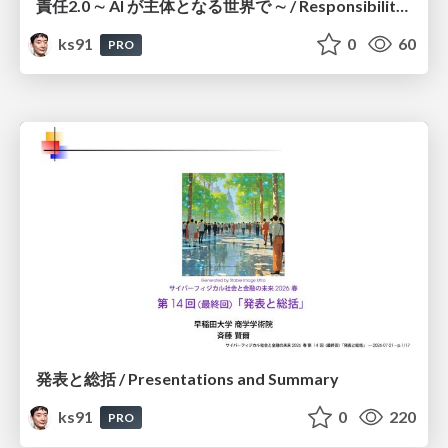
責任2.0 ∼ AI が主体となる世界で ∼ / Responsibility 2.0: In a World Where AI Takes Responsibilities
ks91
0
60
PRO
発表と総括 / Presentations and Summary
ks91
0
220
PRO