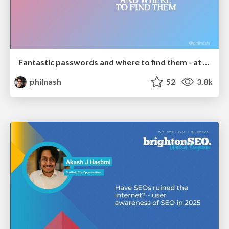
Fantastic passwords and where to find them - at NoRuKo
philnash
52
3.8k