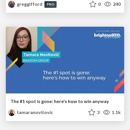
greggifford
0
240
PRO
The #1 spot is gone: here's how to win anyway
tamaranovitovic
3
1.1k