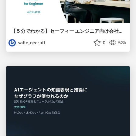
【５分でわかる】セーフィー エンジニア向け会社紹介
safie_recruit
0
53k