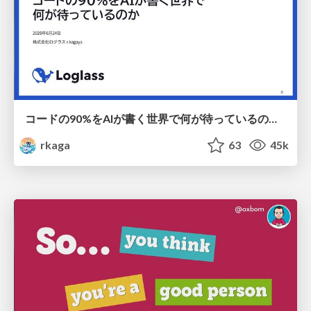
コードの90%をAIが書く世界で何が待っているのか / What awaits us in a world where 90% of the code is written by AI
rkaga
63
45k