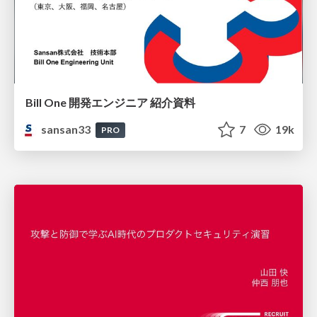
Bill One 開発エンジニア 紹介資料
sansan33
7
19k
PRO