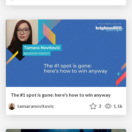
The #1 spot is gone: here's how to win anyway
tamaranovitovic
3
1.1k