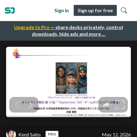
Sign in
Sign up for free
Upgrade to Pro
— share decks privately, control
downloads, hide ads and more …
Kenji Saito
May 12, 2026
PRO