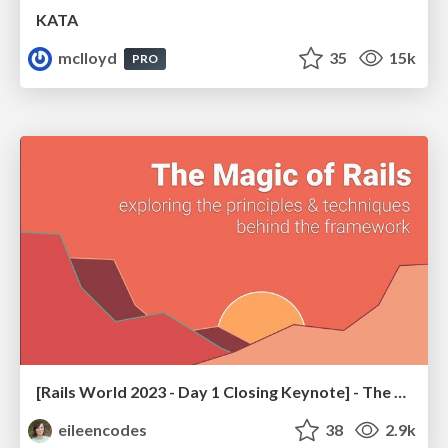
KATA
mclloyd
35
15k
PRO
[Rails World 2023 - Day 1 Closing Keynote] - The Magic of Rails
eileencodes
38
2.9k