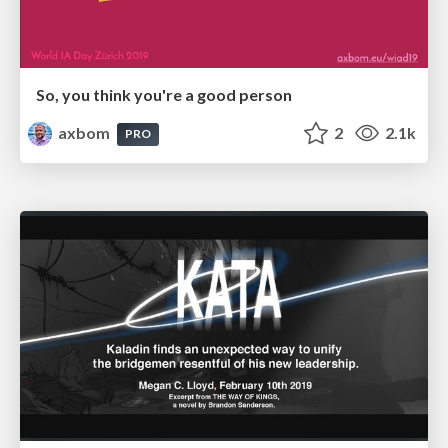
So, you think you're a good person
axbom
2
2.1k
PRO