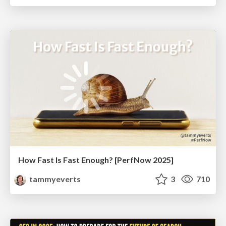
How Fast Is Fast Enough? [PerfNow 2025]
tammyeverts
3
710