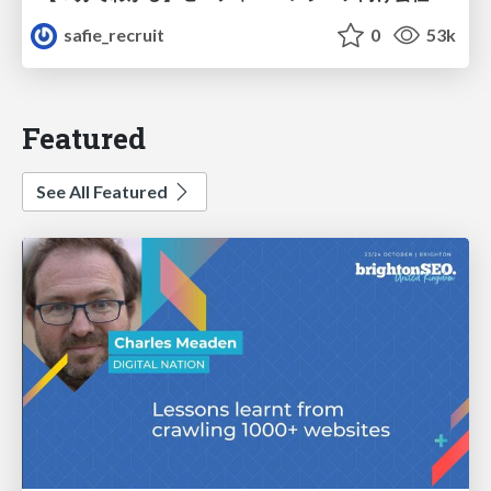
safie_recruit
0
53k
Featured
See All Featured