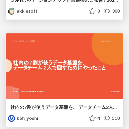
akkiesoft
0
300
社内の7割が使うデータ基盤を、 データチーム2人で回すためにやったこと
koh_yoshi
4
510