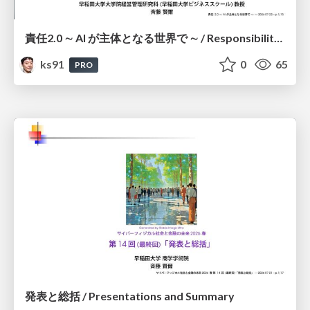
責任2.0 ∼ AI が主体となる世界で ∼ / Responsibility 2.0: In a World Where AI Takes Responsibilities
ks91
0
65
PRO
発表と総括 / Presentations and Summary