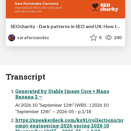
SEOcharity - Dark patterns in SEO and UX: How to avoid them and build a more ethical web
sarafernandez
0
240
Transcript
Generated by Stable Image Core × Nano
Banana 2 —
AI 2026 10 “September 12th” (WBS : ) 2026 10
“September 12th” — 2026-05 – p.1/18
https://speakerdeck.com/ks91/collections/pr
ompt-engineering-2026-spring 2026 10