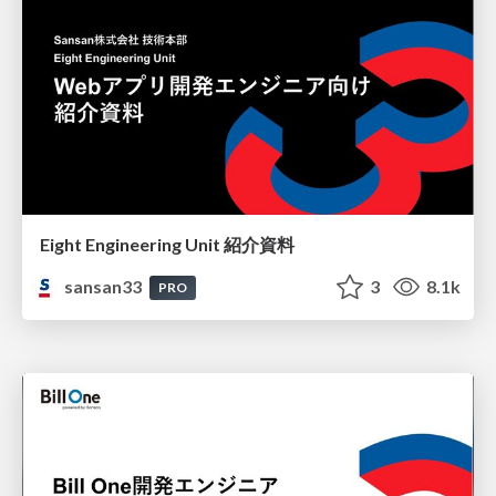
Eight Engineering Unit 紹介資料
sansan33
3
8.1k
PRO