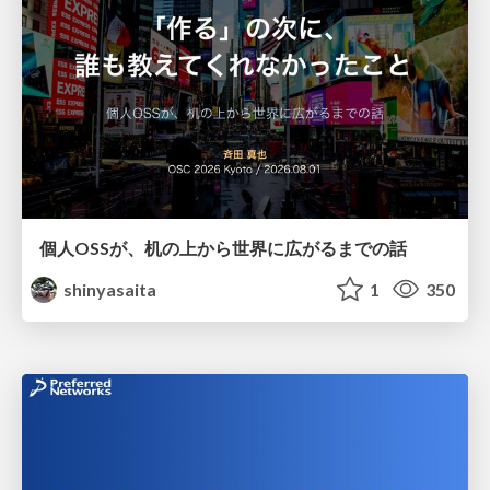
個人OSSが、机の上から世界に広がるまでの話
shinyasaita
1
350