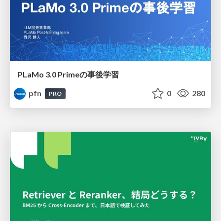
PLaMo 3.0 Primeの事後学習
pfn
0
280
PRO