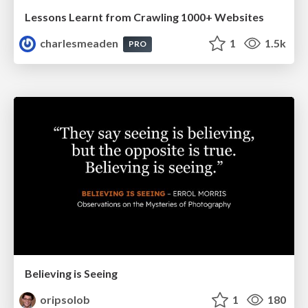
Lessons Learnt from Crawling 1000+ Websites
charlesmeaden
1
1.5k
PRO
Believing is Seeing
oripsolob
1
180