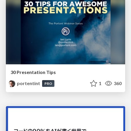
30 Presentation Tips
portentint
1
360
PRO