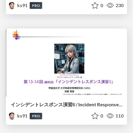
ks91
0
230
PRO
インシデントレスポンス演習II / Incident Response Exercise II
ks91
0
110
PRO