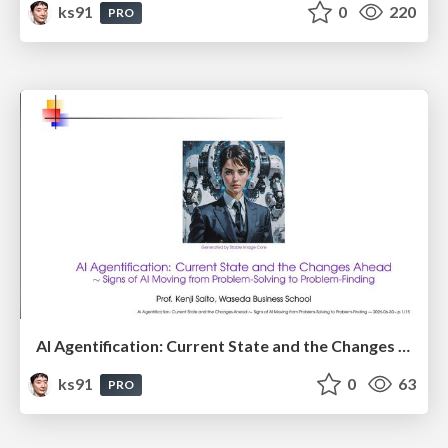
ks91
0
220
PRO
AI Agentification: Current State and the Changes Ahead
ks91
0
63
PRO