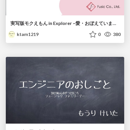
実写版モクえもん in Explorer ~愛・おぼえていますか~
ktam1219
0
380