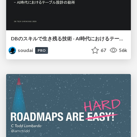
DBのスキルで生き残る技術 - AI時代におけるテーブル設計の勘所
soudai
67
56k
PRO