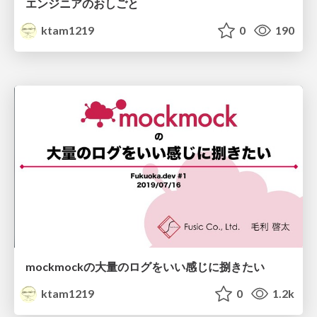
エンジニアのおしごと
ktam1219
0
190
mockmockの大量のログをいい感じに捌きたい
ktam1219
0
1.2k