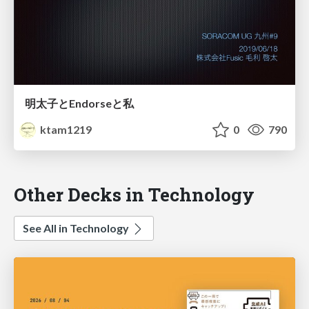
明太子とEndorseと私
ktam1219
0
790
Other Decks in Technology
See All in Technology