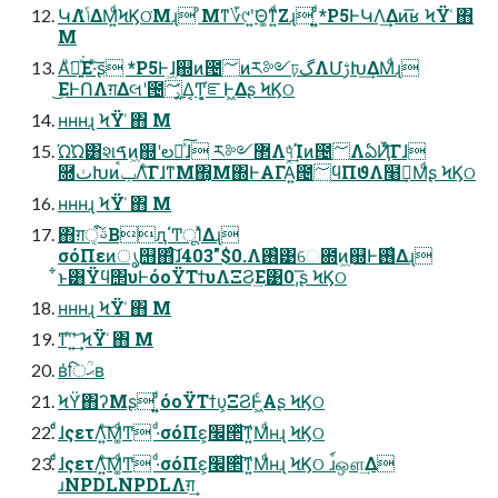
ԿΛݴͬͯΔΜ͍ͩϞϏଠ͘Μɻ ͦΜͳ؆୯ʹ͍͘Θ͚ͳ͍ͩΖɻ ͍͍ͩͨ*P5ͰԿΛ͢Δͷ͞ʁ ϞΫ ͑΋
Μ
Αͧ͘ฉ͍ͯ͘Ε·ͨ͠ʂ *P5Ͱɺۭ͖஍ͷ౔؅ͷར༻ঢ়گΛՄࢹԽ͢ΔΜͩɻ
͜ΕͰՈΛग़Δલʹ౔؅͕ۭ͍͍ͯΔ͔Ͳ͏͔͕֬ೝͰ͖Δʂ ϞϏଠ
ʜʜʜɻ ϞΫ ͑΋ Μ
Ώ͘Ώ͘͸શࠃͷۭ͖஍ʹల։ͯ͠ɺ ར༻܏޲Λ୳͓ͬͯ͢͢Ίͷ౔؅ΛఏҊͨ͠Γɺ
࿝ٺԽͷݕࠪΛͨ͠ΓɺͳΜ΍͔Μ΍ͰΑΓΑ͍౔؅ϥΠϑΛ໨ࢦ͢Μͩʂ ϞϏଠ
ʜʜʜɻ ϞΫ ͑΋ Μ
΋͏ग़ࢿऀ͔Βԯ΄ͲूΊͯΔɻ
σόΠεͷൃ஫΋ͨ͠͠ɺ403"$0.Λ࢖͑͹େ఍ͷۭ͖஍Ͱ࢖͑Δɻ
͋ͱ͸Ϋϥ΢υͰόοΫΤϯυΛΞϨ͢Ε͹0,͞ʂ ϞϏଠ
ʜʜʜɻ ϞΫ ͑΋ Μ
ͳʹ͛ʹ͍͢͝ ϞΫ ͑΋ Μ
ʙ̍िؒޙʙ
ϞΫ͑΋ʔΜʂ ͍͍ͩͨόοΫΤϯυ͕ΞϨͰ͖ͨΑʂ ϞϏଠ
ͨͩɺςετΛ͍ͨ͠Μ͚ͩͲ ·ͩσόΠε͕׬੒ͯ͠ͳ͍Μͩʜɻ ϞϏଠ
ͨͩɺςετΛ͍ͨ͠Μ͚ͩͲ ·ͩσόΠε͕׬੒ͯ͠ͳ͍Μͩʜɻ ϞϏଠ ɹ์ஔ͢Δ
ɹNPDLNPDLΛग़͢