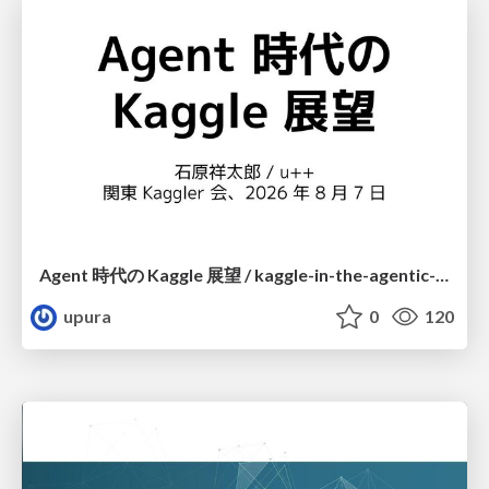
Agent 時代の Kaggle 展望 / kaggle-in-the-agentic-era
upura
0
120