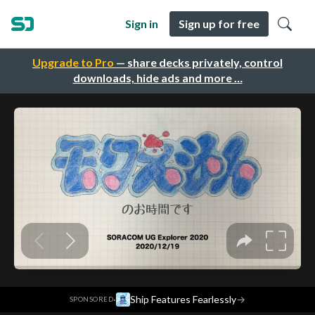
Sign in
Sign up for free
Upgrade to Pro
— share decks privately, control
downloads, hide ads and more …
·
Ship Features Fearlessly
→
SPONSORED