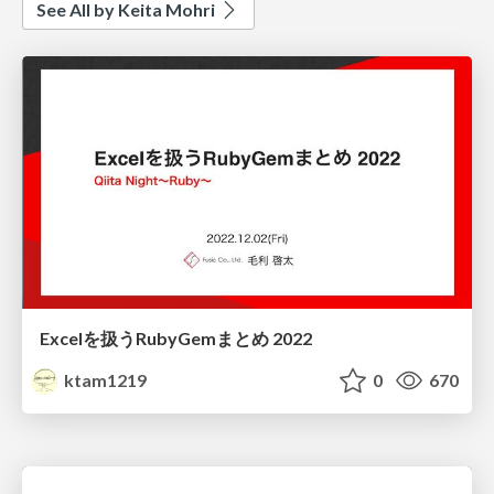
See All by Keita Mohri
Excelを扱うRubyGemまとめ 2022
ktam1219
0
670