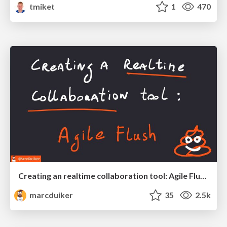
tmiket
1
470
Creating an realtime collaboration tool: Agile Flush - .NET Oxford
marcduiker
35
2.5k