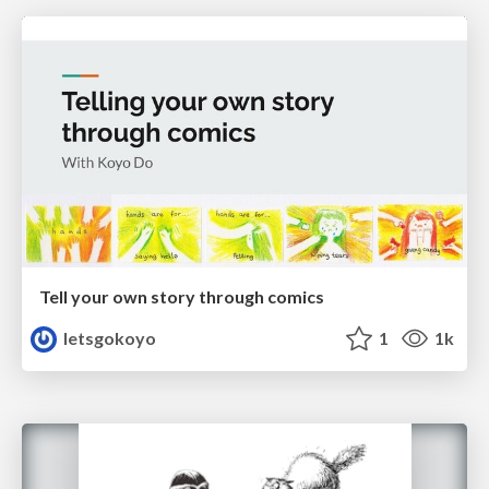
Tell your own story through comics
letsgokoyo
1
1k