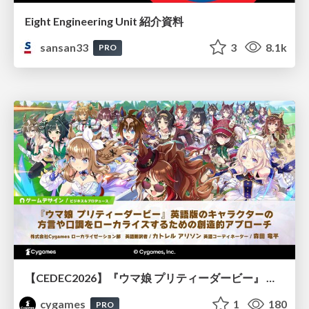
Eight Engineering Unit 紹介資料
sansan33
3
8.1k
PRO
【CEDEC2026】『ウマ娘 プリティーダービー』 英語版のキャラクターの方言や口調をローカライズするための創造的アプローチ
cygames
1
180
PRO