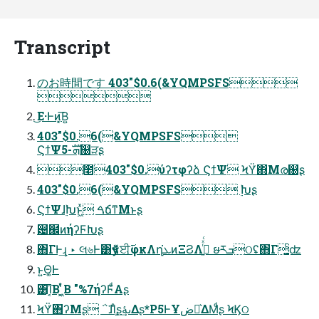
Transcript
のお時間です 403"$0.6(&YQMPSFS

͜Ε·Ͱͷ͓͞Β͍
403"$0.6(&YQMPSFS
ϚϯΨܗࣜ-5஀ੜʂ
೥403"$0.ύʔτφʔձ ϚϯΨ ϞΫ͑΋Μര஀ʂ
403"$0.6(&YQMPSFS ࣮ࣸԽʂ
ϚϯΨɺ࣮ࣸԽͱ͖ͯ ࠓճͳΜͱʂ
଴๬ͷήʔϜԽʂ
΋͏ΓͰ͢ɻ ‣ લ৬Ͱ͸ӳࠃਈ͕࢜φκΛղ͘ܥͷΞϨΛ࡞͍ͬͯͨ ໟརܒଠʢ΋͏Γ͚͍ͨʣ
ͱ͍͏Θ͚Ͱ
͸͡Ί͔Β ͖͔ͭͮΒ "%7ήʔϜͩΑʂ
ϞΫ͑΋ʔΜʂ ΅͘ɺܾΊͨʂىۀ͢Δʂ*P5ͰҰض༲͛ΔΜͩʂ ϞϏଠ