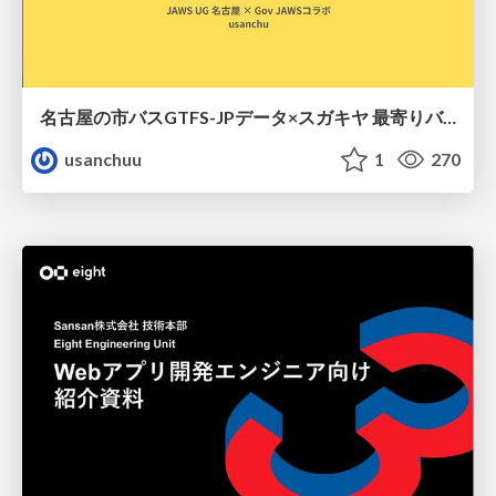
名古屋の市バスGTFS-JPデータ×スガキヤ 最寄りバス停検索をAmazon ElastiCache Serverless for Valkeyで最適化する
usanchuu
1
270