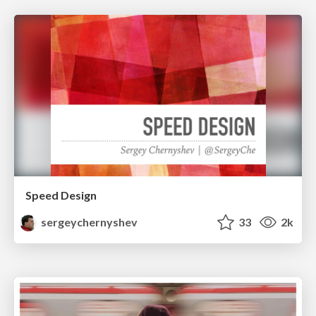
Speed Design
sergeychernyshev
33
2k