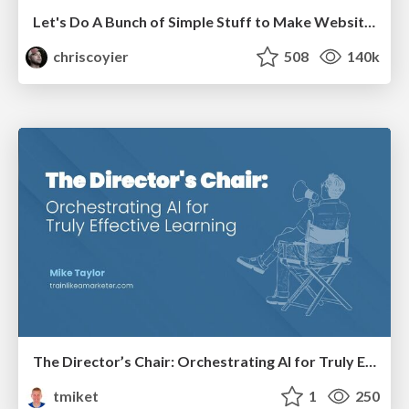
Let's Do A Bunch of Simple Stuff to Make Websites Faster
chriscoyier
508
140k
The Director’s Chair: Orchestrating AI for Truly Effective Learning
tmiket
1
250