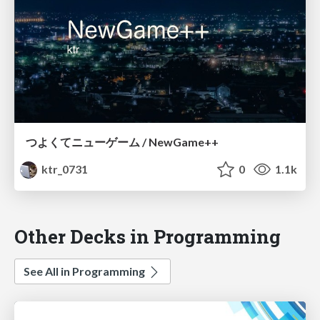
つよくてニューゲーム / NewGame++
ktr_0731
0
1.1k
Other Decks in Programming
See All in Programming