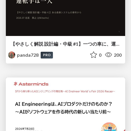
【やさしく解説 設計編・中級 #1】一つの車に、運転手は一人 ～ある倉庫システムの事例から～
panda728
0
200
PRO