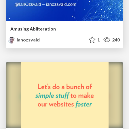
Amusing Abliteration
ianozsvald
1
240