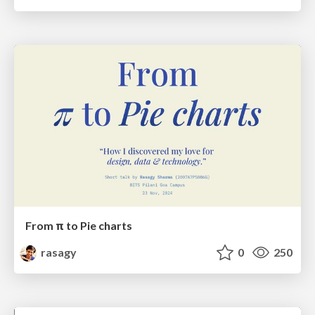
From π to Pie charts
rasagy
0
250