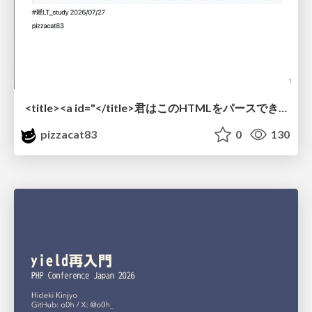
<title><a id="</title>君はこのHTMLをパースできるか"></a></title> #雑LT_study
pizzacat83
0
130