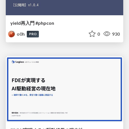
yield再入門 #phpcon
o0h
0
930
PRO