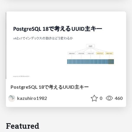
PostgreSQL 18で考えるUUID主キー
kazuhiro1982
0
460
Featured