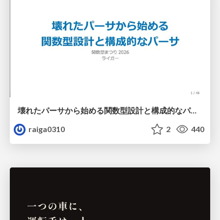
壊れたパーサから始める関数型設計と構成的なパーサ #fp_matsuri
raiga0310
2
440