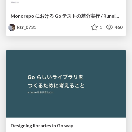
Monorepo における Go テストの差分実行 / Running Differential Go Tests in a Monorepo
ktr_0731
1
460
Designing libraries in Go way