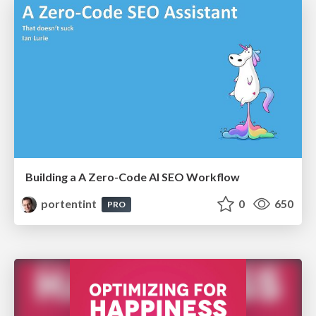
Building a A Zero-Code AI SEO Workflow
portentint
0
650
PRO