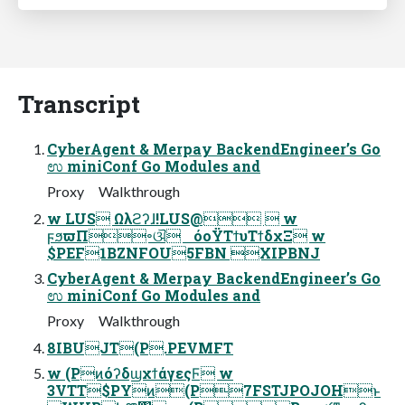
Transcript
CyberAgent & Merpay BackendEngineer’s Go
ಉ miniConf Go Modules and
Proxy Walkthrough
w LUS Ωλϩʔɺ!LUS@  w
ϝϧϖΠ৽ଔ όοΫΤϯυΤϯδχΞ w
$PEF1BZNFOU5FBN XIPBNJ
CyberAgent & Merpay BackendEngineer’s Go
ಉ miniConf Go Modules and
Proxy Walkthrough
8IBUJT(P.PEVMFT
w (PͷόʔδϣχϯάγεςϜ w
3VTT$PYͷ(P7FSTJPOJOHͱ