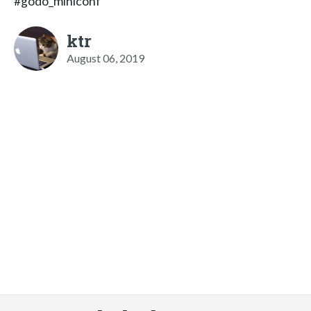
#godo_miniconf
ktr
August 06, 2019