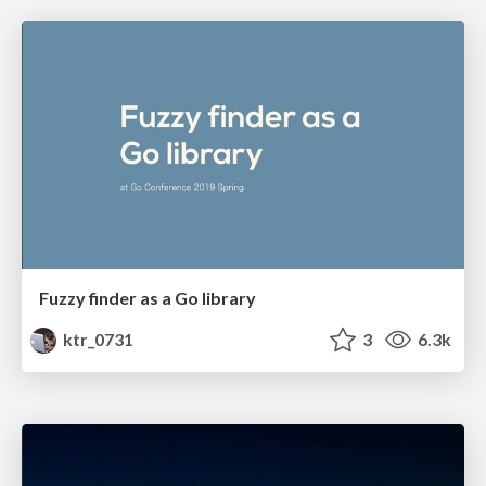
Fuzzy finder as a Go library
ktr_0731
3
6.3k