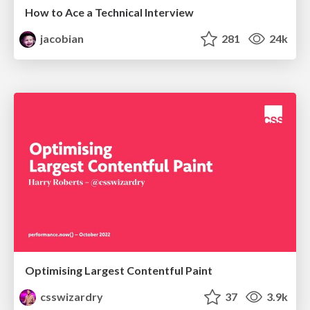
How to Ace a Technical Interview
jacobian
281
24k
Optimising Largest Contentful Paint
csswizardry
37
3.9k