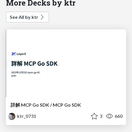
More Decks by ktr
See All by ktr
詳解 MCP Go SDK / MCP Go SDK
ktr_0731
3
660