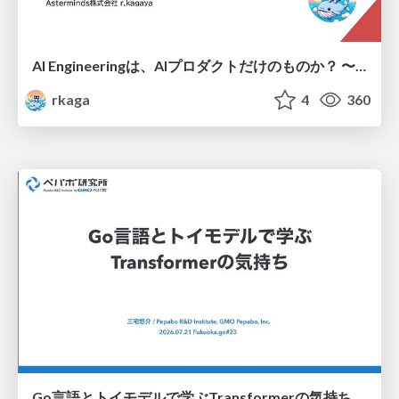
AI Engineeringは、AIプロダクトだけのものか？ 〜AIがソフトウェアを作る時代の新しい当たり前〜 / No AI in your product. AI Engineering in your development.
rkaga
4
360
Go言語とトイモデルで学ぶTransformerの気持ち / fukuokago23-transformer