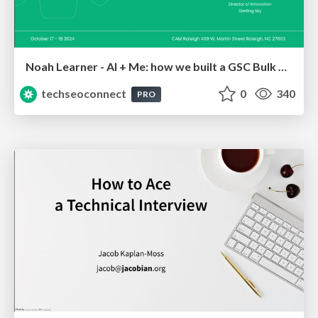
Noah Learner - AI + Me: how we built a GSC Bulk Export data pipeline
techseoconnect
0
340
PRO