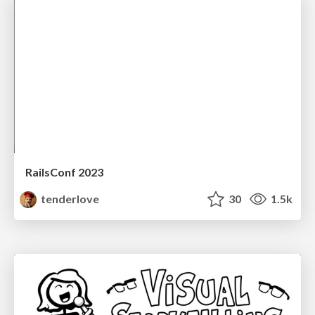
RailsConf 2023
tenderlove
30
1.5k