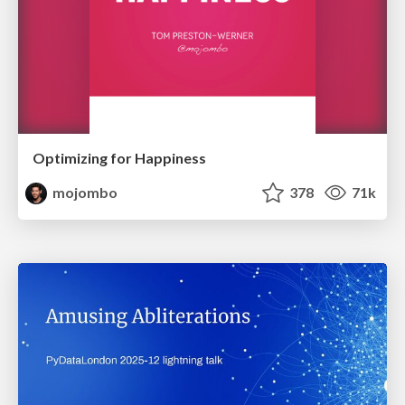
Optimizing for Happiness
mojombo
378
71k