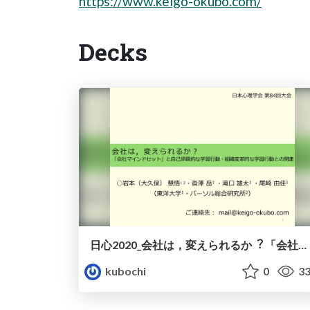
https://www.keigo-okubo.com/
Decks
日心2020_会社は，変えられるか︖ 「会社マインドセット」と⾃⼰研鑽的な学習⾏動・組織変⾰的な学習⾏動との関連
kubochi
0
33