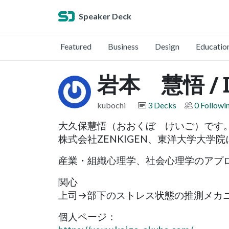
Speaker Deck
Featured
Business
Design
Educatio
岩本 慧悟 / I
kubochi
3 Decks
0 Followi
大久保慧悟（おおくぼ けいご）です
株式会社ZENKIGEN、東洋大学大学
産業・組織心理学、社会心理学のアプ
関心
上司→部下のストレス状態の推測メカ
個人ページ：