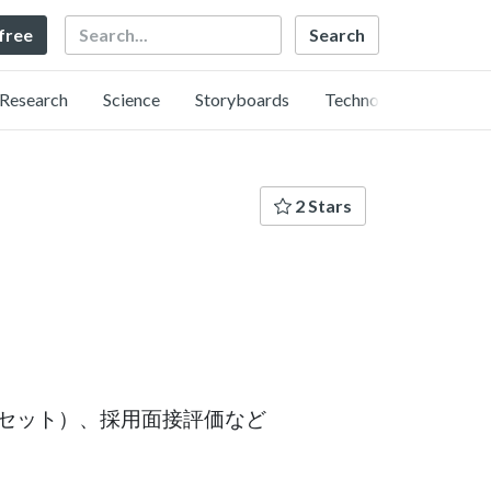
Search
 free
Research
Science
Storyboards
Technology
2 Stars
セット）、採用面接評価など