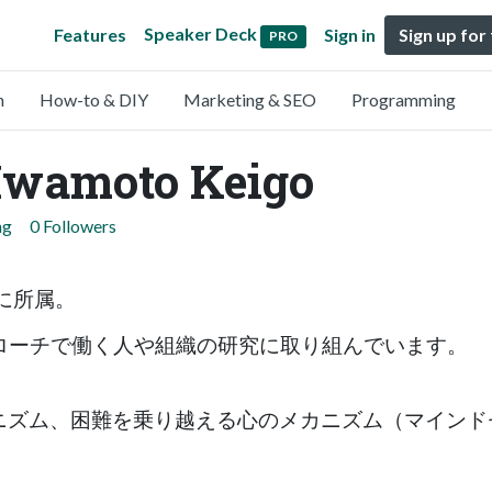
Speaker Deck
Features
Sign in
Sign up for
PRO
n
How-to & DIY
Marketing & SEO
Programming
wamoto Keigo
ng
0 Followers
。
院に所属。
ローチで働く人や組織の研究に取り組んでいます。
ニズム、困難を乗り越える心のメカニズム（マインド