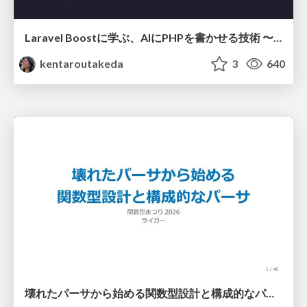
Laravel Boostに学ぶ、AIにPHPを書かせる技術 〜OSSの実装から蒸留するエージェント制御の王道〜
kentaroutakeda
3
640
壊れたパーサから始める関数型設計と構成的なパーサ #fp_matsuri