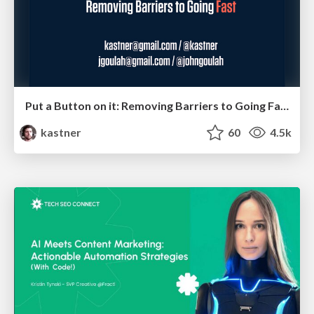
Put a Button on it: Removing Barriers to Going Fast.
kastner
60
4.5k