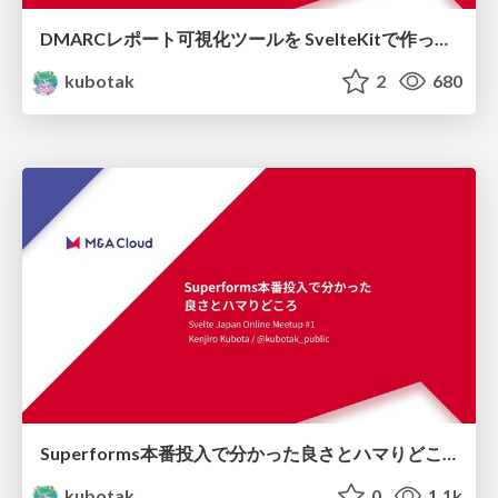
DMARCレポート可視化ツールを SvelteKitで作った話
kubotak
2
680
Superforms本番投入で分かった良さとハマりどころ
kubotak
0
1.1k