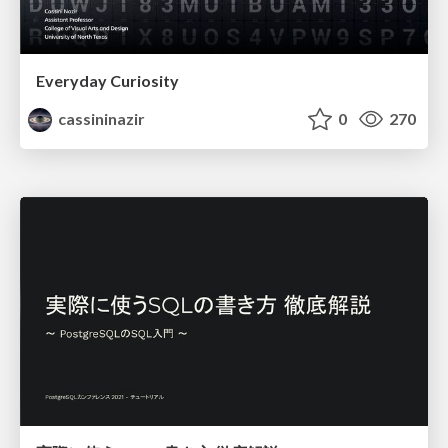
Everyday Curiosity
cassininazir
0
270