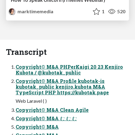
marktimemedia
1
520
Transcript
Copyright© M&A PHPerKaigi 20 23 Kenjiro
Kubota / @kubotak_public
Copyright© M&A Profile kubotak-is
kubotak_public kenjiro.kubota M&A
TypeScript PHP https://kubotak.page
Web Laravel ( )
Copyright© M&A Clean Agile
Copyright© M&A む む む
Copyright© M&A