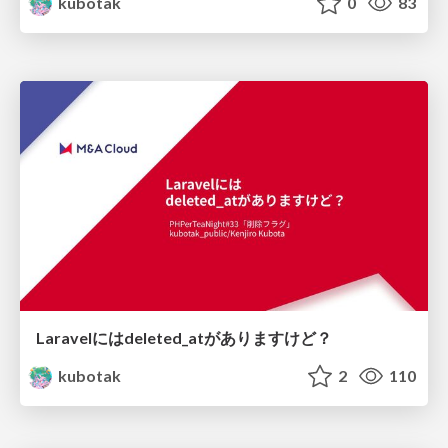
kubotak
0
83
Laravelにはdeleted_atがありますけど？
kubotak
2
110