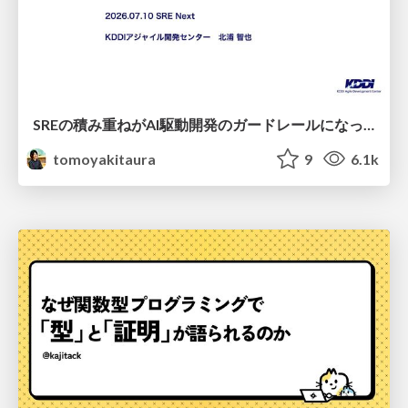
SREの積み重ねがAI駆動開発のガードレールになった ― 7つの実践/SRE Guardrails The 7
tomoyakitaura
9
6.1k