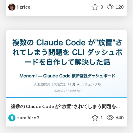
lizrice
0
120
複数の Claude Code が"放置"されてしまう問題をCLI ダッシュボードを自作して解決した話
sumihiro3
1
640