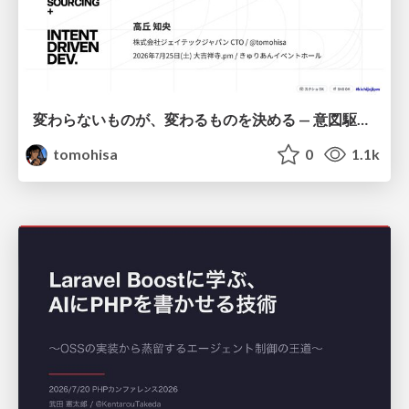
変わらないものが、変わるものを決める — 意図駆動開発 × イベントソーシング × イミュータブル | What Doesn't Change Decides What Can — IDD × Event Sourcing × Immutability
tomohisa
0
1.1k