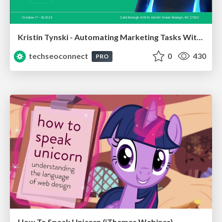
Kristin Tynski - Automating Marketing Tasks With AI
techseoconnect
0
430
PRO
How To Speak Unicorn (iThemes Webinar)