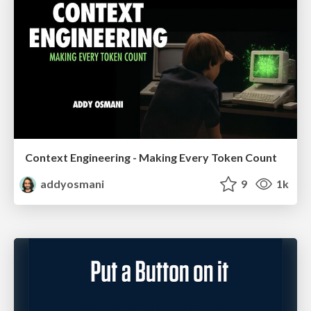
Context Engineering - Making Every Token Count
addyosmani
9
1k