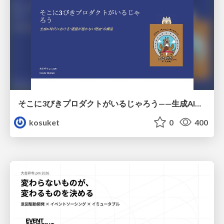
そこに3びきプロダクトがいるじゃろう——生成AI時代における“価値が届かない理由”の構造
kosuket
0
400