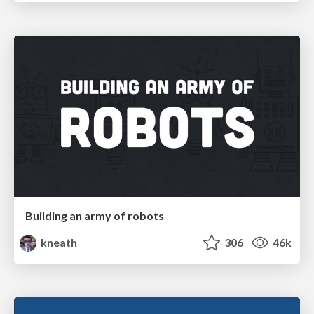
Building an army of robots
kneath
306
46k