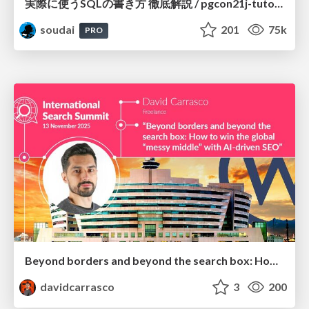
実際に使うSQLの書き方 徹底解説 / pgcon21j-tutorial
soudai
201
75k
PRO
Beyond borders and beyond the search box: How to win the global "messy middle" with AI-driven SEO
davidcarrasco
3
200