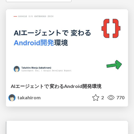
AIエージェントで 変わるAndroid開発環境
takahirom
2
770