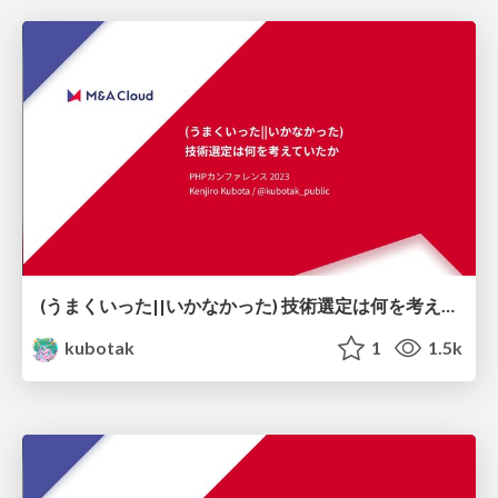
(うまくいった||いかなかった) 技術選定は何を考えていたか
kubotak
1
1.5k