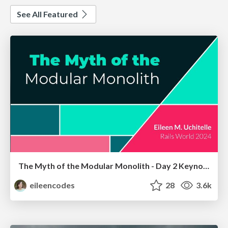
See All Featured
The Myth of the Modular Monolith - Day 2 Keynote - Rails World 2024
eileencodes
28
3.6k