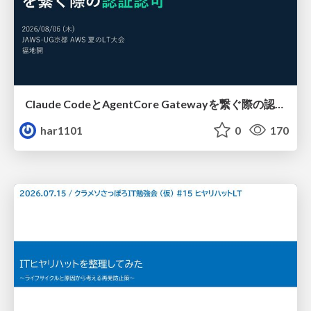
Claude CodeとAgentCore Gatewayを繋ぐ際の認証認可 / Authentication and authorization when connecting Claude Code with AgentCore Gateway
har1101
0
170