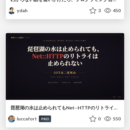
ydah
3
450
琵琶湖の水は止められてもNet--HTTPのリトライは止められない / You might be able to stop the water flow of Lake Biwa but you can't stop Net::HTTP retries
luccafort
0
550
PRO