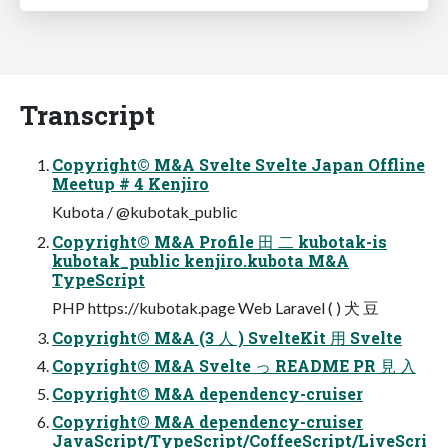
Transcript
Copyright© M&A Svelte Svelte Japan Offline
Meetup # 4 Kenjiro
Kubota / @kubotak_public
Copyright© M&A Profile 田 二 kubotak-is
kubotak_public kenjiro.kubota M&A
TypeScript
PHP https://kubotak.page Web Laravel ( ) 犬 豆
Copyright© M&A (3 人 ) SvelteKit 用 Svelte
Copyright© M&A Svelte っ README PR 見 入
Copyright© M&A dependency-cruiser
Copyright© M&A dependency-cruiser
JavaScript/TypeScript/CoffeeScript/LiveScri