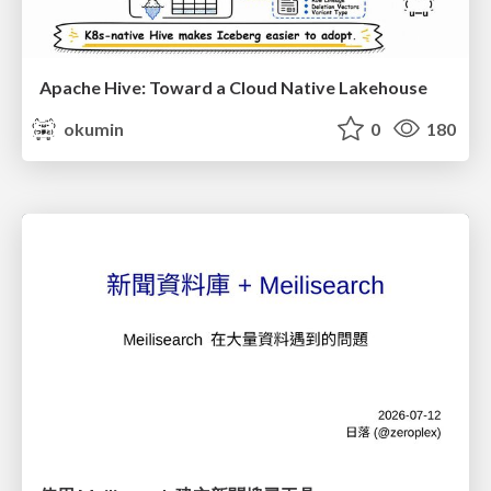
Apache Hive: Toward a Cloud Native Lakehouse
okumin
0
180