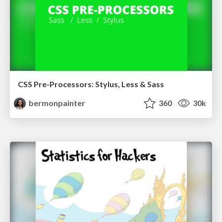
CSS Pre-Processors: Stylus, Less & Sass
bermonpainter
360
30k