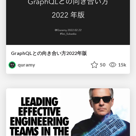
GraphQLとの向き合い方2022年版
quramy
50
15k