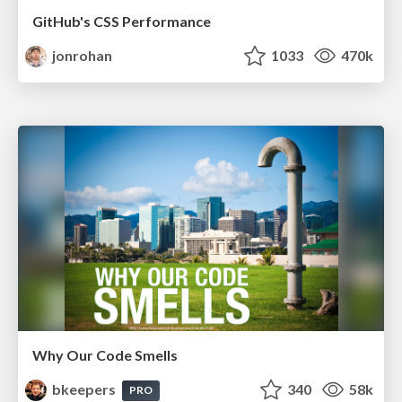
GitHub's CSS Performance
jonrohan
1033
470k
Why Our Code Smells
bkeepers
340
58k
PRO