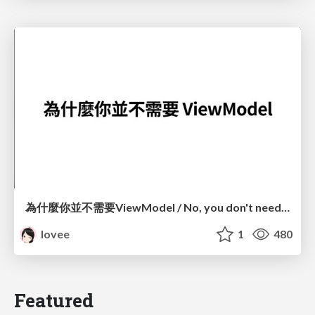
為什麼你並不需要ViewModel / No, you don't need a ViewModel
lovee
1
480
Featured