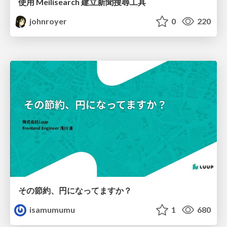
使用 Meilisearch 建立新聞搜尋工具
johnroyer
0
220
その節約、円になってますか？
isamumumu
1
680