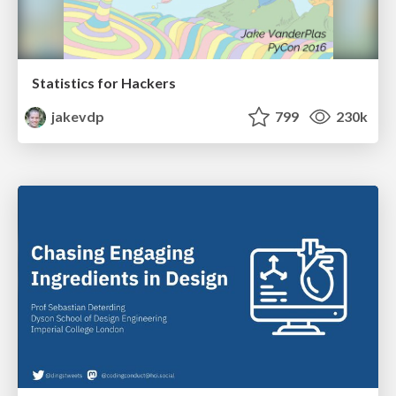
Statistics for Hackers
jakevdp
799
230k