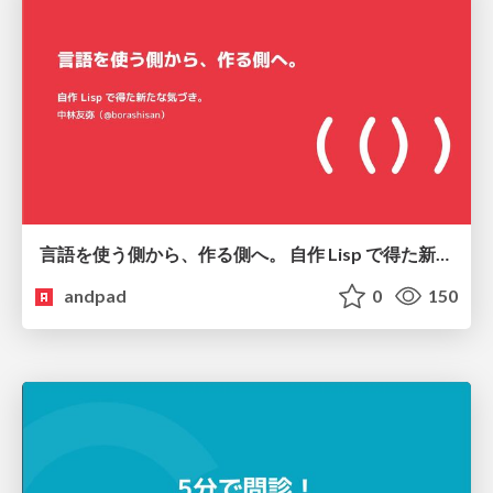
言語を使う側から、作る側へ。 自作 Lisp で得た新たな気づき。
andpad
0
150