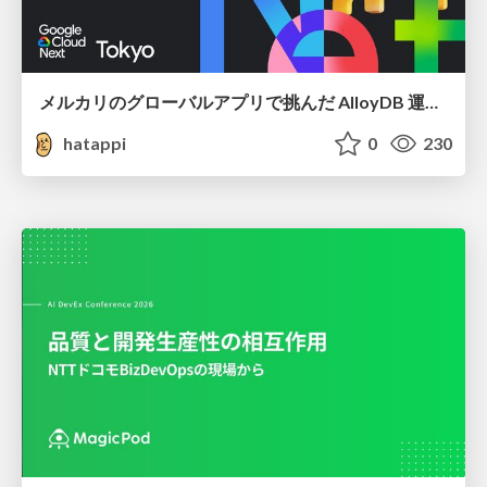
メルカリのグローバルアプリで挑んだ AlloyDB 運用と課題解決の実践記
hatappi
0
230