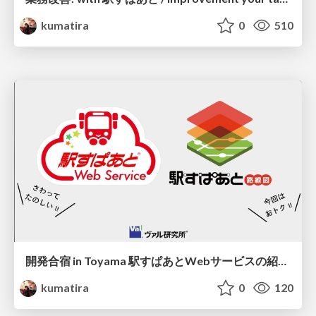
kumatira
0
510
開発合宿 in Toyama 駅すぱあとWebサービスの紹介 / What's Eki-WebService(Hack in Toyama)
kumatira
0
120