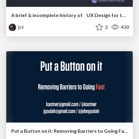
A brief & incomplete history of UX Design for the World Wide Web: 1989–2019
jct
2
430
Put a Button on it: Removing Barriers to Going Fast.