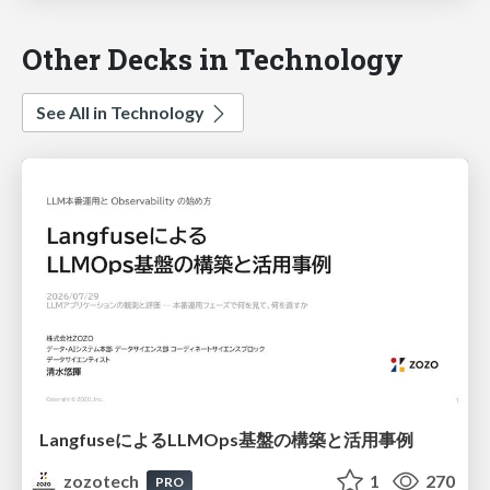
Other Decks in Technology
See All in Technology
LangfuseによるLLMOps基盤の構築と活用事例
zozotech
1
270
PRO