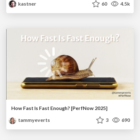
kastner
60
4.5k
How Fast Is Fast Enough? [PerfNow 2025]
tammyeverts
3
690