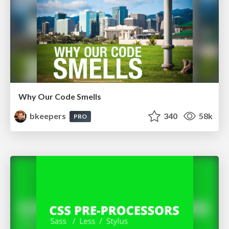
Why Our Code Smells
bkeepers
340
58k
PRO