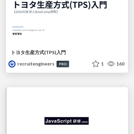
トヨタ⽣産⽅式(TPS)⼊⾨
recruitengineers
1
160
PRO