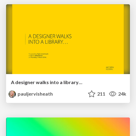
A designer walks into a library…
pauljervisheath
211
24k