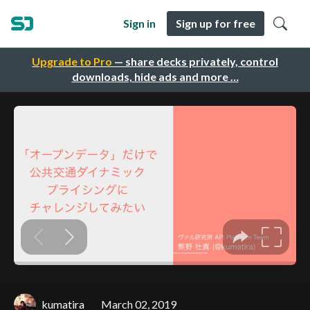
Sign in
Sign up for free
Upgrade to Pro
— share decks privately, control
downloads, hide ads and more …
kumatira
March 02, 2019