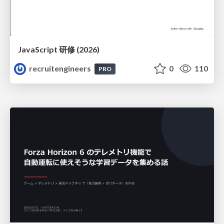
JavaScript 研修 (2026)
recruitengineers
0
110
PRO