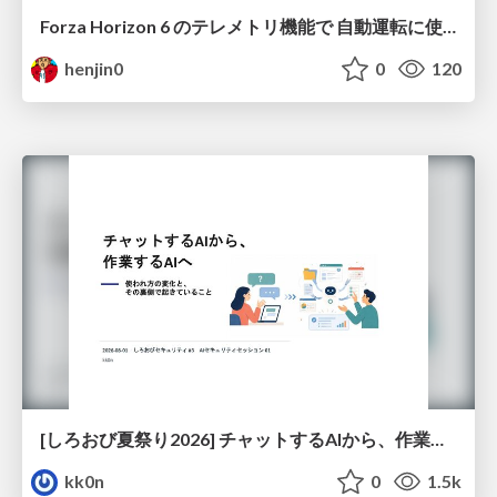
Forza Horizon 6 のテレメトリ機能で 自動運転に使えそうな学習データを集める話
henjin0
0
120
[しろおび夏祭り2026] チャットするAIから、作業するAIへ - 使われ方の変化と、その裏側で起きていること
kk0n
0
1.5k