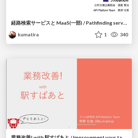
経路検索サービスと MaaS(一部) / Pathfinding services and MaaS (partial)
kumatira
1
340
業務改善! with 駅すぱあと / Improvement your task with Ekispert!