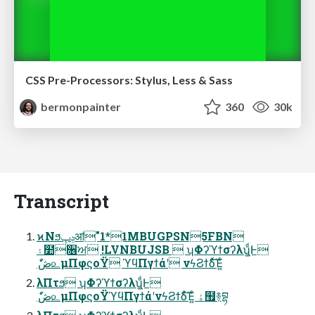
CSS Pre-Processors: Stylus, Less & Sass
bermonpainter
360
30k
Transcript
ϰΝϧݚڀॴ"1*1MBUGPSN5FBN
۽໺૖ਅ !LVNBUJSB  ʮΦʔϓϯσʔλʯ͚ͩͰ
ެڞަ௨μΠφϛοΫ ϓϥΠγϯάʹ νϟϨϯδͯ͠Έ͍ͨ
λΠτϧ ʮΦʔϓϯσʔλʯ͚ͩͰ
ެڞަ௨μΠφϛοΫϓϥΠγϯάʹνϟϨϯδͯ͠Έ͍ͨ ۀ຿࿈བྷ