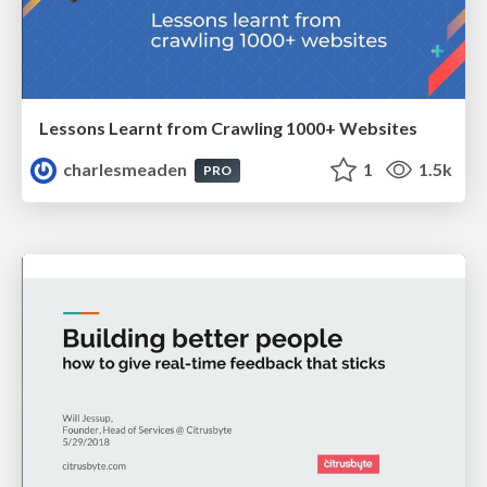
Lessons Learnt from Crawling 1000+ Websites
charlesmeaden
1
1.5k
PRO