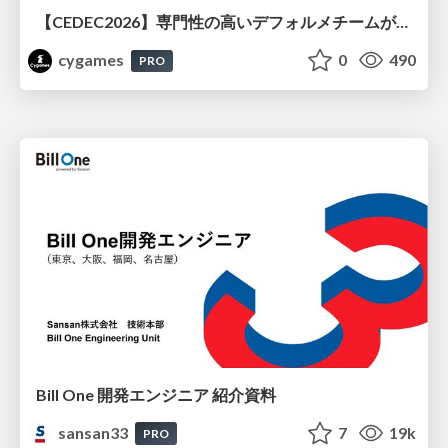
【CEDEC2026】専門性の高いデフォルメチームが挑んだ人材育成戦略 〜Cygames Academiaの企画から実施まで〜
cygames
0
490
PRO
Bill One 開発エンジニア 紹介資料
sansan33
7
19k
PRO