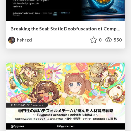
Breaking the Seal: Static Deobfuscation of Compiled V8 JavaScript Bytecode Malware
hshrzd
0
550