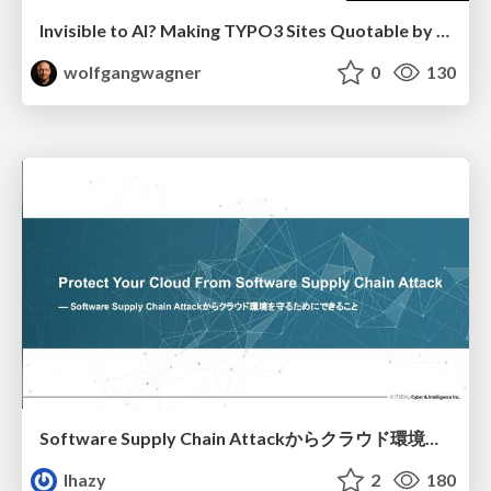
Invisible to AI? Making TYPO3 Sites Quotable by AI Search Systems
wolfgangwagner
0
130
Software Supply Chain Attackからクラウド環境を守るためにできること
lhazy
2
180