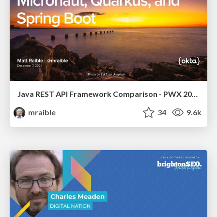
Java REST API Framework Comparison - PWX 2021
mraible
34
9.6k