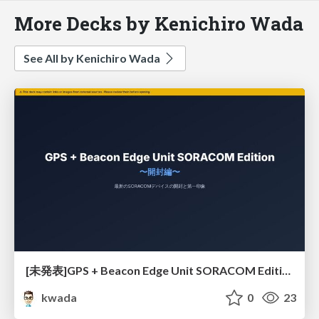
More Decks by Kenichiro Wada
See All by Kenichiro Wada
[未発表]GPS + Beacon Edge Unit SORACOM Editionを試す 〜開封編〜 LT Version /discovery-night-2026
kwada
0
23