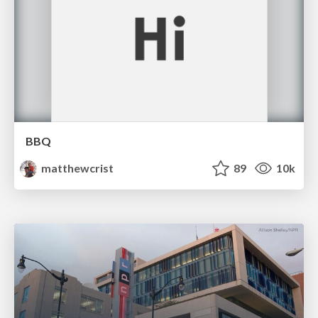
BBQ
matthewcrist
89
10k