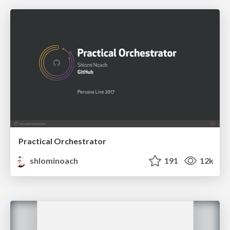
Practical Orchestrator
shlominoach
191
12k