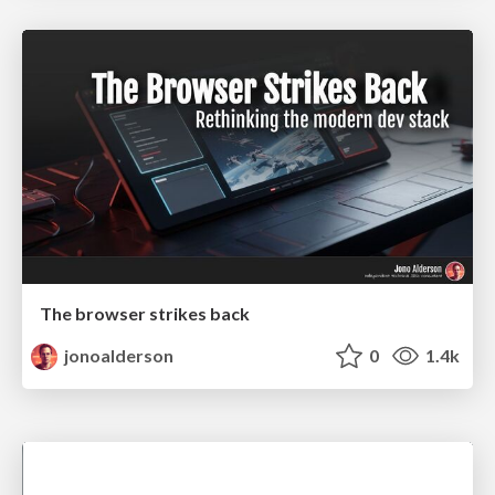
The browser strikes back
jonoalderson
0
1.4k