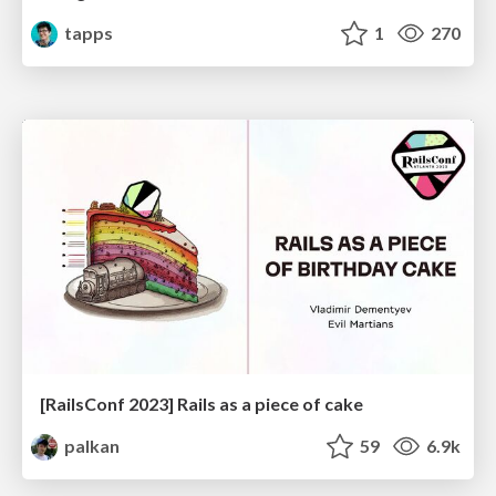
tapps
1
270
[RailsConf 2023] Rails as a piece of cake
palkan
59
6.9k