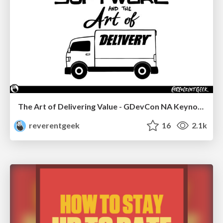
The Art of Delivering Value - GDevCon NA Keynote
reverentgeek
16
2.1k