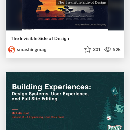
The Invisible Side of Design
smashingmag
301
52k