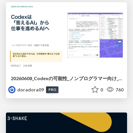
20260608_Codexの可能性_ノンプログラマー向け_大城追記
doradora09
0
760
PRO