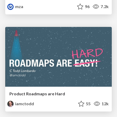
mza
96
7.2k
Product Roadmaps are Hard
iamctodd
55
12k