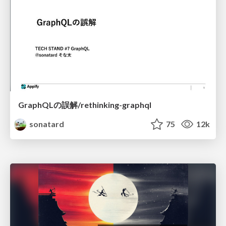
GraphQLの誤解/rethinking-graphql
sonatard
75
12k