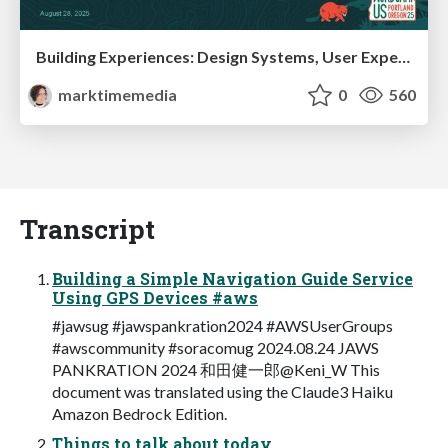
Building Experiences: Design Systems, User Experience, and Full Site Editing
marktimemedia
0
560
Transcript
Building a Simple Navigation Guide Service
Using GPS Devices #aws
#jawsug #jawspankration2024 #AWSUserGroups
#awscommunity #soracomug 2024.08.24 JAWS
PANKRATION 2024 和田健一郎@Keni_W This
document was translated using the Claude3 Haiku
Amazon Bedrock Edition.
Things to talk about today