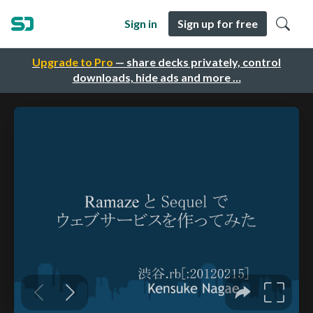
Sign in
Sign up for free
Upgrade to Pro
— share decks privately, control
downloads, hide ads and more …