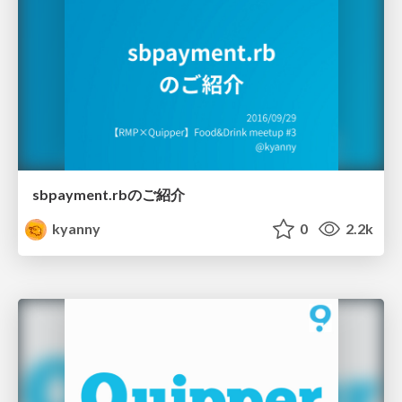
sbpayment.rbのご紹介
kyanny
0
2.2k