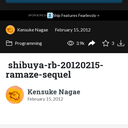
·
Ship Features Fearlessly
→
SPONSORED
Kensuke Nagae
February 15, 2012
Programming
3.9k
3
shibuya-rb-20120215-
ramaze-sequel
Kensuke Nagae
February 15, 2012