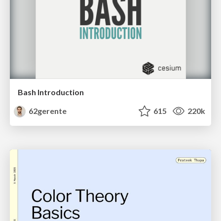
Bash Introduction
62gerente
615
220k