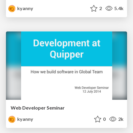
kyanny
2
5.4k
Web Developer Seminar
kyanny
0
2k