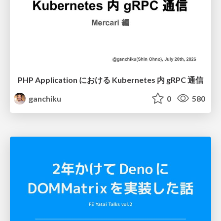
PHP Application における Kubernetes 内 gRPC 通信
ganchiku
0
580