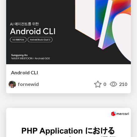
Android CLI
fornewid
0
210