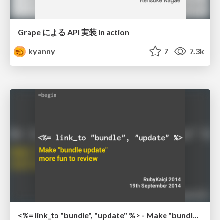
Grape による API 実装 in action
kyanny
7
7.3k
<%= link_to "bundle", "update" %> - Make "bundle update" more fun to review