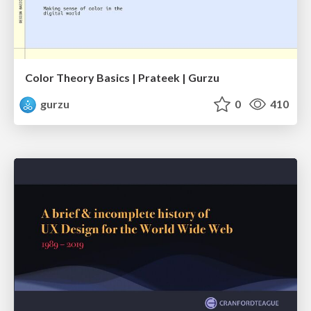
Color Theory Basics | Prateek | Gurzu
gurzu
0
410