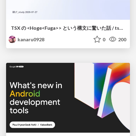
TSX の <Hoge<Fuga>> という構文に驚いた話 / tsx-type-argument-syntax
kanaru0928
0
200