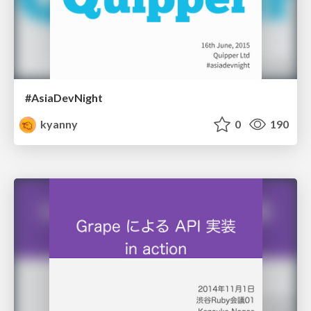
#AsiaDevNight
kyanny
0
190