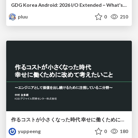
GDG Korea Android: 2026 I/O Extended ~ What's new in Android development tools
pluu
0
210
作るコストが小さくなった時代 幸せに働くために改めて考えたいこと 〜エンジニアとして価値を出し続けるために注視している二分野〜
yuppeeng
0
180