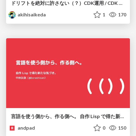
ドリフトを絶対に許さない（？）CDK運用 / CDK Ops with Zero Tolerance for Drifts (?)
akihisaikeda
1
170
言語を使う側から、作る側へ。 自作 Lisp で得た新たな気づき。
andpad
0
150