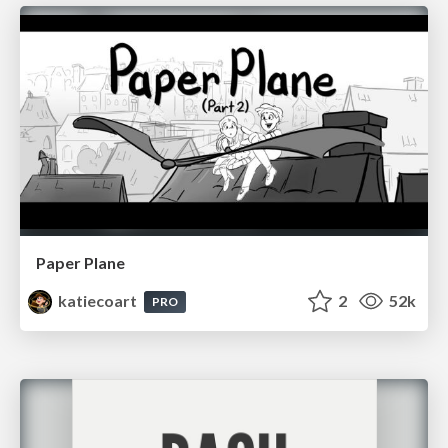
Paper Plane
katiecoart
2
52k
PRO