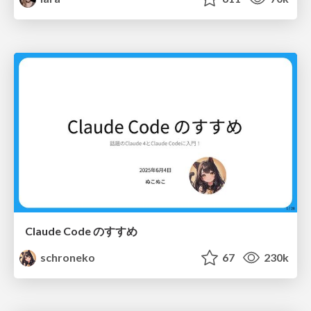
Claude Code のすすめ
schroneko
67
230k