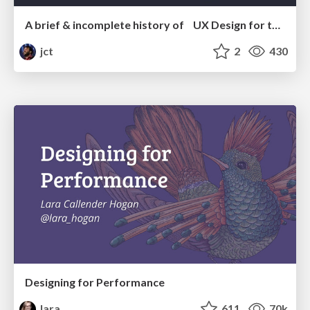
A brief & incomplete history of UX Design for the World Wide Web: 1989–2019
jct
2
430
Designing for Performance
lara
611
70k