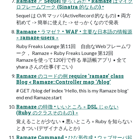
Ramaze と Sequel 使ってみた • Ramaze はマイク
ロフレームワーク (Sinatra 的なもの) •
Sequel は O/R マッパ (ActiveRecord 的なもの) • 両方
初めて -> 簡単に使えた -> せっかくなので発表
Ramaze • ラマゼ？ • WAF • 主要な日本語の情報源
◦ ramaze-users ◦
Ruby Freaks Lounge 第11回 自由なWebフレームワ
ーク， Ramaze ◦ Ruby Freaks Lounge 第12回
Ramazeを使って120行で作る 単語帳アプリ ▪ 全て
yhara さんの仕事 (すごい)
Ramaze のコードの例 require 'ramaze' class
Blog < Ramaze::Controller map '/blog'
# GET /blog def index 'Hello, this is my Ramaze blog'
end end Ramaze.start
Ramaze の特徴 • いいところ ◦ DSL じゃない
(Ruby のクラスそのもの) ◦
覚えることが少ない • 悪いところ ◦ Ruby を知らない
ときつい (デザイナさんとか)
Ramaze Command • ひな形作成 • ウェブサーバ起