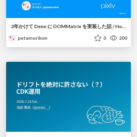
2年かけて Deno に DOMMatrix を実装した話 / How I implemented DOMMatrix in Deno over two years
petamoriken
0
200