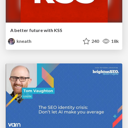
A better future with KSS
kneath
240
18k