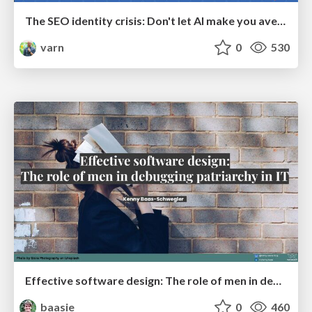
The SEO identity crisis: Don't let AI make you average
varn
0
530
Effective software design: The role of men in debugging patriarchy in IT @ Voxxed Days AMS
baasie
0
460