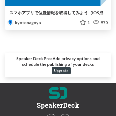
スマホアプリで位置情報を取得してみよう（iOS成分多め）
kyotonagoya
1
970
Speaker Deck Pro:
Add privacy options and
schedule the publishing of your decks
Upgrade
SpeakerDeck