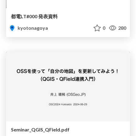
都電LT#000 発表資料
kyotonagoya
0
280
Seminar_QGIS_QField.pdf