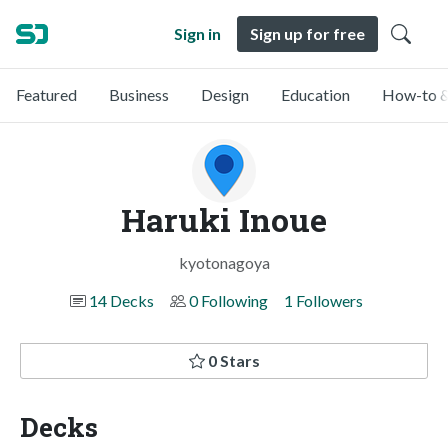
Sign in
Sign up for free
Featured
Business
Design
Education
How-to &
Haruki Inoue
kyotonagoya
14 Decks
0 Following
1 Followers
0 Stars
Decks