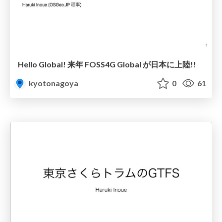
Hello Global! 来年 FOSS4G Global が日本に上陸!!
kyotonagoya
0
61