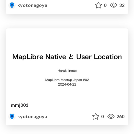
kyotonagoya
0
32
mmj001
kyotonagoya
0
260