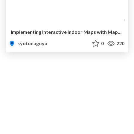
Implementing Interactive Indoor Maps with MapLibre and IMDF
kyotonagoya
0
220